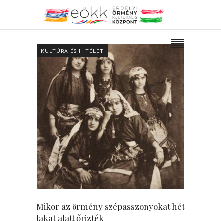
KULTÚRA ÉS HITÉLET
Mikor az örmény szépasszonyokat hét
lakat alatt őrizték