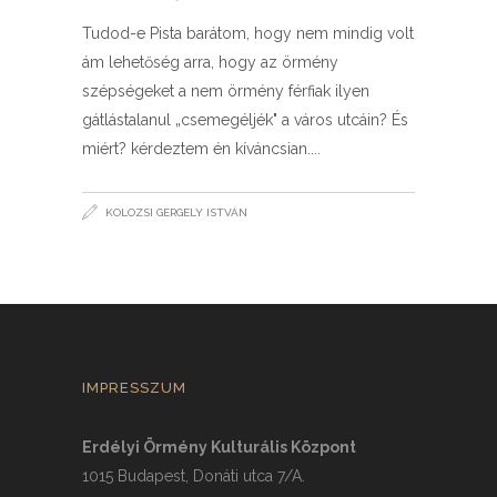
Tudod-e Pista barátom, hogy nem mindig volt
ám lehetőség arra, hogy az örmény
szépségeket a nem örmény férfiak ilyen
gátlástalanul „csemegéljék" a város utcáin? És
miért? kérdeztem én kíváncsian.
KOLOZSI GERGELY ISTVÁN
IMPRESSZUM
Erdélyi Örmény Kulturális Központ
1015 Budapest, Donáti utca 7/A.