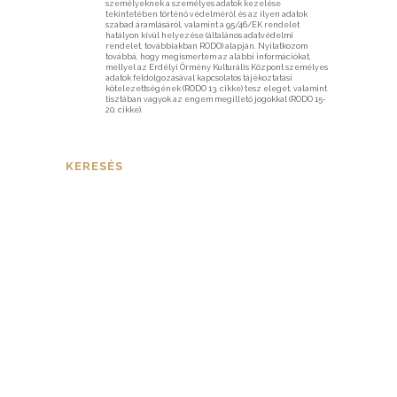
személyeknek a személyes adatok kezelése
tekintetében történő védelméről és az ilyen adatok
szabad áramlásáról, valamint a 95/46/EK rendelet
hatályon kívül helyezése (általános adatvédelmi
rendelet, továbbiakban RODO) alapján. Nyilatkozom
továbbá, hogy megismertem az alábbi információkat,
mellyel az Erdélyi Örmény Kulturális Központ személyes
adatok feldolgozásával kapcsolatos tájékoztatási
kötelezettségének (RODO 13. cikke) tesz eleget, valamint
tisztában vagyok az engem megillető jogokkal (RODO 15-
20. cikke).
KERESÉS
HÍRLEVÉL FELIRATKOZÁS
Ne maradjon le legfrissebb híreinkről!
Vezetéknév
Keresztnév