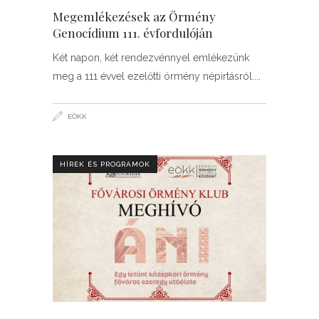
Megemlékezések az Örmény
Genocídium 111. évfordulóján
Két napon, két rendezvénnyel emlékezünk
meg a 111 évvel ezelőtti örmény népirtásról.
EÖKK
HÍREK ÉS PROGRAMOK