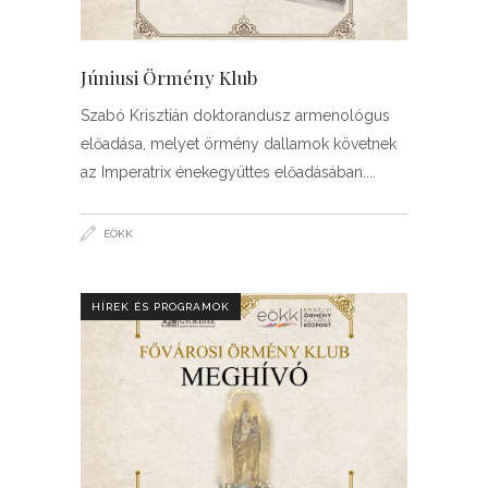
Júniusi Örmény Klub
Szabó Krisztián doktorandusz armenológus
előadása, melyet örmény dallamok követnek
az Imperatrix énekegyüttes előadásában.
EÖKK
HÍREK ÉS PROGRAMOK