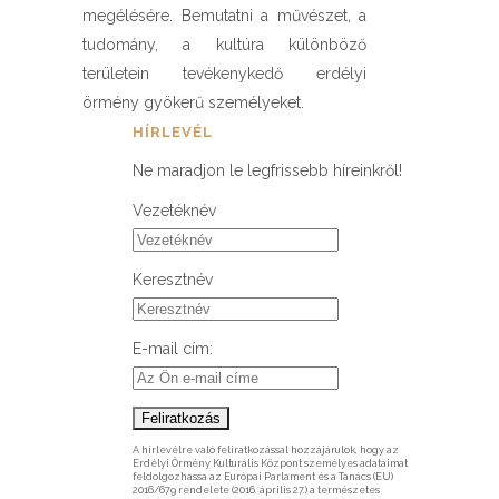
megélésére. Bemutatni a művészet, a
tudomány, a kultúra különböző
területein tevékenykedő erdélyi
örmény gyökerű személyeket.
HÍRLEVÉL
Ne maradjon le legfrissebb híreinkről!
Vezetéknév
Keresztnév
E-mail cím:
A hírlevélre való feliratkozással hozzájárulok, hogy az
Erdélyi Örmény Kulturális Központ személyes adataimat
feldolgozhassa az Európai Parlament és a Tanács (EU)
2016/679 rendelete (2016. április 27.) a természetes