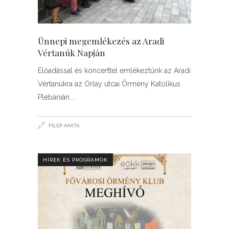
Ünnepi megemlékezés az Aradi
Vértanúk Napján
Előadással és koncerttel emlékeztünk az Aradi
Vértanúkra az Orlay utcai Örmény Katolikus
Plébánián.
FILEP ANITA
HÍREK ÉS PROGRAMOK