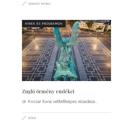
VÁRADY MÁRIA
HÍREK ÉS PROGRAMOK
Zugló örmény emlékei
dr. Kocsár Ilona vetítettképes előadása
EÖKK