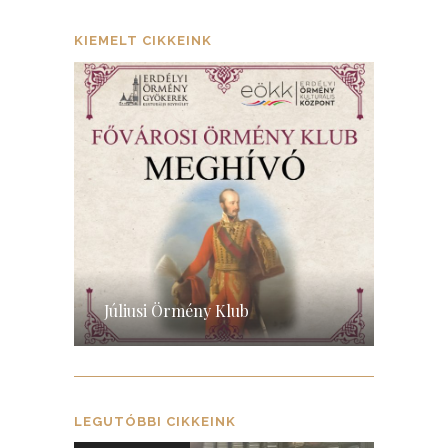
KIEMELT CIKKEINK
Hétvégi Örmény Iskola indul
2027-ben
E
LEGUTÓBBI CIKKEINK