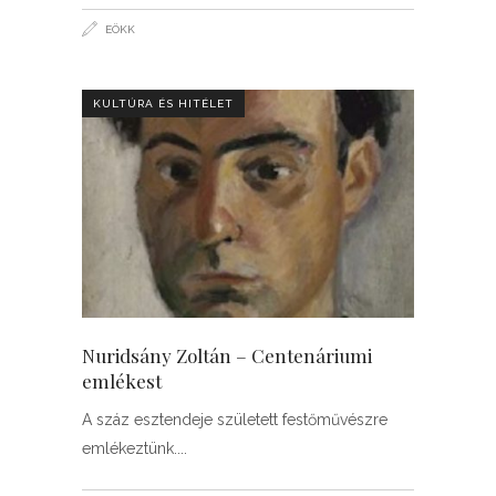
EÖKK
KULTÚRA ÉS HITÉLET
Nuridsány Zoltán – Centenáriumi
emlékest
A száz esztendeje született festőművészre
emlékeztünk.