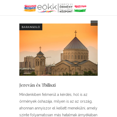
BARANGOLÓ
Jereván és Tbiliszi
Mindenkiben felmerül a kérdés, hol is az
örmények őshazája, milyen is az az ország,
ahonnan annyiszor el kellett menekülni, amely
szinte folyamatosan más hatalmak árnyékában