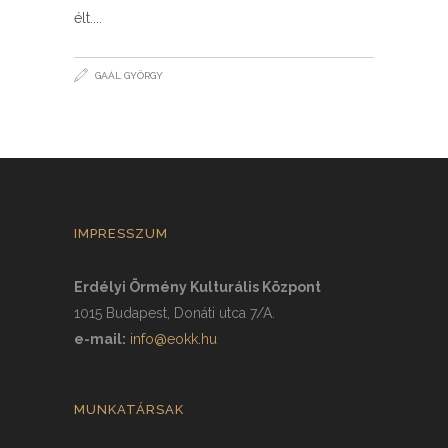
élt.
GAÁL GYÖRGY
IMPRESSZUM
Erdélyi Örmény Kulturális Központ
1015 Budapest, Donáti utca 7/A.
e-mail:
info@eokk.hu
MUNKATÁRSAK