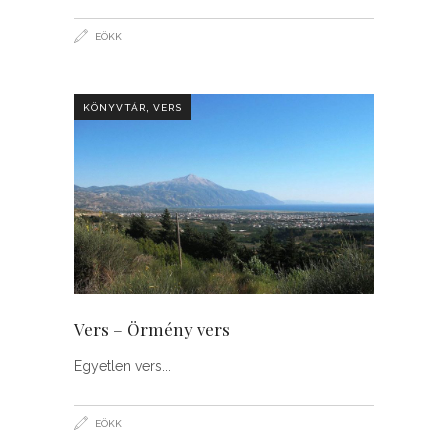
EÖKK
,
KÖNYVTÁR
VERS
Vers – Örmény vers
Egyetlen vers
EÖKK