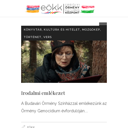
,
,
,
KÖNYVTÁR
KULTÚRA ÉS HITÉLET
MOZGÓKÉP
,
TÖRTÉNET
VERS
Irodalmi emlékezet
A Budavári Örmény Színházzal emlékezünk az
Örmény Genocídium évfordulóján.
EÖKK