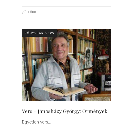
EÖKK
,
KÖNYVTÁR
VERS
Vers – Jánosházy György: Örmények
Egyetlen vers