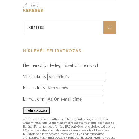
EÖKK
KERESÉS
HÍRLEVÉL FELIRATKOZÁS
Ne maradjon le legfrissebb híreinkről!
Vezetéknév
Keresztnév
E-mail cím:
A hírlevélre való feliratkozással hozzájárulok, hogy az Erdélyi
Örmény Kulturális Központ személyes adataimat feldolgozhassa az
Európai Parlament és a Tanács (EU) 2016/679 rendelete (2016. április
27.) a természetes személyeknek a személyes adatok kezelése
tekintetében történő védelméről és az ilyen adatok szabad
áramlásáról, valamint a 95/46/EK rendelet hatályon kívül helyezése