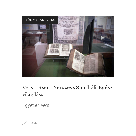
,
KÖNYVTÁR
VERS
Vers – Szent Nerszesz Snorháli: Egész
világ láss!
Egyetlen vers
EÖKK