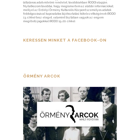
(általános adatvédelmi rendelet, továbbiakban RODO) alapján.
Nyilatkozom továbbá, hogy megismertem az alábbi információkat,
mellyel az Erdélyi Örmény Kulturális Központ személyes adatok
feldolgozásával kapcsolatos tájékoztatási kötelezettségének (RODO
13. cikke) tesz eleget, valamint tisztában vagyok az engem
megillető jogokkal (RODO 15-20. cikke).
KERESSEN MINKET A FACEBOOK-ON
ÖRMÉNY ARCOK