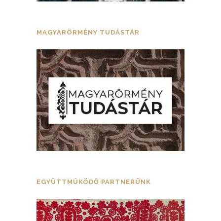
MAGYARÖRMÉNY TUDÁSTÁR
EGYÜTTMŰKÖDŐ PARTNERÜNK