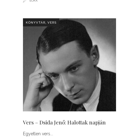
EÖKK
,
KÖNYVTÁR
VERS
Vers – Dsida Jenő: Halottak napján
Egyetlen vers