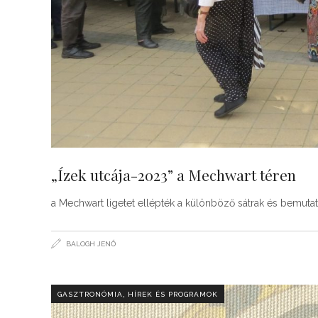
„Ízek utcája-2023” a Mechwart téren
a Mechwart ligetet ellépték a különböző sátrak és bemuta
BALOGH JENŐ
,
GASZTRONÓMIA
HÍREK ÉS PROGRAMOK