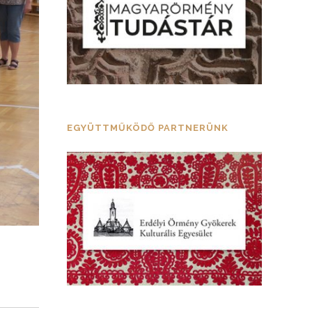
EGYÜTTMŰKÖDŐ PARTNERÜNK