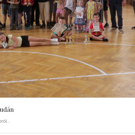
budán
ról.