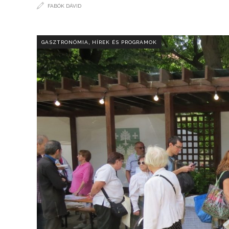
FABÓK DÁVID
,
GASZTRONÓMIA
HÍREK ÉS PROGRAMOK