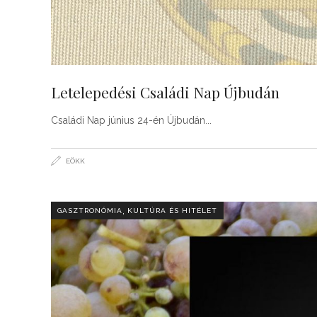
Letelepedési Családi Nap Újbudán
Családi Nap június 24-én Újbudán
EÖKK
,
GASZTRONÓMIA
KULTÚRA ÉS HITÉLET