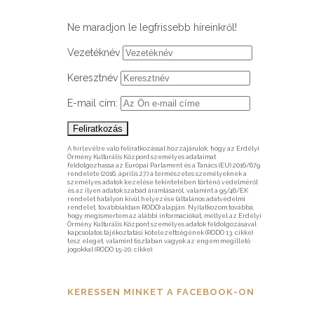
Ne maradjon le legfrissebb híreinkről!
Vezetéknév
Keresztnév
E-mail cím:
A hírlevélre való feliratkozással hozzájárulok, hogy az Erdélyi
Örmény Kulturális Központ személyes adataimat
feldolgozhassa az Európai Parlament és a Tanács (EU) 2016/679
rendelete (2016. április 27.) a természetes személyeknek a
személyes adatok kezelése tekintetében történő védelméről
és az ilyen adatok szabad áramlásáról, valamint a 95/46/EK
rendelet hatályon kívül helyezése (általános adatvédelmi
rendelet, továbbiakban RODO) alapján. Nyilatkozom továbbá,
hogy megismertem az alábbi információkat, mellyel az Erdélyi
Örmény Kulturális Központ személyes adatok feldolgozásával
kapcsolatos tájékoztatási kötelezettségének (RODO 13. cikke)
tesz eleget, valamint tisztában vagyok az engem megillető
jogokkal (RODO 15-20. cikke).
KERESSEN MINKET A FACEBOOK-ON