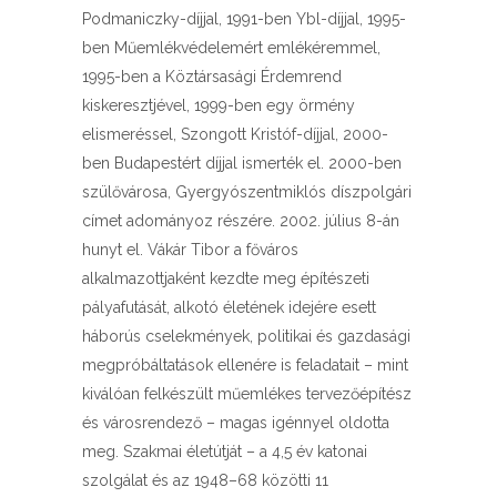
Podmaniczky-díjjal, 1991-ben Ybl-díjjal, 1995-
ben Műemlékvédelemért emlékéremmel,
1995-ben a Köztársasági Érdemrend
kiskeresztjével, 1999-ben egy örmény
elismeréssel, Szongott Kristóf-díjjal, 2000-
ben Budapestért díjjal ismerték el. 2000-ben
szülővárosa, Gyergyószentmiklós díszpolgári
címet adományoz részére. 2002. július 8-án
hunyt el. Vákár Tibor a főváros
alkalmazottjaként kezdte meg építészeti
pályafutását, alkotó életének idejére esett
háborús cselekmények, politikai és gazdasági
megpróbáltatások ellenére is feladatait – mint
kiválóan felkészült műemlékes tervezőépítész
és városrendező – magas igénnyel oldotta
meg. Szakmai életútját – a 4,5 év katonai
szolgálat és az 1948–68 közötti 11