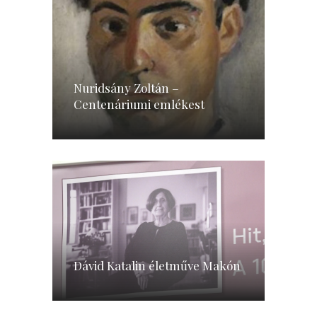
Nuridsány Zoltán –
Centenáriumi emlékest
Dávid Katalin életműve Makón