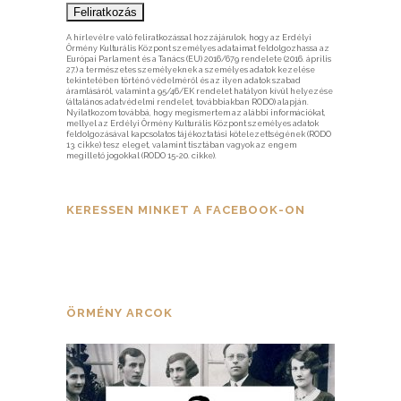
A hírlevélre való feliratkozással hozzájárulok, hogy az Erdélyi
Örmény Kulturális Központ személyes adataimat feldolgozhassa az
Európai Parlament és a Tanács (EU) 2016/679 rendelete (2016. április
27.) a természetes személyeknek a személyes adatok kezelése
tekintetében történő védelméről és az ilyen adatok szabad
áramlásáról, valamint a 95/46/EK rendelet hatályon kívül helyezése
(általános adatvédelmi rendelet, továbbiakban RODO) alapján.
Nyilatkozom továbbá, hogy megismertem az alábbi információkat,
mellyel az Erdélyi Örmény Kulturális Központ személyes adatok
feldolgozásával kapcsolatos tájékoztatási kötelezettségének (RODO
13. cikke) tesz eleget, valamint tisztában vagyok az engem
megillető jogokkal (RODO 15-20. cikke).
KERESSEN MINKET A FACEBOOK-ON
ÖRMÉNY ARCOK