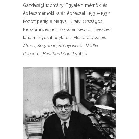
Gazdaságtudományi Egyetem mérnöki és
építészmérnöki karán építészeti, 1930–1932
között pedig a Magyar Királyi Országos
Képzőművészeti Főiskolán képzőművészeti
tanulmányokat folytatott. Mesterei
Jaschik
Álmos, Bory Jenő, Szőnyi István, Nádler
Róbert
és
Benkhard Ágost
voltak.