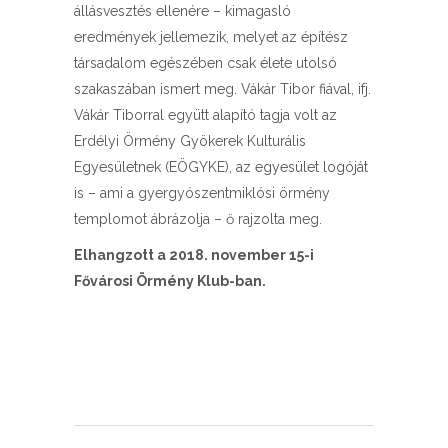
állásvesztés ellenére – kimagasló
eredmények jellemezik, melyet az építész
társadalom egészében csak élete utolsó
szakaszában ismert meg. Vákár Tibor fiával, ifj.
Vákár Tiborral együtt alapító tagja volt az
Erdélyi Örmény Gyökerek Kulturális
Egyesületnek (EÖGYKE), az egyesület logóját
is – ami a gyergyószentmiklósi örmény
templomot ábrázolja – ő rajzolta meg.
Elhangzott a 2018. november 15-i
Fővárosi Örmény Klub-ban.