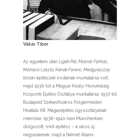
Vákár Tibor
Az egyetem után
Ligeti Pál, Molnár Farkas,
Mohácsi László, Kende Ferenc, Medgyasszay
István
építészek irodáinak munkatársa volt,
majd 1936-tól a Magyar Királyi Honvédség
Központi Építési Osztálya munkatársa. 1937-től
Budapest Székesfőváros Polgármesteri
Hivatala XIII. Magasépítési ügyosztályának
mérnöke. 1938–1940-ben Münchenben
dolgozott, mint építész – a város új
negyedeinek, majd a Német Állami