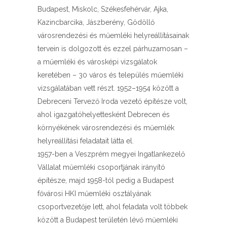
Budapest, Miskolc, Székesfehérvár, Ajka,
Kazincbarcika, Jászberény, Gödöllő
városrendezési és műemléki helyreállításainak
tervein is dolgozott és ezzel párhuzamosan –
a műemléki és városképi vizsgálatok
keretében – 30 város és település műemléki
vizsgálatában vett részt. 1952–1954 között a
Debreceni Tervező Iroda vezető építésze volt,
ahol igazgatóhelyettesként Debrecen és
környékének városrendezési és műemlék
helyreállítási feladatait látta el.
1957-ben a Veszprém megyei Ingatlankezelő
Vállalat műemléki csoportjának irányító
építésze, majd 1958-tól pedig a Budapest
fővárosi HKI műemléki osztályának
csoportvezetője lett, ahol feladata volt többek
között a Budapest területén lévő műemléki