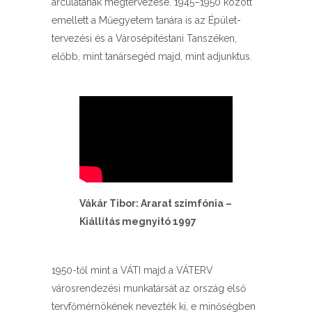
arculatának megtervezése. 1945–1950 között
emellett a Műegyetem tanára is az Épület-
tervezési és a Városépítéstani Tanszéken,
előbb, mint tanársegéd majd, mint adjunktus.
Vákár Tibor: Ararat szimfónia –
Kiállítás megnyitó 1997
1950-től mint a VÁTI majd a VÁTERV
városrendezési munkatársát az ország első
tervfőmérnökének nevezték ki, e minőségben