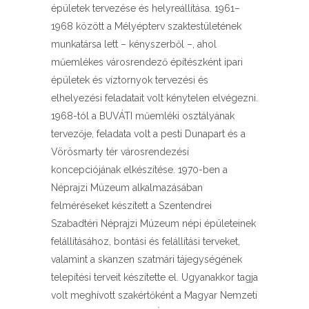
épületek tervezése és helyreállítása. 1961–
1968 között a Mélyépterv szaktestületének
munkatársa lett – kényszerből –, ahol
műemlékes városrendező építészként ipari
épületek és víztornyok tervezési és
elhelyezési feladatait volt kénytelen elvégezni.
1968-tól a BUVÁTI műemléki osztályának
tervezője, feladata volt a pesti Dunapart és a
Vörösmarty tér városrendezési
koncepciójának elkészítése. 1970-ben a
Néprajzi Múzeum alkalmazásában
felméréseket készített a Szentendrei
Szabadtéri Néprajzi Múzeum népi épületeinek
felállításához, bontási és felállítási terveket,
valamint a skanzen szatmári tájegységének
telepítési terveit készítette el. Ugyanakkor tagja
volt meghívott szakértőként a Magyar Nemzeti