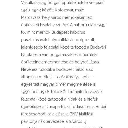
Vasúttársaság polgári épületeinek tervezésén.
1940–1943 között Kolozsvár, majd
Marosvásárhely város mérnökeként az
építészeti hivatal vezetője. A háború után 1945-
től mint mérnök Budapest háborús
pusztulásának helyreállításán dolgozott,
jelentősebb feladatai közé tartozott a Budavári
Palota és a vári polgárházak és műemléki
épületeinek megmentése és helyreállítása.
Nevéhez fűződik a budapesti Sikló alsó
állomása melletti –
Lotz Károly
alkotta –
egyesített magyar címer megmentése is
1950-ben. 1948-tól a FŐTI irányító tervezője
feladatai közé tartozott a hidak és a hídfők
újjáépítése, a Dunaparti szállodasor és a Budai
fürdőcsoport kialakítása, a BNV kiállítási
pavilonjainak tervezése, a főváros új