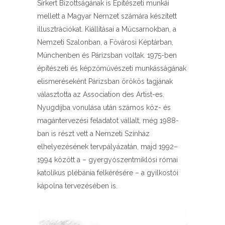
Sírkert Bizottságának is Építészeti munkái
mellett a Magyar Nemzet számára készített
illusztrációkat. Kiállításai a Műcsarnokban, a
Nemzeti Szalonban, a Fővárosi Képtárban,
Münchenben és Párizsban voltak. 1975-ben
építészeti és képzőművészeti munkásságának
elismeréseként Párizsban örökös tagjának
választotta az Association des Artist-es.
Nyugdíjba vonulása után számos köz- és
magántervezési feladatot vállalt, még 1988-
ban is részt vett a Nemzeti Színház
elhelyezésének tervpályázatán, majd 1992–
1994 között a – gyergyószentmiklósi római
katolikus plébánia felkérésére – a gyilkostói
kápolna tervezésében is.