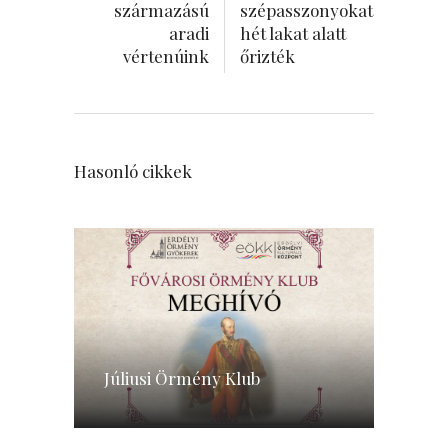
származású
szépasszonyokat
aradi
hét lakat alatt
vértenúink
őrizték
Hasonló cikkek
Júliusi Örmény Klub