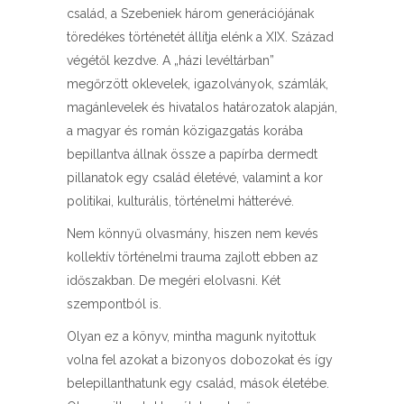
család, a Szebeniek három generációjának
töredékes történetét állítja elénk a XIX. Század
végétől kezdve. A „házi levéltárban”
megőrzött oklevelek, igazolványok, számlák,
magánlevelek és hivatalos határozatok alapján,
a magyar és román közigazgatás korába
bepillantva állnak össze a papírba dermedt
pillanatok egy család életévé, valamint a kor
politikai, kulturális, történelmi hátterévé.
Nem könnyű olvasmány, hiszen nem kevés
kollektív történelmi trauma zajlott ebben az
időszakban. De megéri elolvasni. Két
szempontból is.
Olyan ez a könyv, mintha magunk nyitottuk
volna fel azokat a bizonyos dobozokat és így
belepillanthatunk egy család, mások életébe.