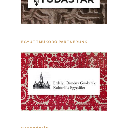
EGYÜTTMŰKÖDŐ PARTNERÜNK