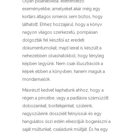
Olyan pillanatokba, életrendező
eseményekbe, amelyeket akár még egy
kortárs átlagos ismerős sem biztos, hogy
láthatott. Ehhez hozzájárul, hogy a könyv
nagyon világos szerkezetű, pompásan
dolgozták fel készítői az eredeti
dokumentumokat, majd leirat is készült a
nehezebben olvashatókból, hogy tényleg
képben legyünk. Nem csak illusztrációk a
képek ebben a könyvben, hanem maguk a
mondanivalók.
Másrészt kedvet kaphatunk ahhoz, hogy a
régen a pincébe, vagy a padlásra száműzött
dobozainkat, borítékjainkat, szüleink,
nagyszüleink dossziéit felnyissuk és egy
hangulatos őszi estén elkezdjük bogarászni a
saját múltunkat, családunk múltját. És ha egy