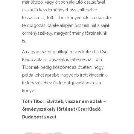
már létező, vagy éppen alakuló családfával,
családfa kezdeménnyel összeillesztve
tesszük ezt, Tóth Tibor könyvének szerkezete,
feldolgozási ötlete alapján összeállhat a saját
örményszékely, magyarörmény történetünk
is.
A nagyon szép grafikájú míves kötetet a Cser
Kiadó adta ki, büszkék is lehetnek rá. Tóth
Tibornak pedig köszönet az ötletért, hogy
példa lehet apróbb-nagyobb írott kincseink
felfedezéséhez és feldolgozásához ez a
könyv.
Tóth Tibor: Elvitték, vissza nem adták –
örményszékely történet (Cser Kiadó,
Budapest 2020)