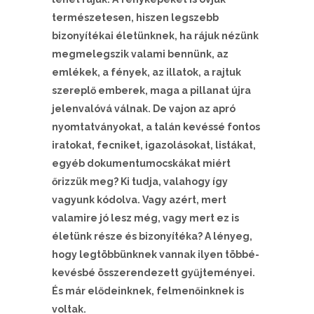
természetesen, hiszen legszebb
bizonyítékai életünknek, ha rájuk nézünk
megmelegszik valami bennünk, az
emlékek, a fények, az illatok, a rajtuk
szereplő emberek, maga a pillanat újra
jelenvalóvá válnak. De vajon az apró
nyomtatványokat, a talán kevéssé fontos
iratokat, fecniket, igazolásokat, listákat,
egyéb dokumentumocskákat miért
őrizzük meg? Ki tudja, valahogy így
vagyunk kódolva. Vagy azért, mert
valamire jó lesz még, vagy mert ez is
életünk része és bizonyítéka? A lényeg,
hogy legtöbbünknek vannak ilyen többé-
kevésbé összerendezett gyűjteményei.
És már elődeinknek, felmenőinknek is
voltak.