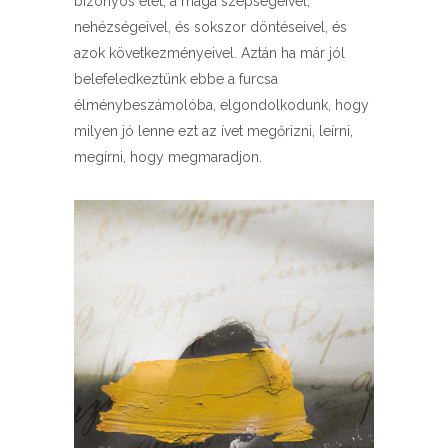
bizonyos élet, a maga szépségeivel,
nehézségeivel, és sokszor döntéseivel, és
azok következményeivel. Aztán ha már jól
belefeledkeztünk ebbe a furcsa
élménybeszámolóba, elgondolkodunk, hogy
milyen jó lenne ezt az ívet megőrizni, leírni,
megírni, hogy megmaradjon.