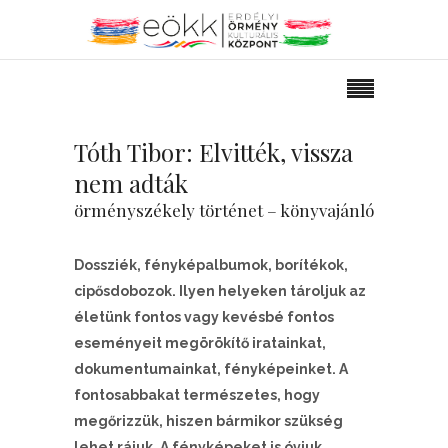
Tóth Tibor: Elvitték, vissza
nem adták
örményszékely történet – könyvajánló
Dossziék, fényképalbumok, borítékok,
cipősdobozok. Ilyen helyeken tároljuk az
életünk fontos vagy kevésbé fontos
eseményeit megörökítő iratainkat,
dokumentumainkat, fényképeinket. A
fontosabbakat természetes, hogy
megőrizzük, hiszen bármikor szükség
lehet rájuk. A fényképeket is óvjuk