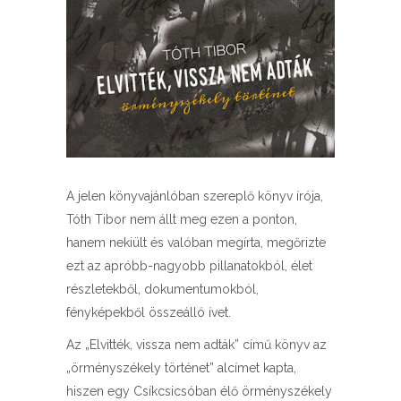
A jelen könyvajánlóban szereplő könyv írója,
Tóth Tibor nem állt meg ezen a ponton,
hanem nekiült és valóban megírta, megőrizte
ezt az apróbb-nagyobb pillanatokból, élet
részletekből, dokumentumokból,
fényképekből összeálló ívet.
Az „Elvitték, vissza nem adták” című könyv az
„örményszékely történet” alcímet kapta,
hiszen egy Csíkcsicsóban élő örményszékely