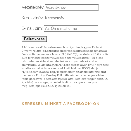
Vezetéknév
Keresztnév
E-mail cím:
A hírlevélre való feliratkozással hozzájárulok, hogy az Erdélyi
Örmény Kulturális Központ személyes adataimat feldolgozhassa az
Európai Parlament és a Tanács (EU) 2016/679 rendelete (2016. április
27.) a természetes személyeknek a személyes adatok kezelése
tekintetében történő védelméről és az ilyen adatok szabad
áramlásáról, valamint a 95/46/EK rendelet hatályon kívül helyezése
(általános adatvédelmi rendelet, továbbiakban RODO) alapján.
Nyilatkozom továbbá, hogy megismertem az alábbi információkat,
mellyel az Erdélyi Örmény Kulturális Központ személyes adatok
feldolgozásával kapcsolatos tájékoztatási kötelezettségének (RODO
13. cikke) tesz eleget, valamint tisztában vagyok az engem
megillető jogokkal (RODO 15-20. cikke).
KERESSEN MINKET A FACEBOOK-ON