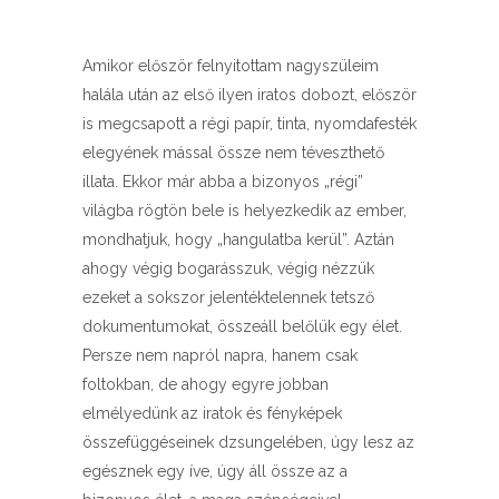
Amikor először felnyitottam nagyszüleim
halála után az első ilyen iratos dobozt, először
is megcsapott a régi papír, tinta, nyomdafesték
elegyének mással össze nem téveszthető
illata. Ekkor már abba a bizonyos „régi”
világba rögtön bele is helyezkedik az ember,
mondhatjuk, hogy „hangulatba kerül”. Aztán
ahogy végig bogarásszuk, végig nézzük
ezeket a sokszor jelentéktelennek tetsző
dokumentumokat, összeáll belőlük egy élet.
Persze nem napról napra, hanem csak
foltokban, de ahogy egyre jobban
elmélyedünk az iratok és fényképek
összefüggéseinek dzsungelében, úgy lesz az
egésznek egy íve, úgy áll össze az a