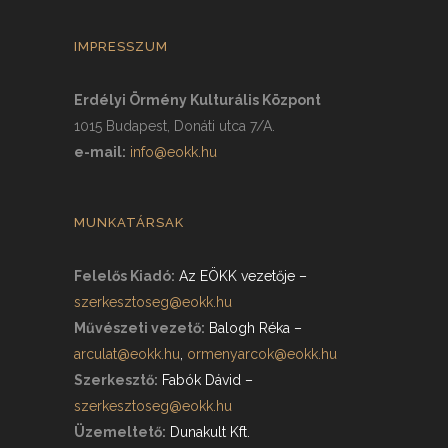
IMPRESSZUM
Erdélyi Örmény Kulturális Központ
1015 Budapest, Donáti utca 7/A.
e-mail:
info@eokk.hu
MUNKATÁRSAK
Felelős Kiadó:
Az EÖKK vezetője
–
szerkesztoseg@eokk.hu
Művészeti vezető:
Balogh Réka
–
arculat@eokk.hu
,
ormenyarcok@eokk.hu
Szerkesztő:
Fabók Dávid
–
szerkesztoseg@eokk.hu
Üzemeltető:
Dunakult Kft.