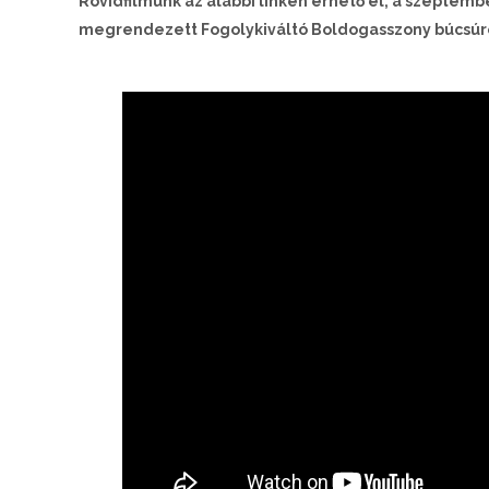
Rövidfilmünk az alábbi linken érhető el, a szepte
megrendezett Fogolykiváltó Boldogasszony búcsúró