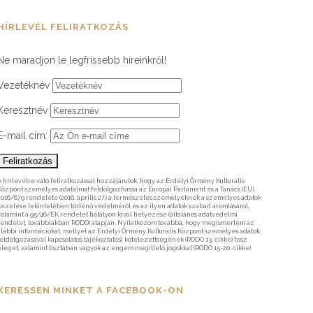
HÍRLEVÉL FELIRATKOZÁS
Ne maradjon le legfrissebb híreinkről!
Vezetéknév
Keresztnév
E-mail cím:
A hírlevélre való feliratkozással hozzájárulok, hogy az Erdélyi Örmény Kulturális
Központ személyes adataimat feldolgozhassa az Európai Parlament és a Tanács (EU)
2016/679 rendelete (2016. április 27.) a természetes személyeknek a személyes adatok
kezelése tekintetében történő védelméről és az ilyen adatok szabad áramlásáról,
valamint a 95/46/EK rendelet hatályon kívül helyezése (általános adatvédelmi
rendelet, továbbiakban RODO) alapján. Nyilatkozom továbbá, hogy megismertem az
alábbi információkat, mellyel az Erdélyi Örmény Kulturális Központ személyes adatok
feldolgozásával kapcsolatos tájékoztatási kötelezettségének (RODO 13. cikke) tesz
eleget, valamint tisztában vagyok az engem megillető jogokkal (RODO 15-20. cikke).
KERESSEN MINKET A FACEBOOK-ON