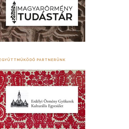
EGYÜTTMŰKÖDŐ PARTNERÜNK