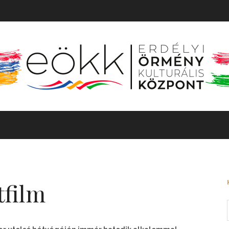
TÖRTÉNET
MOZGÓKÉP
KIÁLLÍTÁS
BARANGOLÓ
tfilm