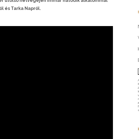
mber utolsó hétvégéjén immár hatodik alkalommal
l és Tarka Napról.