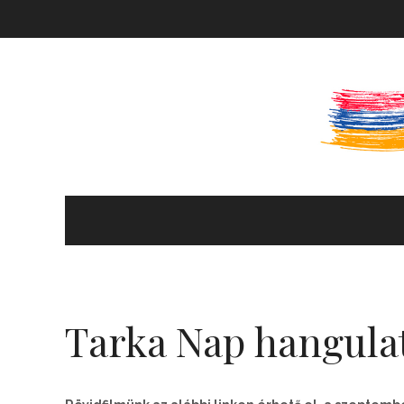
KULTÚRA ÉS HITÉLET
HÍREK ÉS PROGRAMOK
Tarka Nap hangula
KÖNYVTÁR