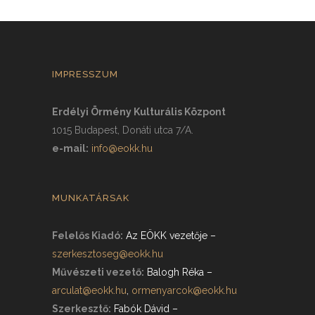
IMPRESSZUM
Erdélyi Örmény Kulturális Központ
1015 Budapest, Donáti utca 7/A.
e-mail:
info@eokk.hu
MUNKATÁRSAK
Felelős Kiadó:
Az EÖKK vezetője
–
szerkesztoseg@eokk.hu
Művészeti vezető:
Balogh Réka
–
arculat@eokk.hu
,
ormenyarcok@eokk.hu
Szerkesztő:
Fabók Dávid
–