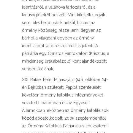
identitásról, a valahova tartozásról és a
tanúságtételről beszélt. Mint kifejtette, egyik
sem létezhet a másik nélkül, hiszen az
örmény közösség része lenni (legyen az
bárhol a világban) egyben az örmény
identitásból való részesülést is jelenti. A
pátriárka egy Christos Pantokratort (Krisztus, a
mindenség ura) ábrázoló ikont ajándékozott
vendéglátójának.
XXI. Rafael Péter Minászján 1946. október 24-
én Bejrútban született. Pappá szentelését
követően örmény katolikus intézményeket
vezetett Libanonban és az Egyesült
Államokban, eközben az örmény katolikusok
között apostolkodott. 2005 szeptemberétől
az Örmény Katolikus Patriarkátus jeruzsálemi