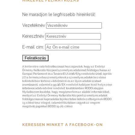
HÍRLEVÉL FELIRATKOZÁS
Ne maradjon le legfrissebb híreinkről!
Vezetéknév
Keresztnév
E-mail cím:
A hírlevélre való feliratkozással hozzájárulok, hogy az Erdélyi
Örmény Kulturális Központ személyes adataimat feldolgozhassa az
Európai Parlament és a Tanács (EU) 2016/679 rendelete (2016. április
27.) a természetes személyeknek a személyes adatok kezelése
tekintetében történő védelméről és az ilyen adatok szabad
áramlásáról, valamint a 95/46/EK rendelet hatályon kívül helyezése
(általános adatvédelmi rendelet, továbbiakban RODO) alapján.
Nyilatkozom továbbá, hogy megismertem az alábbi információkat,
mellyel az Erdélyi Örmény Kulturális Központ személyes adatok
feldolgozásával kapcsolatos tájékoztatási kötelezettségének (RODO
13. cikke) tesz eleget, valamint tisztában vagyok az engem
megillető jogokkal (RODO 15-20. cikke).
KERESSEN MINKET A FACEBOOK-ON