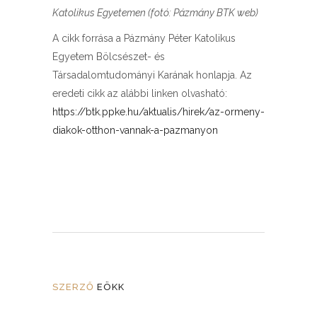
Katolikus Egyetemen (fotó: Pázmány BTK web)
A cikk forrása a Pázmány Péter Katolikus
Egyetem Bölcsészet- és
Társadalomtudományi Karának honlapja. Az
eredeti cikk az alábbi linken olvasható:
https://btk.ppke.hu/aktualis/hirek/az-ormeny-
diakok-otthon-vannak-a-pazmanyon
SZERZŐ
EÖKK