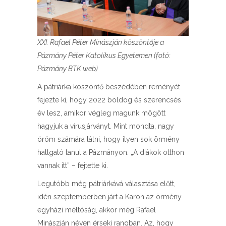
XXI. Rafael Péter Minászján köszöntője a
Pázmány Péter Katolikus Egyetemen (fotó:
Pázmány BTK web)
A pátriárka köszöntő beszédében reményét
fejezte ki, hogy 2022 boldog és szerencsés
év lesz, amikor végleg magunk mögött
hagyjuk a vírusjárványt. Mint mondta, nagy
öröm számára látni, hogy ilyen sok örmény
hallgató tanul a Pázmányon. „A diákok otthon
vannak itt” – fejtette ki.
Legutóbb még pátriárkává választása előtt,
idén szeptemberben járt a Karon az örmény
egyházi méltóság, akkor még Rafael
Minászján néven érseki rangban. Az, hogy