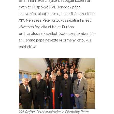
és ammáni exarchájaként szolgált közel hat
éven át. Püspökké XVI. Benedek pápa
kinevezése alapján 2011. július 16-án szentelte
XIX. Nerszész Péter katolikosz-pátriárka, ezt
követően foglalta el Kelet-Európa
ordinariátusának székét. 2021. szeptember 23-
án Ferenc pápa nevezte ki örmény katolikus
pátriárkává.
XXI. Rafael Péter Minászján a Pázmány Péter