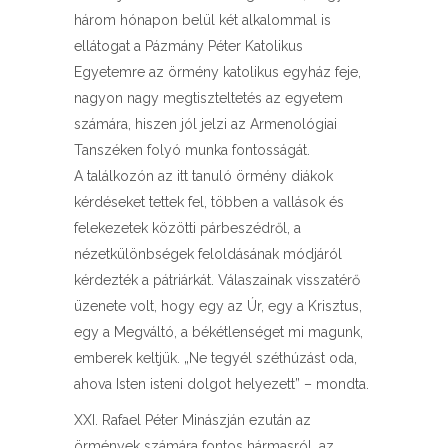
három hónapon belül két alkalommal is
ellátogat a Pázmány Péter Katolikus
Egyetemre az örmény katolikus egyház feje,
nagyon nagy megtiszteltetés az egyetem
számára, hiszen jól jelzi az Armenológiai
Tanszéken folyó munka fontosságát.
A találkozón az itt tanuló örmény diákok
kérdéseket tettek fel, többen a vallások és
felekezetek közötti párbeszédről, a
nézetkülönbségek feloldásának módjáról
kérdezték a pátriárkát. Válaszainak visszatérő
üzenete volt, hogy egy az Úr, egy a Krisztus,
egy a Megváltó, a békétlenséget mi magunk,
emberek keltjük. „Ne tegyél széthúzást oda,
ahova Isten isteni dolgot helyezett” – mondta.
XXI. Rafael Péter Minászján ezután az
örmények számára fontos hármasról, az