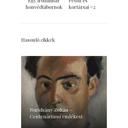
Egy irodalmár
Petőfi és
honvédtábornok
kortársai #2
Hasonló cikkek
Nuridsány Zoltán –
Centenáriumi emlékest