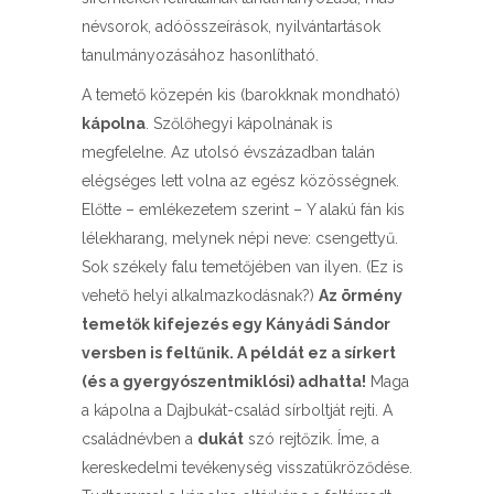
névsorok, adóösszeírások, nyilvántartások
tanulmányozásához hasonlítható.
A temető közepén kis (barokknak mondható)
kápolna
. Szőlőhegyi kápolnának is
megfelelne. Az utolsó évszázadban talán
elégséges lett volna az egész közösségnek.
Előtte – emlékezetem szerint – Y alakú fán kis
lélekharang, melynek népi neve: csengettyű.
Sok székely falu temetőjében van ilyen. (Ez is
vehető helyi alkalmazkodásnak?)
Az örmény
temetők kifejezés egy Kányádi Sándor
versben is feltűnik. A példát ez a sírkert
(és a gyergyószentmiklósi) adhatta!
Maga
a kápolna a Dajbukát-család sírboltját rejti. A
családnévben a
dukát
szó rejtőzik. Íme, a
kereskedelmi tevékenység visszatükröződése.