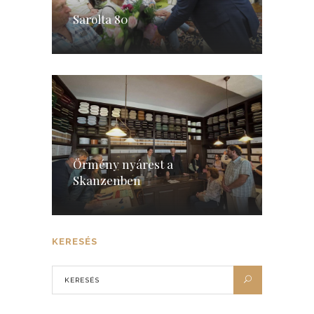
Sarolta 80
Örmény nyárest a
Skanzenben
KERESÉS