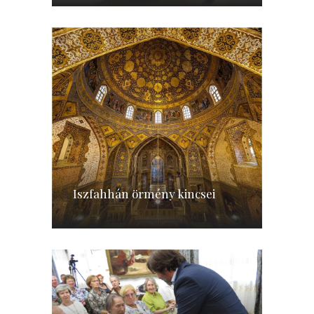
Iszfahhán örmény kincsei