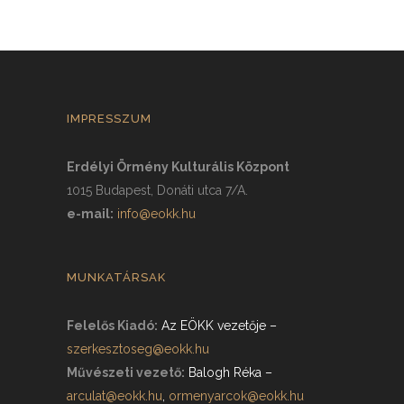
IMPRESSZUM
Erdélyi Örmény Kulturális Központ
1015 Budapest, Donáti utca 7/A.
e-mail:
info@eokk.hu
MUNKATÁRSAK
Felelős Kiadó:
Az EÖKK vezetője
–
szerkesztoseg@eokk.hu
Művészeti vezető:
Balogh Réka
–
arculat@eokk.hu
,
ormenyarcok@eokk.hu