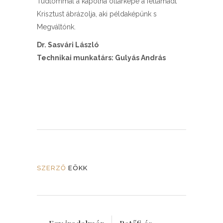
Tudtommal a kápolna oltárképe a feltámadt
Krisztust ábrázolja, aki példaképünk s
Megváltónk.
Dr. Sasvári László
Technikai munkatárs: Gulyás András
SZERZŐ
EÖKK