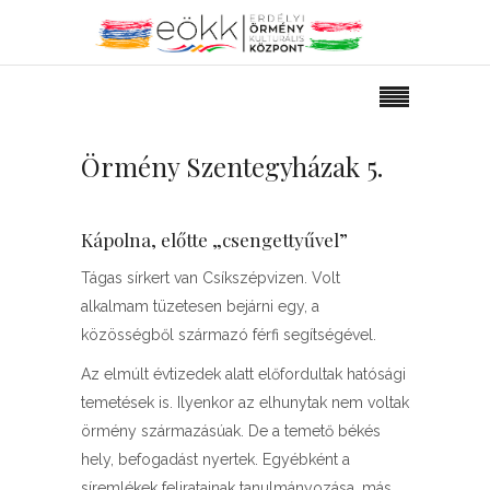
Örmény Szentegyházak 5.
Kápolna, előtte „csengettyűvel”
Tágas sírkert van Csíkszépvizen. Volt
alkalmam tüzetesen bejárni egy, a
közösségből származó férfi segítségével.
Az elmúlt évtizedek alatt előfordultak hatósági
temetések is. Ilyenkor az elhunytak nem voltak
örmény származásúak. De a temető békés
hely, befogadást nyertek. Egyébként a
síremlékek feliratainak tanulmányozása, más