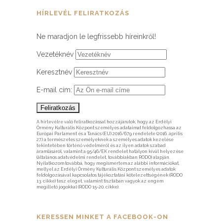
HÍRLEVÉL FELIRATKOZÁS
Ne maradjon le legfrissebb híreinkről!
Vezetéknév
Keresztnév
E-mail cím:
A hírlevélre való feliratkozással hozzájárulok, hogy az Erdélyi
Örmény Kulturális Központ személyes adataimat feldolgozhassa az
Európai Parlament és a Tanács (EU) 2016/679 rendelete (2016. április
27.) a természetes személyeknek a személyes adatok kezelése
tekintetében történő védelméről és az ilyen adatok szabad
áramlásáról, valamint a 95/46/EK rendelet hatályon kívül helyezése
(általános adatvédelmi rendelet, továbbiakban RODO) alapján.
Nyilatkozom továbbá, hogy megismertem az alábbi információkat,
mellyel az Erdélyi Örmény Kulturális Központ személyes adatok
feldolgozásával kapcsolatos tájékoztatási kötelezettségének (RODO
13. cikke) tesz eleget, valamint tisztában vagyok az engem
megillető jogokkal (RODO 15-20. cikke).
KERESSEN MINKET A FACEBOOK-ON