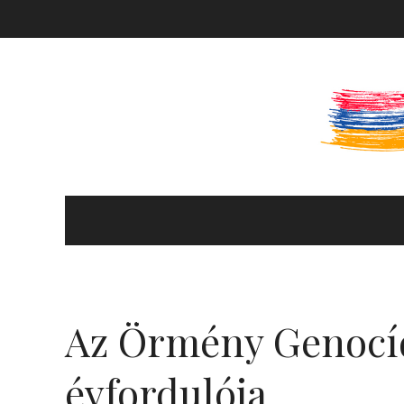
KULTÚRA ÉS HITÉLET
HÍREK ÉS PROGRAMOK
Az Örmény Genocí
KÖNYVTÁR
évfordulója