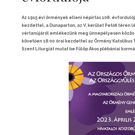
Az 1915 évi örmények elleni népirtás 108. évfordulój
kezdettel, a Dunaparton, az V. kerület Petőfi téren
vértanújáról emlékezünk meg ünnepélyesen közös i
követően 18:00 órai kezdettel az Örmény Katolikus
Szent Liturgiát mutat be Fülöp Ákos plébániai ko