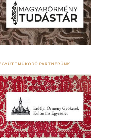
EGYÜTTMŰKÖDŐ PARTNERÜNK