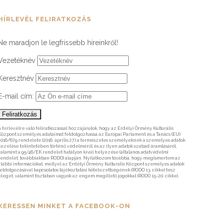
HÍRLEVÉL FELIRATKOZÁS
Ne maradjon le legfrissebb híreinkről!
Vezetéknév
Keresztnév
E-mail cím:
A hírlevélre való feliratkozással hozzájárulok, hogy az Erdélyi Örmény Kulturális
Központ személyes adataimat feldolgozhassa az Európai Parlament és a Tanács (EU)
2016/679 rendelete (2016. április 27.) a természetes személyeknek a személyes adatok
kezelése tekintetében történő védelméről és az ilyen adatok szabad áramlásáról,
valamint a 95/46/EK rendelet hatályon kívül helyezése (általános adatvédelmi
rendelet, továbbiakban RODO) alapján. Nyilatkozom továbbá, hogy megismertem az
alábbi információkat, mellyel az Erdélyi Örmény Kulturális Központ személyes adatok
feldolgozásával kapcsolatos tájékoztatási kötelezettségének (RODO 13. cikke) tesz
eleget, valamint tisztában vagyok az engem megillető jogokkal (RODO 15-20. cikke).
KERESSEN MINKET A FACEBOOK-ON