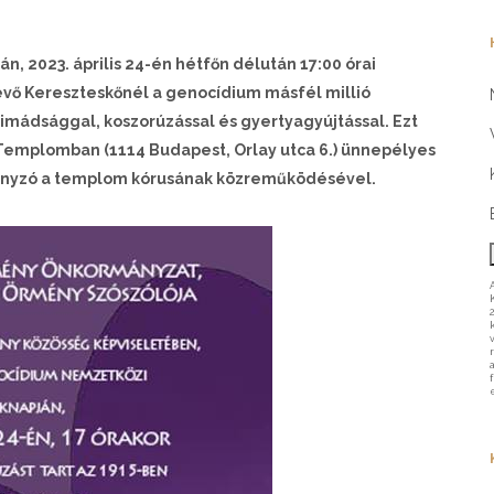
án, 2023. április 24-én hétfőn délután 17:00 órai
 lévő Kereszteskőnél a genocídium másfél millió
mádsággal, koszorúzással és gyertyagyújtással. Ezt
 Templomban (1114 Budapest, Orlay utca 6.) ünnepélyes
rmányzó a templom kórusának közreműködésével.