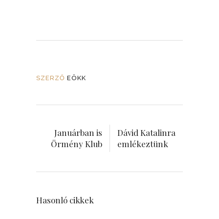
SZERZŐ
EÖKK
Januárban is
Dávid Katalinra
Örmény Klub
emlékeztünk
Hasonló cikkek