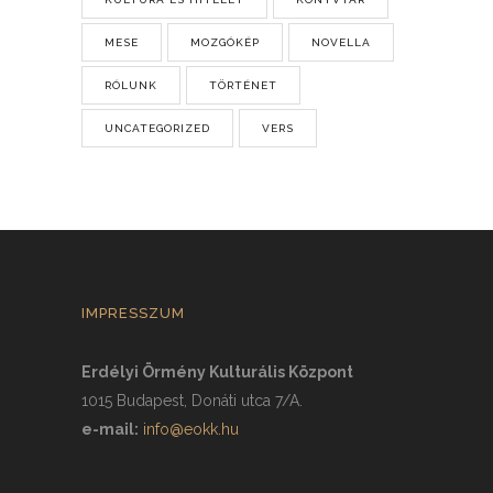
MESE
MOZGÓKÉP
NOVELLA
RÓLUNK
TÖRTÉNET
UNCATEGORIZED
VERS
IMPRESSZUM
Erdélyi Örmény Kulturális Központ
1015 Budapest, Donáti utca 7/A.
e-mail:
info@eokk.hu