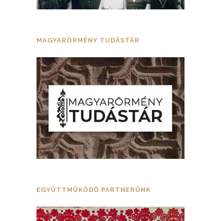
MAGYARÖRMÉNY TUDÁSTÁR
EGYÜTTMŰKÖDŐ PARTNERÜNK