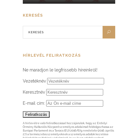
KERESÉS
HÍRLEVÉL FELIRATKOZÁS
Ne maradjon le legfrissebb híreinkről!
Vezetéknév
Keresztnév
E-mail cím:
A hírlevélre való feliratkozással hozzájárulok, hogy az Erdélyi
Örmény Kulturális Központ személyes adataimat feldolgozhassa az
Európai Parlament és a Tanács (EU) 2016/679 rendelete (2016. április
27.) a természetes személyeknek a személyes adatok kezelése
tekintetében történő védelméről és az ilyen adatok szabad