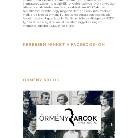
áramlásáról, valamint a 95/46/EK rendelet hatályon kívül helyezése
(általános adatvédelmi rendelet, továbbiakban RODO) alapján.
Nyilatkozom továbbá, hogy megismertem az alábbi információkat,
mellyel az Erdélyi Örmény Kulturális Központ személyes adatok
feldolgozásával kapcsolatos tájékoztatási kötelezettségének (RODO
13. cikke) tesz eleget, valamint tisztában vagyok az engem
megillető jogokkal (RODO 15-20. cikke).
KERESSEN MINKET A FACEBOOK-ON
ÖRMÉNY ARCOK