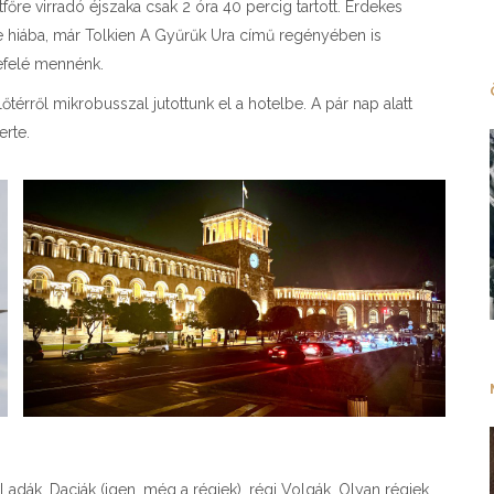
főre virradó éjszaka csak 2 óra 40 percig tartott. Érdekes
 de hiába, már Tolkien A Gyűrűk Ura című regényében is
efelé mennénk.
őtérről mikrobusszal jutottunk el a hotelbe. A pár nap alatt
erte.
adák, Daciák (igen, még a régiek), régi Volgák. Olyan régiek,