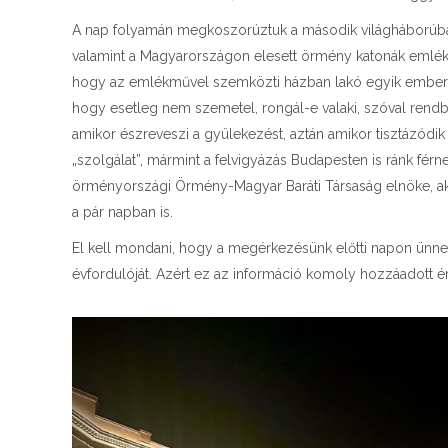
A nap folyamán megkoszorúztuk a második világháborúb
valamint a Magyarországon elesett örmény katonák emlékmű
hogy az emlékművel szemközti házban lakó egyik ember me
hogy esetleg nem szemetel, rongál-e valaki, szóval rend
amikor észreveszi a gyülekezést, aztán amikor tisztázódik a
„szolgálat”, mármint a felvigyázás Budapesten is ránk fér
örményországi Örmény-Magyar Baráti Társaság elnöke, ak
a pár napban is.
El kell mondani, hogy a megérkezésünk előtti napon ünne
évfordulóját. Azért ez az információ komoly hozzáadott ér