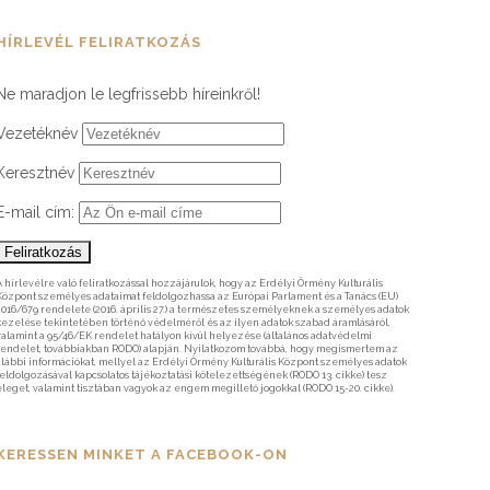
HÍRLEVÉL FELIRATKOZÁS
Ne maradjon le legfrissebb híreinkről!
Vezetéknév
Keresztnév
E-mail cím:
A hírlevélre való feliratkozással hozzájárulok, hogy az Erdélyi Örmény Kulturális
Központ személyes adataimat feldolgozhassa az Európai Parlament és a Tanács (EU)
2016/679 rendelete (2016. április 27.) a természetes személyeknek a személyes adatok
kezelése tekintetében történő védelméről és az ilyen adatok szabad áramlásáról,
valamint a 95/46/EK rendelet hatályon kívül helyezése (általános adatvédelmi
rendelet, továbbiakban RODO) alapján. Nyilatkozom továbbá, hogy megismertem az
alábbi információkat, mellyel az Erdélyi Örmény Kulturális Központ személyes adatok
feldolgozásával kapcsolatos tájékoztatási kötelezettségének (RODO 13. cikke) tesz
eleget, valamint tisztában vagyok az engem megillető jogokkal (RODO 15-20. cikke).
KERESSEN MINKET A FACEBOOK-ON