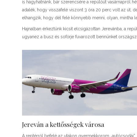
is hagyhatnánk, bár szerencsére a repülőút vasárnapról hét
adalék, hogy visszafelé viszont 3 óra 20 perc volt az út,
elhangzik, hogy dél felé könnyebb menni, olyan, mintha l
Hajnalban érkeztünk kicsit elcsigázottan Jerevánba, a repül
ugyanez a busz és sofőrje fuvarozott bennünket országsz
Jereván a kettősségek városa
A reptérről befelé az utakon gyermekkorom „autócsodái”. L