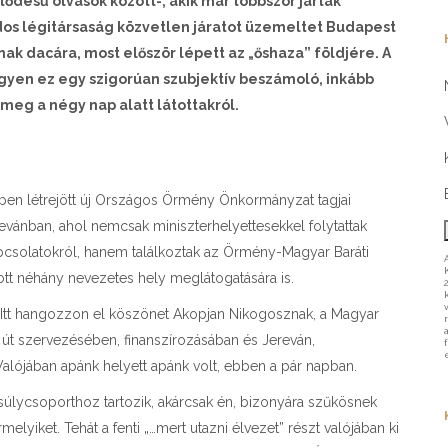
désű olvasók között-, akik már többször jártak
os légitársaság közvetlen járatot üzemeltet Budapest
nak dacára, most először lépett az „őshaza” földjére. A
egyen ez egy szigorúan szubjektív beszámoló, inkább
eg a négy nap alatt látottakról.
pen létrejött új Országos Örmény Önkormányzat tagjai
revánban, ahol nemcsak miniszterhelyettesekkel folytattak
csolatokról, hanem találkoztak az Örmény-Magyar Baráti
ott néhány nevezetes hely meglátogatására is.
n. Itt hangozzon el köszönet Akopjan Nikogosznak, a Magyar
út szervezésében, finanszírozásában és Jereván,
alójában apánk helyett apánk volt, ebben a pár napban.
 súlycsoporthoz tartozik, akárcsak én, bizonyára szűkösnek
yiket. Tehát a fenti „…mert utazni élvezet” részt valójában ki