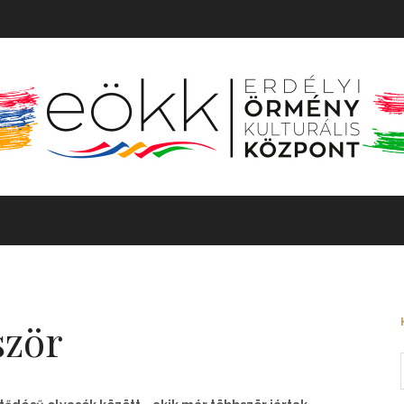
TÖRTÉNET
MOZGÓKÉP
KIÁLLÍTÁS
BARANGOLÓ
ször