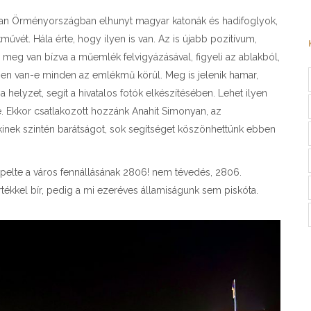
an Örményországban elhunyt magyar katonák és hadifoglyok,
vét. Hála érte, hogy ilyen is van. Az is újabb pozitívum,
g van bízva a műemlék felvigyázásával, figyeli az ablakból,
ben van-e minden az emlékmű körül. Meg is jelenik hamar,
 helyzet, segít a hivatalos fotók elkészítésében. Lehet ilyen
ne. Ekkor csatlakozott hozzánk Anahit Simonyan, az
inek szintén barátságot, sok segítséget köszönhettünk ebben
pelte a város fennállásának 2806! nem tévedés, 2806.
tékkel bír, pedig a mi ezeréves államiságunk sem piskóta.