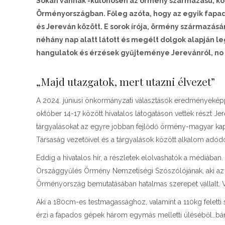
Sokan vannak -különösen az örmény származású, kötő
Örményországban. Főleg azóta, hogy az egyik fapad
és Jereván között. E sorok írója, örmény származásá
néhány nap alatt látott és megélt dolgok alapján l
hangulatok és érzések gyűjteménye Jerevánról, no m
„Majd utazgatok, mert utazni élvezet”
A 2024. júniusi önkormányzati választások eredményekép
október 14-17 között hivatalos látogatáson vettek részt Je
tárgyalásokat az egyre jobban fejlődő örmény-magyar kap
Társaság vezetőivel és a tárgyalások között alkalom adód
Eddig a hivatalos hír, a részletek elolvashatók a médiába
Országgyűlés Örmény Nemzetiségi Szószólójának, aki az 
Örményország bemutatásában hatalmas szerepet vállalt. V
Aki a 180cm-es testmagassághoz, valamint a 110kg feletti
érzi a fapados gépek három egymás melletti üléséből…bármel