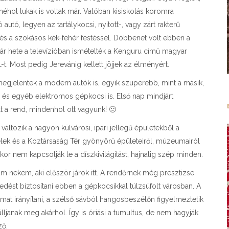
, néhol lukak is voltak már. Valóban kisiskolás koromra
ó autó, legyen az tartálykocsi, nyitott-, vagy zárt rakterű
n és a szokásos kék-fehér festéssel. Döbbenet volt ebben a
ár hete a televízióban ismételték a Kenguru című magyar
-t. Most pedig Jerevánig kellett jöjjek az élményért.
 megjelentek a modern autók is, egyik szuperebb, mint a másik,
és egyéb elektromos gépkocsi is. Első nap mindjárt
lt a rend, mindenhol ott vagyunk! 🙂
változik a nagyon külvárosi, ipari jellegű épületekből a
telek és a Köztársaság Tér gyönyörű épületeiről, múzeumairól
or nem kapcsolják le a díszkivilágítást, hajnalig szép minden.
um nekem, aki először járok itt. A rendőrnek még presztizse
kedést biztosítani ebben a gépkocsikkal túlzsúfolt városban. A
mat irányítani, a szélső sávból hangosbeszélőn figyelmeztetik
ljanak meg akárhol. Így is óriási a tumultus, de nem hagyják
ző.