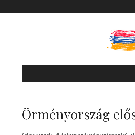
KULTÚRA ÉS HITÉLET
HÍREK ÉS PROGRAMOK
Örményország elő
KÖNYVTÁR