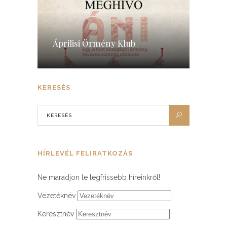
Áprilisi Örmény Klub
KERESÉS
HÍRLEVÉL FELIRATKOZÁS
Ne maradjon le legfrissebb híreinkről!
Vezetéknév
Keresztnév