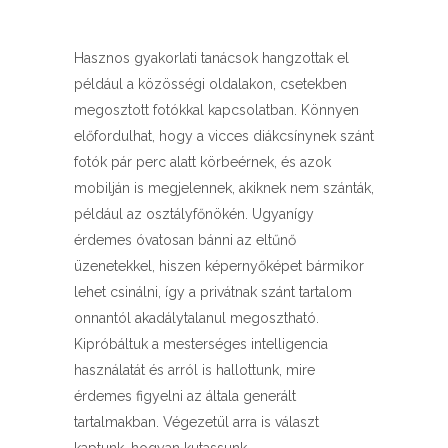
Hasznos gyakorlati tanácsok hangzottak el
például a közösségi oldalakon, csetekben
megosztott fotókkal kapcsolatban. Könnyen
előfordulhat, hogy a vicces diákcsínynek szánt
fotók pár perc alatt körbeérnek, és azok
mobilján is megjelennek, akiknek nem szánták,
például az osztályfőnökén. Ugyanígy
érdemes óvatosan bánni az eltűnő
üzenetekkel, hiszen képernyőképet bármikor
lehet csinálni, így a privátnak szánt tartalom
onnantól akadálytalanul megosztható.
Kipróbáltuk a mesterséges intelligencia
használatát és arról is hallottunk, mire
érdemes figyelni az általa generált
tartalmakban. Végezetül arra is választ