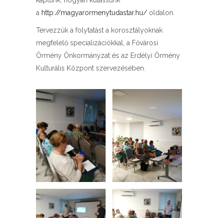
kaptunk, hogyan kutassunk
a
http://mag
yarormenytudastar.hu/
oldalon.
Tervezzük a folytatást a korosztályoknak
megfelelő specializációkkal, a Fővárosi
Örmény Önkormányzat és az Erdélyi Örmény
Kulturális Központ szervezésében.