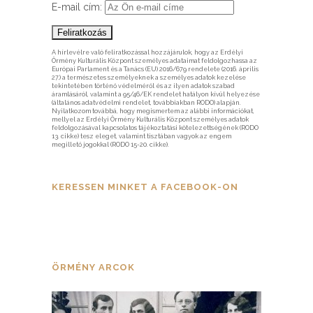
E-mail cím:
A hírlevélre való feliratkozással hozzájárulok, hogy az Erdélyi
Örmény Kulturális Központ személyes adataimat feldolgozhassa az
Európai Parlament és a Tanács (EU) 2016/679 rendelete (2016. április
27.) a természetes személyeknek a személyes adatok kezelése
tekintetében történő védelméről és az ilyen adatok szabad
áramlásáról, valamint a 95/46/EK rendelet hatályon kívül helyezése
(általános adatvédelmi rendelet, továbbiakban RODO) alapján.
Nyilatkozom továbbá, hogy megismertem az alábbi információkat,
mellyel az Erdélyi Örmény Kulturális Központ személyes adatok
feldolgozásával kapcsolatos tájékoztatási kötelezettségének (RODO
13. cikke) tesz eleget, valamint tisztában vagyok az engem
megillető jogokkal (RODO 15-20. cikke).
KERESSEN MINKET A FACEBOOK-ON
ÖRMÉNY ARCOK