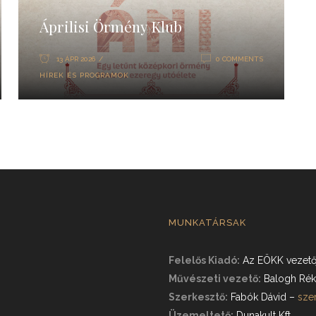
Áprilisi Örmény Klub
13 ÁPR 2026
0 COMMENTS
HÍREK ÉS PROGRAMOK
MUNKATÁRSAK
Felelős Kiadó:
Az EÖKK vezető
Művészeti vezető:
Balogh Rék
Szerkesztő:
Fabók Dávid
–
sze
Üzemeltető:
Dunakult Kft.