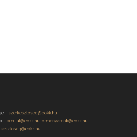
je
–
szerkesztoseg@eokk.hu
a
–
arculat@eokk.hu
,
ormenyarcok@eokk.hu
rkesztoseg@eokk.hu