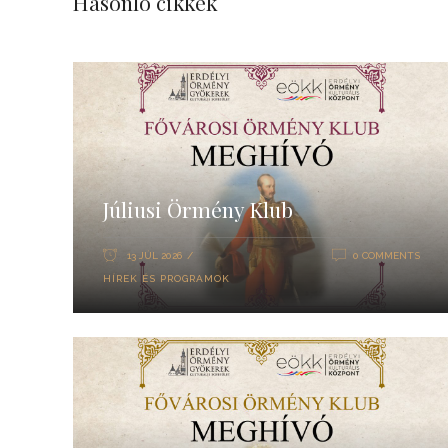
Hasonló cikkek
Júliusi Örmény Klub
13 JÚL 2026
0 COMMENTS
HÍREK ÉS PROGRAMOK