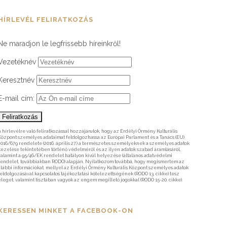
HÍRLEVÉL FELIRATKOZÁS
Ne maradjon le legfrissebb híreinkről!
Vezetéknév
Keresztnév
E-mail cím:
A hírlevélre való feliratkozással hozzájárulok, hogy az Erdélyi Örmény Kulturális
Központ személyes adataimat feldolgozhassa az Európai Parlament és a Tanács (EU)
2016/679 rendelete (2016. április 27.) a természetes személyeknek a személyes adatok
kezelése tekintetében történő védelméről és az ilyen adatok szabad áramlásáról,
valamint a 95/46/EK rendelet hatályon kívül helyezése (általános adatvédelmi
rendelet, továbbiakban RODO) alapján. Nyilatkozom továbbá, hogy megismertem az
alábbi információkat, mellyel az Erdélyi Örmény Kulturális Központ személyes adatok
feldolgozásával kapcsolatos tájékoztatási kötelezettségének (RODO 13. cikke) tesz
eleget, valamint tisztában vagyok az engem megillető jogokkal (RODO 15-20. cikke).
KERESSEN MINKET A FACEBOOK-ON