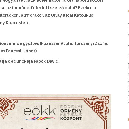
? Hogyan lett a „Piactér fiából” a két háború között
a, az immár elfeledett szerző dalai? Ezekre a
örtökön, a 17 órakor, az Orlay utcai Katolikus
y Klub esten.
uvenirs együttes (Füzessér Attila, Turcsányi Zsófia,
és Fancsali János)
tja dédunokája Fabók Dávid.