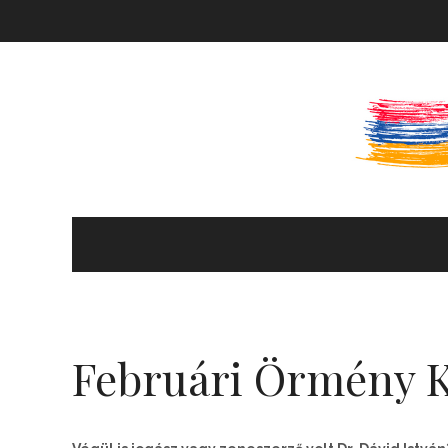
KULTÚRA ÉS HITÉLET
HÍREK ÉS PROGRAMOK
Februári Örmény 
KÖNYVTÁR