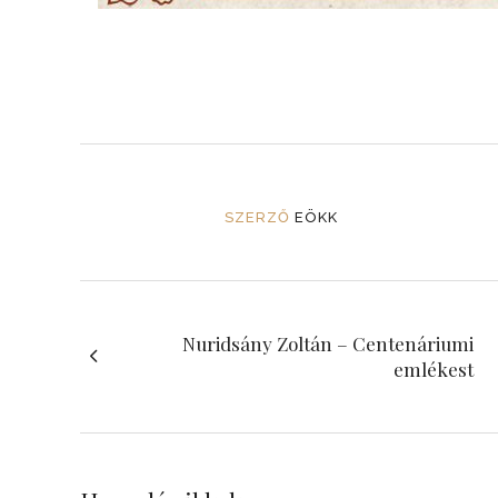
SZERZŐ
EÖKK
Nuridsány Zoltán – Centenáriumi
emlékest