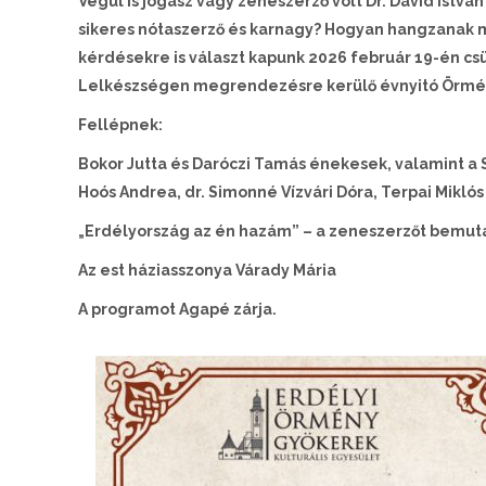
Végül is jogász vagy zeneszerző volt Dr. Dávid István
sikeres nótaszerző és karnagy? Hogyan hangzanak m
kérdésekre is választ kapunk 2026 február 19-én csüt
Lelkészségen megrendezésre kerülő évnyitó Örmén
Fellépnek:
Bokor Jutta és Daróczi Tamás énekesek, valamint a So
Hoós Andrea, dr. Simonné Vízvári Dóra, Terpai Miklós 
„Erdélyország az én hazám” – a zeneszerzőt bemuta
Az est háziasszonya Várady Mária
A programot Agapé zárja.