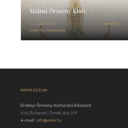
Májusi Örmény Klub
18 MÁJ 2026
0 COMMENTS
HÍREK ÉS PROGRAMOK
IMPRESSZUM
Erdélyi Örmény Kulturális Központ
1015 Budapest, Donáti utca 7/A.
e-mail:
info@eokk.hu