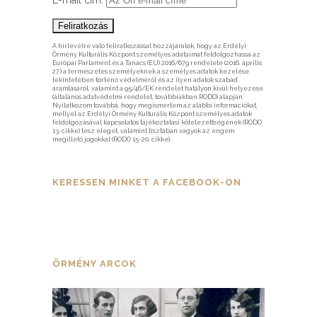
A hírlevélre való feliratkozással hozzájárulok, hogy az Erdélyi
Örmény Kulturális Központ személyes adataimat feldolgozhassa az
Európai Parlament és a Tanács (EU) 2016/679 rendelete (2016. április
27.) a természetes személyeknek a személyes adatok kezelése
tekintetében történő védelméről és az ilyen adatok szabad
áramlásáról, valamint a 95/46/EK rendelet hatályon kívül helyezése
(általános adatvédelmi rendelet, továbbiakban RODO) alapján.
Nyilatkozom továbbá, hogy megismertem az alábbi információkat,
mellyel az Erdélyi Örmény Kulturális Központ személyes adatok
feldolgozásával kapcsolatos tájékoztatási kötelezettségének (RODO
13. cikke) tesz eleget, valamint tisztában vagyok az engem
megillető jogokkal (RODO 15-20. cikke).
KERESSEN MINKET A FACEBOOK-ON
ÖRMÉNY ARCOK