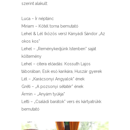
szerint alakult:
Luca – Ír néptánc
Miriam – Kötél torna bemutató
Lehel & Lél (közös vers) Kányádi Sándor „Az
okos kos”
Lehel – „Reménykedjünk Istenben” saját
költemény
Lehel – citera előadás: Kossuth Lajos
táborában, Esik eső karikára, Huszár gyerek
Lél – „Karácsonyi Angyalok” ének
Gréti – „A pozsonyi sétatér” ének
Ármin – „Anyám tyúkja”
Letti – „Családi barátok” vers és kártyatrükk
bemutató