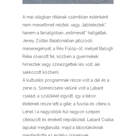
A mai világban ritkának számítóan esténként
nem mesefilmet néztek, vagy „tableteztek”,
hanem a társalgóban „estimesét” hallgattak,
Jeney Zoltán Balatóniában játszódó
meseregényét, a Rév Fülöp-öt, melyet Balogh
Réka olvasott fel, közben a gyermekek
hímeztek vagy színezgettek (és volt, aki
sakkozott közben).
A kulturális programnak része volt a dal és a
zene is. Szerencsére velünk volt a Labant
család, a szülőkkel együtt, így a tábor
életének része lett a gitár, a fuvola és citera is.
Lehel ( a nagyobbik fiú) nagyon szépen
citerázott és énekelt népdalokat. Labant Csaba
(apuka) megtanulta, majd a táborlakóknak
megtanította az erdélyi örmények