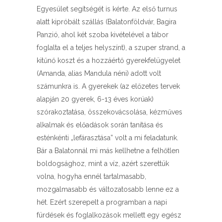
Egyesület segítségét is kérte. Az első turnus
alatt kipróbált szállás (Balatonföldvár, Bagira
Panzió, ahol két szoba kivételével a tábor
foglalta el a teljes helyszínt), a szuper strand, a
kitűnő koszt és a hozzáértő gyerekfelügyelet
(Amanda, alias Mandula néni) adott volt
számunkra is. A gyerekek (az előzetes tervek
alapján 20 gyerek, 6-13 éves korúak)
szórakoztatása, összekovácsolása, kézműves
alkalmak és előadások során tanítása és
esténkénti „lefárasztása” volt a mi feladatunk.
Bár a Balatonnál mi más kellhetne a felhőtlen
boldogsághoz, mint a víz, azért szerettük
volna, hogyha ennél tartalmasabb,
mozgalmasabb és változatosabb lenne ez a
hét. Ezért szerepelt a programban a napi
fürdések és foglalkozások mellett egy egész