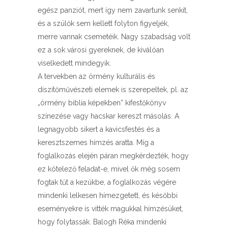
egész panziót, mert így nem zavartunk senkit,
és a szülők sem kellett folyton figyeljék,
merre vannak csemetéik. Nagy szabadság volt
ez a sok városi gyereknek, de kiválóan
viselkedett mindegyik.
A tervekben az örmény kulturális és
díszítőművészeti elemek is szerepeltek, pl. az
„örmény biblia képekben” kifestőkönyv
színezése vagy hacskar kereszt másolás. A
legnagyobb sikert a kavicsfestés és a
keresztszemes hímzés aratta. Míg a
foglalkozás elején páran megkérdezték, hogy
ez kötelező feladat-e, mivel ők még sosem
fogtak tűt a kezükbe, a foglalkozás végére
mindenki lelkesen hímezgetett, és későbbi
eseményekre is vitték magukkal hímzésüket,
hogy folytassák. Balogh Réka mindenki