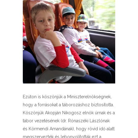
Ezúton is köszönjük a Miniszterelnökségnek,
hogy a forrásokat a táborozáshoz biztosította.
Köszönjük Akopján Nikogosz elnök úrnak és a
tábor vezetésének (dr. Rónaszéki Lászlónak
és Körmendi Amandának), hogy rövid idő alatt
megszervezték és lebonyolították ezt a