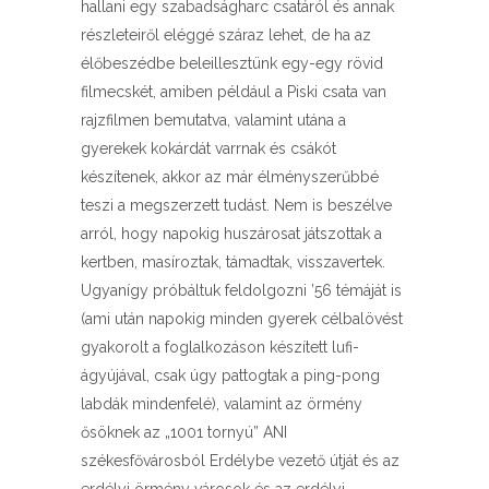
hallani egy szabadságharc csatáról és annak
részleteiről eléggé száraz lehet, de ha az
élőbeszédbe beleillesztünk egy-egy rövid
filmecskét, amiben például a Piski csata van
rajzfilmen bemutatva, valamint utána a
gyerekek kokárdát varrnak és csákót
készítenek, akkor az már élményszerűbbé
teszi a megszerzett tudást. Nem is beszélve
arról, hogy napokig huszárosat játszottak a
kertben, masíroztak, támadtak, visszavertek.
Ugyanígy próbáltuk feldolgozni ’56 témáját is
(ami után napokig minden gyerek célbalövést
gyakorolt a foglalkozáson készített lufi-
ágyújával, csak úgy pattogtak a ping-pong
labdák mindenfelé), valamint az örmény
ősöknek az „1001 tornyú” ANI
székesfővárosból Erdélybe vezető útját és az