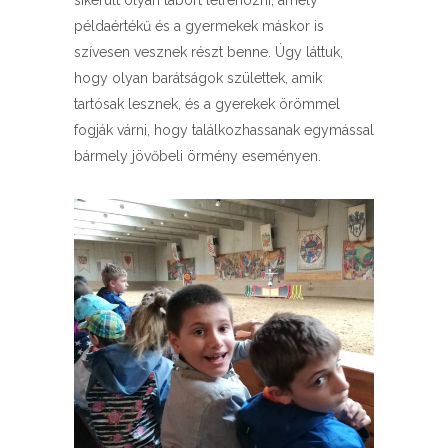
sikerült olyan tábort létrehozni, amely
példaértékű és a gyermekek máskor is
szívesen vesznek részt benne. Úgy láttuk,
hogy olyan barátságok születtek, amik
tartósak lesznek, és a gyerekek örömmel
fogják várni, hogy találkozhassanak egymással
bármely jövőbeli örmény eseményen.