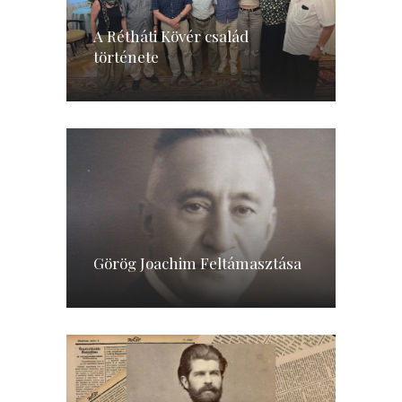
A Rétháti Kövér család
története
Görög Joachim Feltámasztása