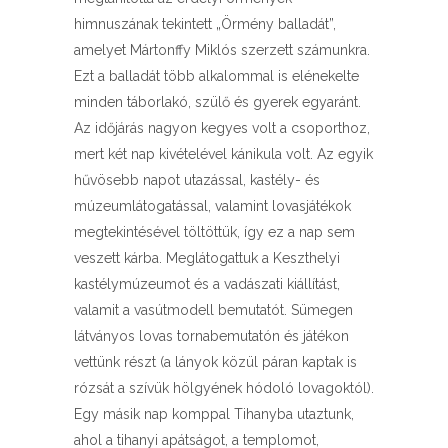
himnuszának tekintett „Örmény balladát”,
amelyet Mártonffy Miklós szerzett számunkra.
Ezt a balladát több alkalommal is elénekelte
minden táborlakó, szülő és gyerek egyaránt.
Az időjárás nagyon kegyes volt a csoporthoz,
mert két nap kivételével kánikula volt. Az egyik
hűvösebb napot utazással, kastély- és
múzeumlátogatással, valamint lovasjátékok
megtekintésével töltöttük, így ez a nap sem
veszett kárba. Meglátogattuk a Keszthelyi
kastélymúzeumot és a vadászati kiállítást,
valamit a vasútmodell bemutatót. Sümegen
látványos lovas tornabemutatón és játékon
vettünk részt (a lányok közül páran kaptak is
rózsát a szívük hölgyének hódoló lovagoktól).
Egy másik nap komppal Tihanyba utaztunk,
ahol a tihanyi apátságot, a templomot,