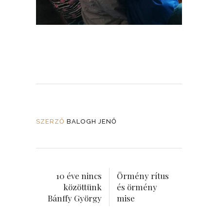
SZERZŐ
BALOGH JENŐ
10 éve nincs
Örmény rítus
közöttünk
és örmény
Bánffy György
mise