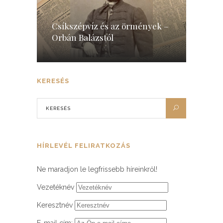
Csíkszépvíz és az örmények –
Orbán Balázstól
KERESÉS
HÍRLEVÉL FELIRATKOZÁS
Ne maradjon le legfrissebb híreinkről!
Vezetéknév
Keresztnév
E-mail cím: