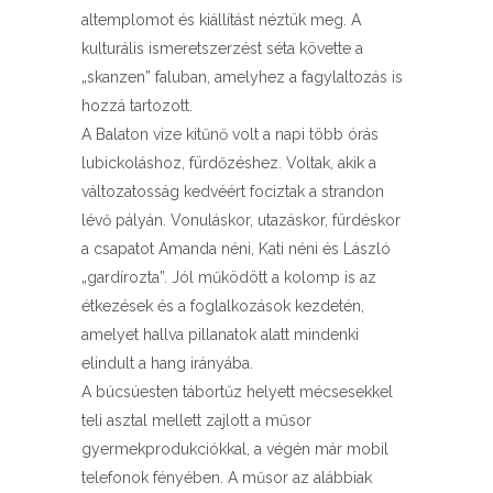
altemplomot és kiállítást néztük meg. A
kulturális ismeretszerzést séta követte a
„skanzen” faluban, amelyhez a fagylaltozás is
hozzá tartozott.
A Balaton vize kitűnő volt a napi több órás
lubickoláshoz, fürdőzéshez. Voltak, akik a
változatosság kedvéért fociztak a strandon
lévő pályán. Vonuláskor, utazáskor, fürdéskor
a csapatot Amanda néni, Kati néni és László
„gardírozta”. Jól működött a kolomp is az
étkezések és a foglalkozások kezdetén,
amelyet hallva pillanatok alatt mindenki
elindult a hang irányába.
A búcsúesten tábortűz helyett mécsesekkel
teli asztal mellett zajlott a műsor
gyermekprodukciókkal, a végén már mobil
telefonok fényében. A műsor az alábbiak