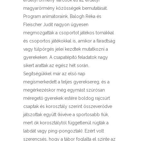
erdélyi örmény városok és az erdélyi
magyarörmény közösségek bemutatását.
Program animátoraink, Balogh Réka és
Fleischer Judit nagyon ügyesen
megmozgatták a csoportot játékos tornákkal
és csoportos játékokkal is, amikor a fáradtság
vagy túlpörgés jelei kezdtek mutatkozni a
gyerekeken. A csapatépítő feladatok nagy
sikert arattak az egész hét során.
Segítségükkel már az első nap
megismerkedett a teljes gyereksereg, és a
megérkezéskor még egymást szúrósan
méregető gyerekek estére boldog rajcsúrt
csaptak és korosztály szerint összeverődve
játszottak együtt (kivéve a sportosabb fiúk,
mert ők korosztálytól függetlenül rúgták a
labdát vagy ping-pongoztak). Ezért volt
szerencsés, hogy a tábor foglalta el szinte az