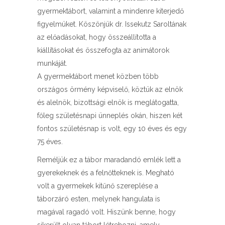
gyermektábort, valamint a mindenre kiterjedő
figyelmüket. Köszönjük dr. Issekutz Saroltának
az előadásokat, hogy összeállította a
kiállításokat és összefogta az animátorok
munkáját.
A gyermektábort menet közben több
országos örmény képviselő, köztük az elnök
és alelnök, bizottsági elnök is meglátogatta,
főleg születésnapi ünneplés okán, hiszen két
fontos születésnap is volt, egy 10 éves és egy
75 éves.
Reméljük ez a tábor maradandó emlék lett a
gyerekeknek és a felnőtteknek is. Megható
volt a gyermekek kitűnő szereplése a
táborzáró esten, melynek hangulata is
magával ragadó volt. Hiszünk benne, hogy