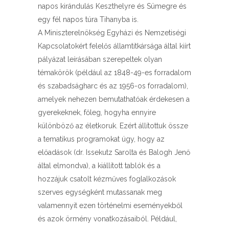
napos kirándulás Keszthelyre és Sümegre és
egy fél napos túra Tihanyba is.
A Miniszterelnökség Egyházi és Nemzetiségi
Kapcsolatokért felelős államtitkársága által kiírt
pályázat leírásában szerepeltek olyan
témakörök (például az 1848-49-es forradalom
és szabadságharc és az 1956-os forradalom),
amelyek nehezen bemutathatóak érdekesen a
gyerekeknek, főleg, hogyha ennyire
különböző az életkoruk. Ezért állítottuk össze
a tematikus programokat úgy, hogy az
előadások (dr. Issekutz Sarolta és Balogh Jenő
által elmondva), a kiállított tablók és a
hozzájuk csatolt kézműves foglalkozások
szerves egységként mutassanak meg
valamennyit ezen történelmi eseményekből
és azok örmény vonatkozásaiból. Például,