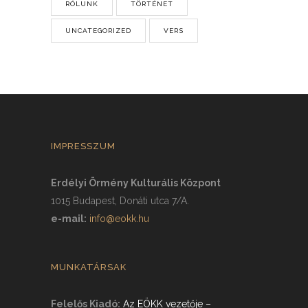
RÓLUNK
TÖRTÉNET
UNCATEGORIZED
VERS
IMPRESSZUM
Erdélyi Örmény Kulturális Központ
1015 Budapest, Donáti utca 7/A.
e-mail:
info@eokk.hu
MUNKATÁRSAK
Felelős Kiadó:
Az EÖKK vezetője
–