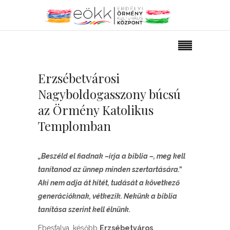
Erzsébetvárosi
Nagyboldogasszony búcsú
az Örmény Katolikus
Templomban
„Beszéld el fiadnak –írja a biblia –, meg kell
tanítanod az ünnep minden szertartására.”
Aki nem adja át hitét, tudását a következő
generációknak, vétkezik. Nekünk a biblia
tanítása szerint kell élnünk.
Ebesfalva, később
Erzsébetváros