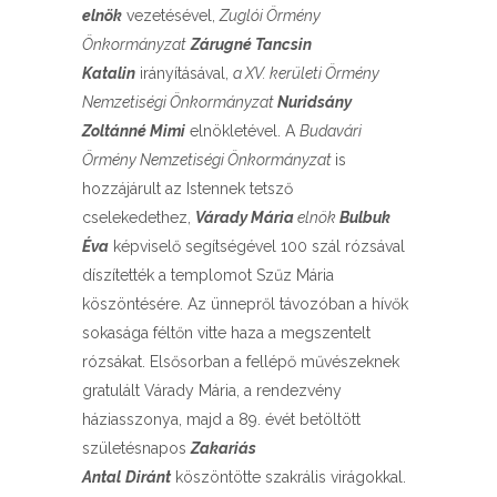
elnök
vezetésével,
Zuglói Örmény
Önkormányzat
Zárugné Tancsin
Katalin
irányításával,
a XV. kerületi Örmény
Nemzetiségi Önkormányzat
Nuridsány
Zoltánné Mimi
elnökletével. A
Budavári
Örmény Nemzetiségi Önkormányzat
is
hozzájárult az Istennek tetsző
cselekedethez,
Várady Mária
elnök
Bulbuk
Éva
képviselő segítségével 100 szál rózsával
díszítették a templomot Szűz Mária
köszöntésére. Az ünnepről távozóban a hívők
sokasága féltőn vitte haza a megszentelt
rózsákat. Elsősorban a fellépő művészeknek
gratulált Várady Mária, a rendezvény
háziasszonya, majd a 89. évét betöltött
születésnapos
Zakariás
Antal
Diránt
köszöntötte szakrális virágokkal.