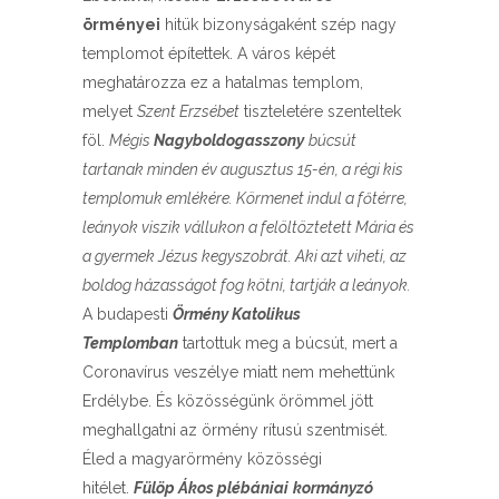
örményei
hitük bizonyságaként szép nagy
templomot építettek. A város képét
meghatározza ez a hatalmas templom,
melyet
Szent Erzsébet
tiszteletére szenteltek
föl.
Mégis
Nagyboldogasszony
búcsút
tartanak minden év augusztus 15-én, a régi kis
templomuk emlékére. Körmenet indul a főtérre,
leányok viszik vállukon a felöltöztetett Mária és
a gyermek Jézus kegyszobrát. Aki azt viheti, az
boldog házasságot fog kötni, tartják a leányok.
A budapesti
Örmény Katolikus
Templomban
tartottuk meg a búcsút, mert a
Coronavírus veszélye miatt nem mehettünk
Erdélybe. És közösségünk örömmel jött
meghallgatni az örmény rítusú szentmisét.
Éled a magyarörmény közösségi
hitélet.
Fülöp Ákos plébániai
kormányzó