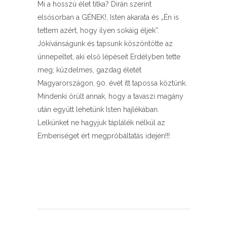
Mi a hosszú élet titka? Dirán szerint
elsősorban a GÉNEK!, Isten akarata és „Én is
tettem azért, hogy ilyen sokáig éljek”.
Jókívánságunk és tapsunk köszöntötte az
ünnepeltet, aki első lépéseit Erdélyben tette
meg; küzdelmes, gazdag életét
Magyarországon, 90. évét itt tapossa köztünk.
Mindenki örült annak, hogy a tavaszi magány
után együtt lehetünk Isten hajlékában.
Lelkünket ne hagyjuk táplálék nélkül az
Emberiséget ért megpróbáltatás idején!!!