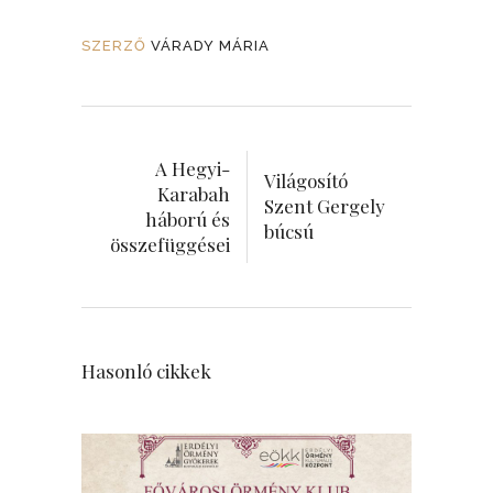
SZERZŐ
VÁRADY MÁRIA
A Hegyi-
Világosító
Karabah
Szent Gergely
háború és
búcsú
összefüggései
Hasonló cikkek