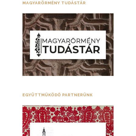
MAGYARÖRMÉNY TUDÁSTÁR
EGYÜTTMŰKÖDŐ PARTNERÜNK