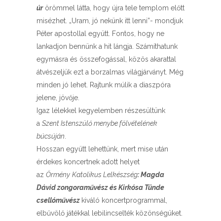
úr
örömmel látta, hogy újra tele templom előtt
misézhet. „Uram, jó nekünk itt lenni”- mondjuk
Péter apostollal együtt. Fontos, hogy ne
lankadjon bennünk a hit lángja. Számíthatunk
egymásra és összefogással, közös akarattal
átvészeljük ezt a borzalmas világjárványt. Még
minden jó lehet. Rajtunk múlik a diaszpóra
jelene, jövője.
Igaz lélekkel kegyelemben részesültünk
a
Szent Istenszülő menybe fölvételének
búcsúján
.
Hosszan együtt lehettünk, mert mise után
érdekes koncertnek adott helyet
az
Örmény
Katolikus Lelkészség
: Magda
Dávid zongoraművész és Kirkósa Tünde
csellóművész
kiváló koncertprogrammal,
elbűvölő játékkal lebilincselték közönségüket.