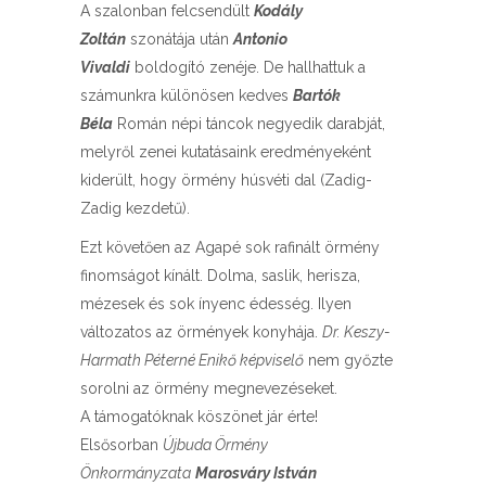
A szalonban felcsendült
Kodály
Zoltán
szonátája után
Antonio
Vivaldi
boldogító zenéje. De hallhattuk a
számunkra különösen kedves
Bartók
Béla
Román népi táncok negyedik darabját,
melyről zenei kutatásaink eredményeként
kiderült, hogy örmény húsvéti dal (Zadig-
Zadig kezdetű).
Ezt követően az Agapé sok rafinált örmény
finomságot kínált. Dolma, saslik, herisza,
mézesek és sok ínyenc édesség. Ilyen
változatos az örmények konyhája.
Dr. Keszy-
Harmath Péterné Enikő képviselő
nem győzte
sorolni az örmény megnevezéseket.
A támogatóknak köszönet jár érte!
Elsősorban
Újbuda Örmény
Önkormányzata
Marosváry István