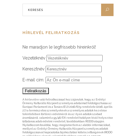
HÍRLEVÉL FELIRATKOZÁS
Ne maradjon le legfrissebb híreinkről!
Vezetéknév
Keresztnév
E-mail cím:
A hírlevélre való feliratkozással hozzájárulok, hogy az Erdélyi
Örmény Kulturális Központ személyes adataimat feldolgozhassa az
Európai Parlament és a Tanács (EU) 2016/679 rendelete (2016. április
27.) a természetes személyeknek a személyes adatok kezelése
tekintetében történő védelméről és az ilyen adatok szabad
áramlásáról, valamint a 95/46/EK rendelet hatályon kívül helyezése
(általános adatvédelmi rendelet, továbbiakban RODO) alapján.
Nyilatkozom továbbá, hogy megismertem az alábbi információkat,
mellyel az Erdélyi Örmény Kulturális Központ személyes adatok
feldolgozásával kapcsolatos tájékoztatási kötelezettségének (RODO
13. cikke) tesz eleget, valamint tisztában vagyok az engem