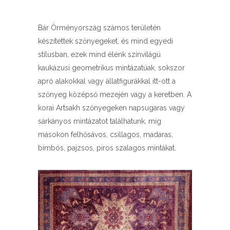
Bár Örményország számos területén
készítettek szőnyegeket, és mind egyedi
stílusban, ezek mind élénk színvilágú
kaukázusi geometrikus mintázatúak, sokszor
apró alakokkal vagy állatfigurákkal itt-ott a
szőnyeg középső mezején vagy a keretben. A
korai Artsakh szőnyegeken napsugaras vagy
sárkányos mintázatot találhatunk, míg
másokon felhősávos, csillagos, madaras,
bimbós, pajzsos, piros szalagos mintákat.