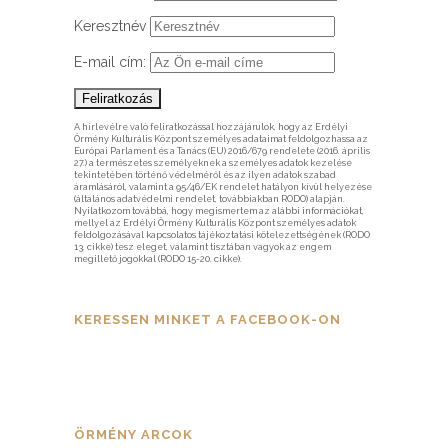
Keresztnév
E-mail cím:
A hírlevélre való feliratkozással hozzájárulok, hogy az Erdélyi
Örmény Kulturális Központ személyes adataimat feldolgozhassa az
Európai Parlament és a Tanács (EU) 2016/679 rendelete (2016. április
27.) a természetes személyeknek a személyes adatok kezelése
tekintetében történő védelméről és az ilyen adatok szabad
áramlásáról, valamint a 95/46/EK rendelet hatályon kívül helyezése
(általános adatvédelmi rendelet, továbbiakban RODO) alapján.
Nyilatkozom továbbá, hogy megismertem az alábbi információkat,
mellyel az Erdélyi Örmény Kulturális Központ személyes adatok
feldolgozásával kapcsolatos tájékoztatási kötelezettségének (RODO
13. cikke) tesz eleget, valamint tisztában vagyok az engem
megillető jogokkal (RODO 15-20. cikke).
KERESSEN MINKET A FACEBOOK-ON
ÖRMÉNY ARCOK