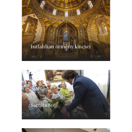
Iszfahhán örmény kincsei
Sarolta 80