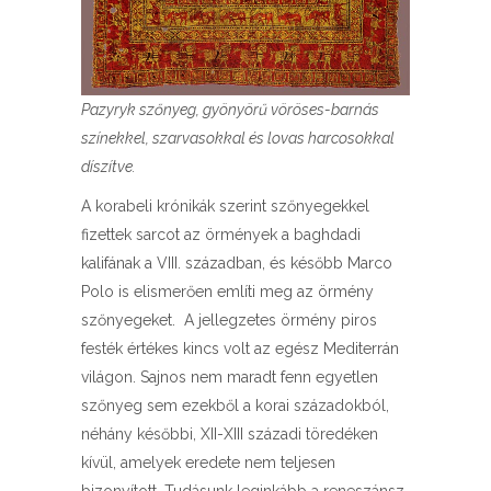
Pazyryk szőnyeg, gyönyörű vöröses-barnás
színekkel, szarvasokkal és lovas harcosokkal
díszítve.
A korabeli krónikák szerint szőnyegekkel
fizettek sarcot az örmények a baghdadi
kalifának a VIII. században, és később Marco
Polo is elismerően említi meg az örmény
szőnyegeket. A jellegzetes örmény piros
festék értékes kincs volt az egész Mediterrán
világon. Sajnos nem maradt fenn egyetlen
szőnyeg sem ezekből a korai századokból,
néhány későbbi, XII-XIII századi töredéken
kívül, amelyek eredete nem teljesen