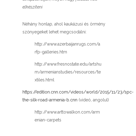
elkészíteni
Néhány honlap, ahol kaukázusi és örmény
szőnyegeket lehet megcsodálni:
http://www.azerbaijanrugs.com/a
rfp-galleries.htm
http://www.fresnostate.edu/artshu
m/armenianstudies/resources/te
xtiles.html
https://edition.cnn.com/videos/world/2015/11/23/spc-
the-silk-road-armenia-b.cnn
(videó, angolul)
http://www.arttowalkon.com/arm
enian-carpets