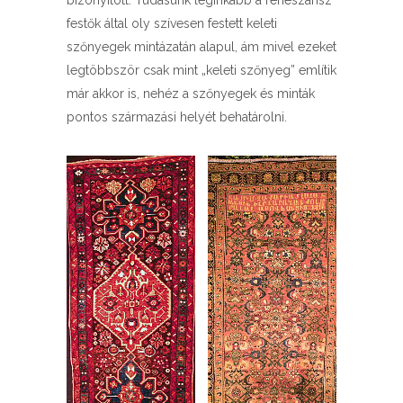
bizonyított. Tudásunk leginkább a reneszánsz
festők által oly szívesen festett keleti
szőnyegek mintázatán alapul, ám mivel ezeket
legtöbbször csak mint „keleti szőnyeg” említik
már akkor is, nehéz a szőnyegek és minták
pontos származási helyét behatárolni.