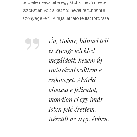
területén készítette egy Gohar nevű mester
(szokatlan volt a készítő nevét feltűntetni a
szőnyegeken). A rajta látható felirat fordítása:
Én, Gohar, bűnnel teli
és gyenge lélekkel
megáldott, kezem új
tudásával szőttem e
szőnyeget. Akárki
olvassa e feliratot,
mondjon el egy imát
Isten felé érettem.
Készült az 1149. évben
.