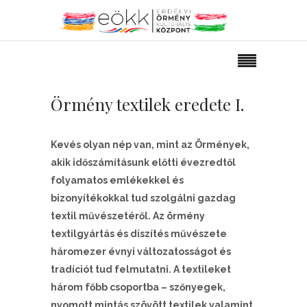
Örmény textilek eredete I.
Kevés olyan nép van, mint az Örmények,
akik időszámításunk előtti évezredtől
folyamatos emlékekkel és
bizonyítékokkal tud szolgálni gazdag
textil művészetéről. Az örmény
textilgyártás és díszítés művészete
háromezer évnyi változatosságot és
tradíciót tud felmutatni. A textileket
három főbb csoportba – szőnyegek,
nyomott mintás szövött textilek valamint