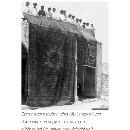
Ezen a képen jobban lehet látni, hogy milyen
döbbenetesen nagy ez a szőnyeg, és
elképzelhetjük, milyen nagy feladat volt