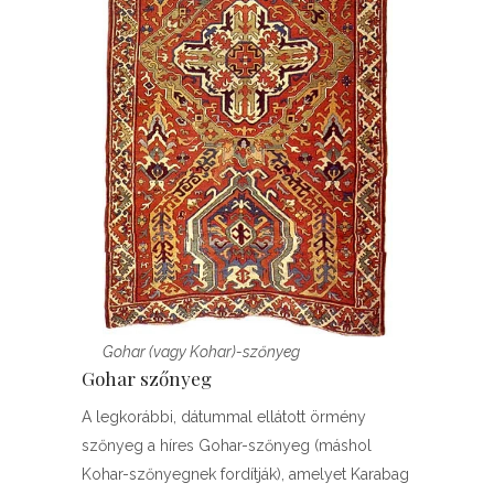
Gohar (vagy Kohar)-szőnyeg
Gohar szőnyeg
A legkorábbi, dátummal ellátott örmény
szőnyeg a híres Gohar-szőnyeg (máshol
Kohar-szőnyegnek fordítják), amelyet Karabag