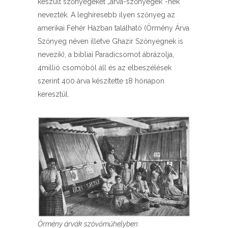
készült szőnyegeket „árva-szőnyegek”-nek
nevezték. A leghíresebb ilyen szőnyeg az
amerikai Fehér Házban található (Örmény Árva
Szőnyeg néven illetve Ghazir Szőnyegnek is
nevezik), a bibliai Paradicsomot ábrázolja,
4millió csomóból áll és az elbeszélések
szerint 400 árva készítette 18 hónapon
keresztül.
Örmény árvák szövőműhelyben