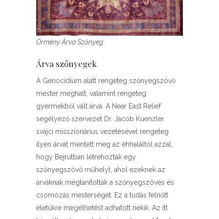
Örmény Árva Szőnyeg
Árva szőnyegek
A Genocídium alatt rengeteg szőnyegszövő
mester meghalt, valamint rengeteg
gyermekből vált árva. A Near East Relief
segélyező szervezet Dr. Jacob Kuenzler
svájci misszionárius vezetésével rengeteg
ilyen árvát mentett meg az éhhaláltól azzal,
hogy Bejrutban létrehoztak egy
szőnyegszövő műhelyt, ahol ezeknek az
árváknak megtanították a szőnyegszövés és
csomózás mesterségét. Ez a tudás felnőtt
életükre megélhetést adhatott nekik. Az itt