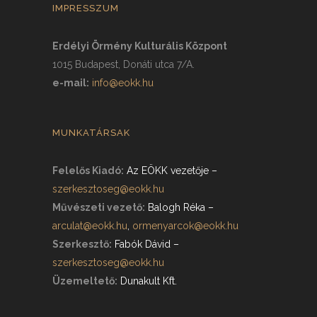
IMPRESSZUM
Erdélyi Örmény Kulturális Központ
1015 Budapest, Donáti utca 7/A.
e-mail:
info@eokk.hu
MUNKATÁRSAK
Felelős Kiadó:
Az EÖKK vezetője
–
szerkesztoseg@eokk.hu
Művészeti vezető:
Balogh Réka
–
arculat@eokk.hu
,
ormenyarcok@eokk.hu
Szerkesztő:
Fabók Dávid
–
szerkesztoseg@eokk.hu
Üzemeltető:
Dunakult Kft.