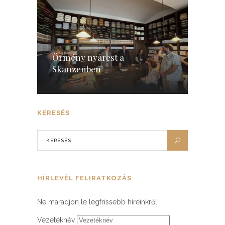
Örmény nyárest a
Skanzenben
KERESÉS
HÍRLEVÉL FELIRATKOZÁS
Ne maradjon le legfrissebb híreinkről!
Vezetéknév