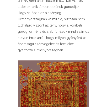
(a megjelenített mintázat miatt), bár vannak
tudósok, akik türk eredetűnek gondolják.
Hogy valóban ez a szőnyeg
Örményországban készült-e, biztosan nem
tudhatjuk, viszont az tény, hogy a korabeli
görög, örmény és arab források mind számos
helyen írnak arról, hogy milyen gyönyörű és
finomságú szőnyegeket és textileket
gyártottak Örményországban.