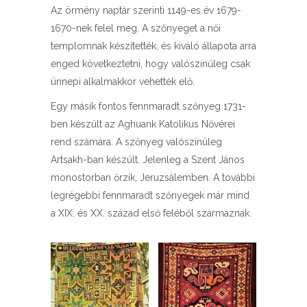
Az örmény naptár szerinti 1149-es év 1679-
1670-nek felel meg. A szőnyeget a női
templomnak készítették, és kiváló állapota arra
enged következtetni, hogy valószínűleg csak
ünnepi alkalmakkor vehették elő.
Egy másik fontos fennmaradt szőnyeg 1731-
ben készült az Aghuank Katolikus Nővérei
rend számára. A szőnyeg valószínüleg
Artsakh-ban készült. Jelenleg a Szent János
monostorban őrzik, Jeruzsálemben. A további
legrégebbi fennmaradt szőnyegek már mind
a XIX. és XX. század első feléből származnak.