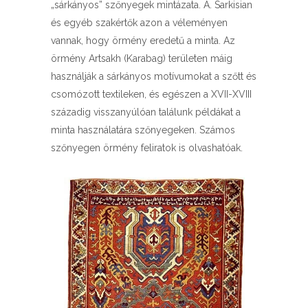
„sárkányos” szőnyegek mintázata. A. Sarkisian
és egyéb szakértők azon a véleményen
vannak, hogy örmény eredetű a minta. Az
örmény Artsakh (Karabag) területen máig
használják a sárkányos motívumokat a szőtt és
csomózott textileken, és egészen a XVII-XVIII
századig visszanyúlóan találunk példákat a
minta használatára szőnyegeken. Számos
szőnyegen örmény feliratok is olvashatóak.