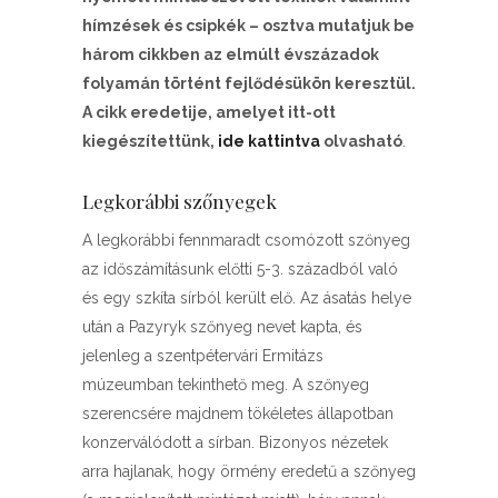
hímzések és csipkék – osztva mutatjuk be
három cikkben az elmúlt évszázadok
folyamán történt fejlődésükön keresztül.
A cikk eredetije, amelyet itt-ott
kiegészítettünk,
ide kattintva
olvasható
.
Legkorábbi szőnyegek
A legkorábbi fennmaradt csomózott szőnyeg
az időszámításunk előtti 5-3. századból való
és egy szkíta sírból került elő. Az ásatás helye
után a Pazyryk szőnyeg nevet kapta, és
jelenleg a szentpétervári Ermitázs
múzeumban tekinthető meg. A szőnyeg
szerencsére majdnem tökéletes állapotban
konzerválódott a sírban. Bizonyos nézetek
arra hajlanak, hogy örmény eredetű a szőnyeg