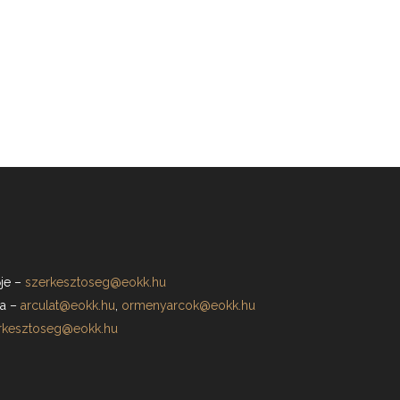
je
–
szerkesztoseg@eokk.hu
a
–
arculat@eokk.hu
,
ormenyarcok@eokk.hu
rkesztoseg@eokk.hu