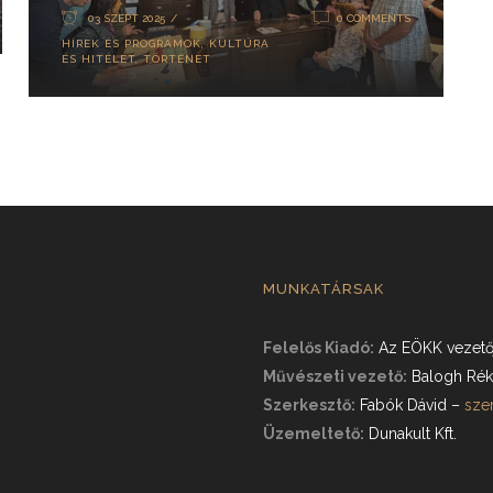
03 SZEPT 2025
0 COMMENTS
HÍREK ÉS PROGRAMOK
,
KULTÚRA
ÉS HITÉLET
,
TÖRTÉNET
MUNKATÁRSAK
Felelős Kiadó:
Az EÖKK vezető
Művészeti vezető:
Balogh Rék
Szerkesztő:
Fabók Dávid
–
sze
Üzemeltető:
Dunakult Kft.