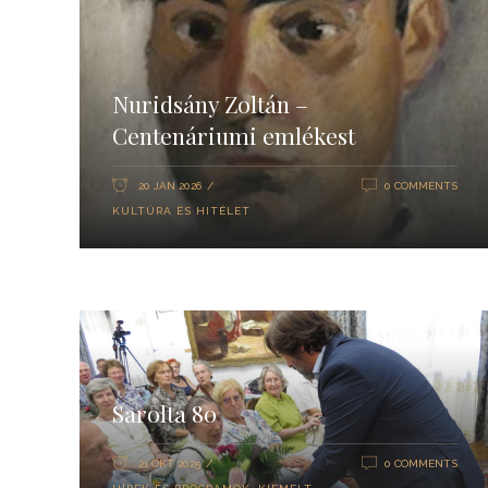
Nuridsány Zoltán –
Centenáriumi emlékest
20 JAN 2026
0 COMMENTS
KULTÚRA ÉS HITÉLET
Sarolta 80
21 OKT 2025
0 COMMENTS