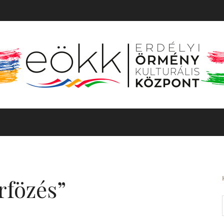
TÖRTÉNET
MOZGÓKÉP
KIÁLLÍTÁS
BARANGOLÓ
rfözés”