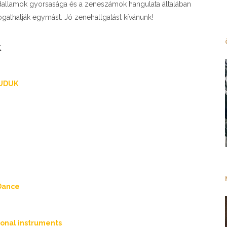
 dallamok gyorsasága és a zeneszámok hangulata általában
gathatják egymást. Jó zenehallgatást kívánunk!
k
DUDUK
 Dance
ional instruments