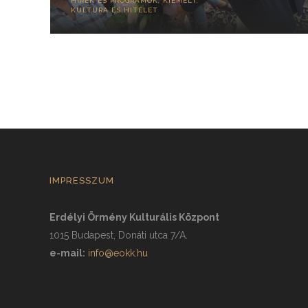
HÍREK ÉS PROGRAMOK
,
KIEMELT
,
KULTÚRA ÉS HITÉLET
IMPRESSZUM
Erdélyi Örmény Kulturális Központ
1015 Budapest, Donáti utca 7/A.
e-mail:
info@eokk.hu