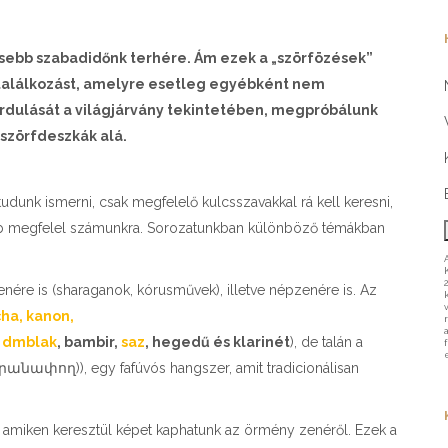
sebb szabadidőnk terhére. Ám ezek a „szörfözések”
 találkozást, amelyre esetleg egyébként nem
fordulását a világjárvány tekintetében, megpróbálunk
szörfdeszkák alá.
dunk ismerni, csak megfelelő kulcsszavakkal rá kell keresni,
nkább megfelel számunkra. Sorozatunkban különböző témákban
nére is (sharaganok, kórusművek), illetve népzenére is. Az
ha
,
kanon
,
,
dmblak
, bambir,
saz
, hegedű és klarinét
), de talán a
րանափող)), egy fafúvós hangszer, amit tradicionálisan
t, amiken keresztül képet kaphatunk az örmény zenéről. Ezek a