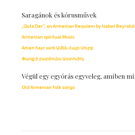
Saragánok és kórusművek
„Quta Der”, an Armenian Requiem by Isabel Beyrak
Armenian spiritual Music
Amen hayr surb Ամեն Հայր Սուրբ
Փառք ի բարձունս Աստուծոյ
Végül egy egyórás egyveleg, amiben mi
Old Armenian folk songs