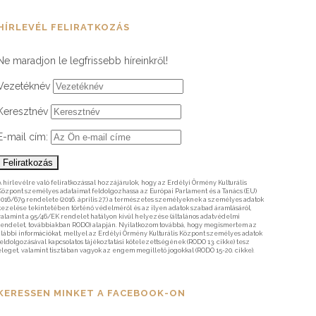
HÍRLEVÉL FELIRATKOZÁS
Ne maradjon le legfrissebb híreinkről!
Vezetéknév
Keresztnév
E-mail cím:
A hírlevélre való feliratkozással hozzájárulok, hogy az Erdélyi Örmény Kulturális
Központ személyes adataimat feldolgozhassa az Európai Parlament és a Tanács (EU)
2016/679 rendelete (2016. április 27.) a természetes személyeknek a személyes adatok
kezelése tekintetében történő védelméről és az ilyen adatok szabad áramlásáról,
valamint a 95/46/EK rendelet hatályon kívül helyezése (általános adatvédelmi
rendelet, továbbiakban RODO) alapján. Nyilatkozom továbbá, hogy megismertem az
alábbi információkat, mellyel az Erdélyi Örmény Kulturális Központ személyes adatok
feldolgozásával kapcsolatos tájékoztatási kötelezettségének (RODO 13. cikke) tesz
eleget, valamint tisztában vagyok az engem megillető jogokkal (RODO 15-20. cikke).
KERESSEN MINKET A FACEBOOK-ON