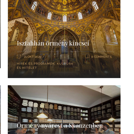
Iszfahhán örmény kincsei
21 OKT 2025
0 COMMENTS
HÍREK ÉS PROGRAMOK
,
KULTÚRA
ÉS HITÉLET
Örmény nyárest a Skanzenben