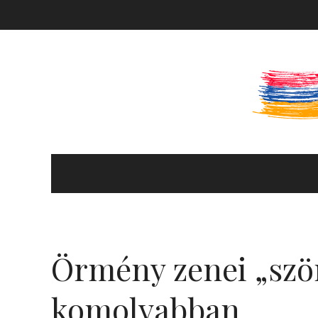
KULTÚRA ÉS HITÉLET
HÍREK ÉS PROGRAMOK
Örmény zenei „szö
KÖNYVTÁR
komolyabban