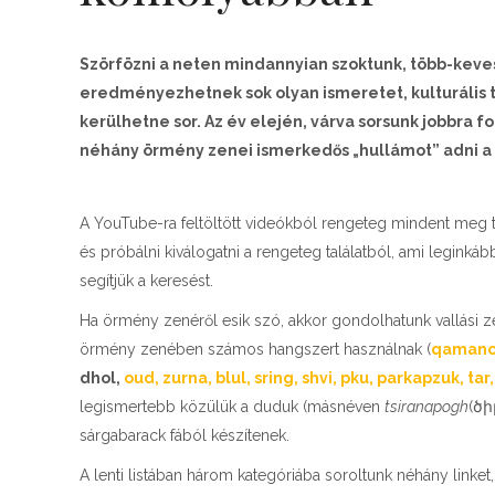
Szörfözni a neten mindannyian szoktunk, több-keve
eredményezhetnek sok olyan ismeretet, kulturális
kerülhetne sor. Az év elején, várva sorsunk jobbra 
néhány örmény zenei ismerkedős „hullámot” adni a 
A YouTube-ra feltöltött videókból rengeteg mindent meg tu
és próbálni kiválogatni a rengeteg találatból, ami legi
segítjük a keresést.
Ha örmény zenéről esik szó, akkor gondolhatunk vallási ze
örmény zenében számos hangszert használnak (
qamanc
dhol,
oud
,
zurna
,
blul
,
sring
,
shvi
,
pku
,
parkapzuk
,
tar
legismertebb közülük a duduk (másnéven
tsiranapogh
(ծի
sárgabarack fából készítenek.
A lenti listában három kategóriába soroltunk néhány linke