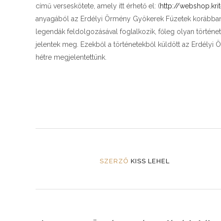
című verseskötete, amely itt érhető el: (
http://webshop.kr
anyagából az Erdélyi Örmény Gyökerek Füzetek korábba
legendák feldolgozásával foglalkozik, főleg olyan törté
jelentek meg. Ezekből a történetekből küldött az Erdélyi
hétre megjelentettünk.
SZERZŐ
KISS LEHEL