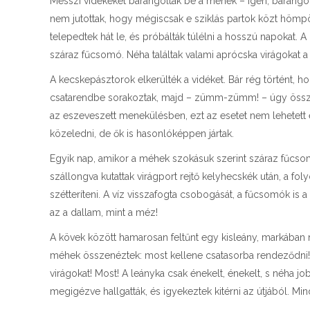
Messzi vidékeket barangoltak be a méhek – igen, barangol
nem jutottak, hogy mégiscsak e sziklás partok közt hömpöl
telepedtek hát le, és próbálták túlélni a hosszú napokat. 
száraz fűcsomó. Néha találtak valami aprócska virágokat a 
A kecskepásztorok elkerülték a vidéket. Bár rég történt, h
csatarendbe sorakoztak, majd – zümm-zümm! – úgy összes
az eszeveszett menekülésben, ezt az esetet nem lehetett 
közeledni, de ők is hasonlóképpen jártak.
Egyik nap, amikor a méhek szokásuk szerint száraz fűcso
szállongva kutattak virágport rejtő kelyhecskék után, a fo
szétteríteni. A víz visszafogta csobogását, a fűcsomók is
az a dallam, mint a méz!
A kövek között hamarosan feltűnt egy kisleány, markában 
méhek összenéztek: most kellene csatasorba rendeződni! 
virágokat! Most! A leányka csak énekelt, énekelt, s néha 
megigézve hallgatták, és igyekeztek kitérni az útjából. Mi