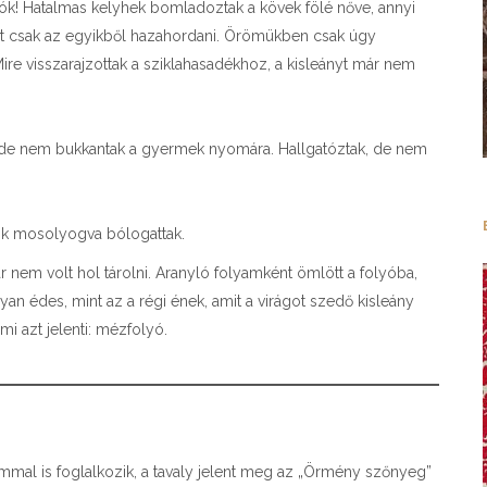
dítók! Hatalmas kelyhek bomladoztak a kövek fölé nőve, annyi
et csak az egyikből hazahordani. Örömükben csak úgy
e visszarajzottak a sziklahasadékhoz, a kisleányt már nem
is, de nem bukkantak a gyermek nyomára. Hallgatóztak, de nem
ágok mosolyogva bólogattak.
nem volt hol tárolni. Aranyló folyamként ömlött a folyóba,
lyan édes, mint az a régi ének, amit a virágot szedő kisleány
i azt jelenti: mézfolyó.
mal is foglalkozik, a tavaly jelent meg az „Örmény szőnyeg”