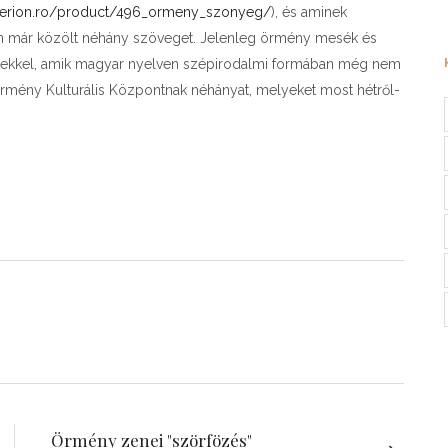
iterion.ro/product/496_ormeny_szonyeg/
), és aminek
n már közölt néhány szöveget. Jelenleg örmény mesék és
netekkel, amik magyar nyelven szépirodalmi formában még nem
 Örmény Kulturális Központnak néhányat, melyeket most hétről-
Örmény zenei "szörfözés"