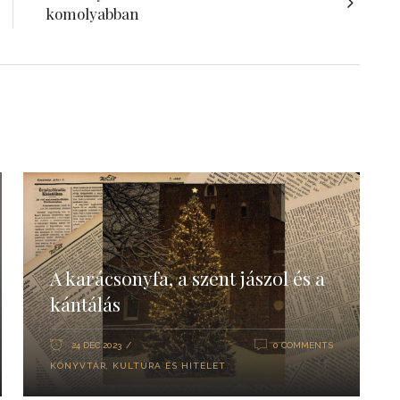
komolyabban
A karácsonyfa, a szent jászol és a
kántálás
24 DEC 2023
0 COMMENTS
KÖNYVTÁR
,
KULTÚRA ÉS HITÉLET