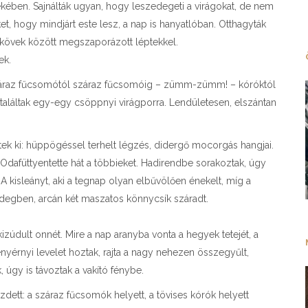
kében. Sajnálták ugyan, hogy leszedegeti a virágokat, de nem
t, hogy mindjárt este lesz, a nap is hanyatlóban. Otthagyták
a kövek között megszaporázott léptekkel.
ek.
 száraz fűcsomótól száraz fűcsomóig – zümm-zümm! – kóróktól
találtak egy-egy csöppnyi virágporra. Lendületesen, elszántan
ek ki: hüppögéssel terhelt légzés, didergő mocorgás hangjai.
 Odafüttyentette hát a többieket. Hadirendbe sorakoztak, úgy
 A kisleányt, aki a tegnap olyan elbűvölően énekelt, míg a
 hidegben, arcán két maszatos könnycsík száradt.
zúdult onnét. Mire a nap aranyba vonta a hegyek tetejét, a
yérnyi levelet hoztak, rajta a nagy nehezen összegyűlt,
 úgy is távoztak a vakító fénybe.
dett: a száraz fűcsomók helyett, a tövises kórók helyett