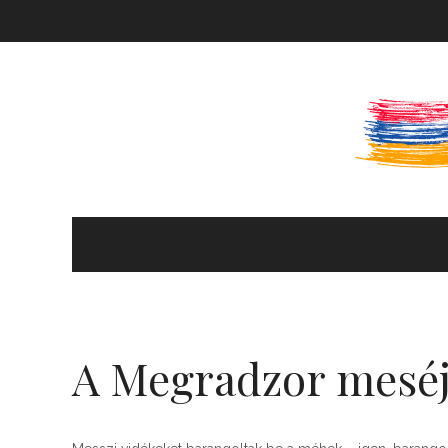
KULTÚRA ÉS HITÉLET
HÍREK ÉS PROGRAMOK
A Megradzor mesé
KÖNYVTÁR