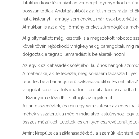
Titokban követték a hívatlan vendéget, gyönyörködtek éne
bosszankodtak. Andalgásukból az a felismerés rázta fel őke
hát a kisleányt – amúgy sem énekelt már, csak botorkált 
Álmukban is azt a régi, örmény éneket zümmögték a méh
Alig pitymallott még, kezdték is a megszokott robotot:
kövek tövén rejtőzködő virágkelyhekig barangoltak, míg rá
dolgoztak, a tegnapi lemaradást is be akarták hozni.
Az egyik sziklahasadék sötétjéből különös hangok szűrődt
A méhecske, aki felfedezte, még sohasem tapasztalt ilyet.
repültek be a barlangszerű sziklahasadékba. És mit láttak?
virágokat kereste a folyóparton. Térdeit átkarolva aludt a
– Bizonyára eltévedt! – suttogta az egyik méh.
Aztán összenéztek, és mintegy varázsütésre az egész raj ki
méhek visszatértek a még mindig alvó kisleányhoz. Egy ten
összes mézükkel. Letették, és amilyen észrevétlenül jöttek,
Amint kirepültek a sziklahasadékból, a szemük káprázni kez