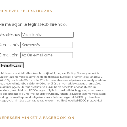
HÍRLEVÉL FELIRATKOZÁS
Ne maradjon le legfrissebb híreinkről!
Vezetéknév
Keresztnév
E-mail cím:
A hírlevélre való feliratkozással hozzájárulok, hogy az Erdélyi Örmény Kulturális
Központ személyes adataimat feldolgozhassa az Európai Parlament és a Tanács (EU)
2016/679 rendelete (2016. április 27.) a természetes személyeknek a személyes adatok
kezelése tekintetében történő védelméről és az ilyen adatok szabad áramlásáról,
valamint a 95/46/EK rendelet hatályon kívül helyezése (általános adatvédelmi
rendelet, továbbiakban RODO) alapján. Nyilatkozom továbbá, hogy megismertem az
alábbi információkat, mellyel az Erdélyi Örmény Kulturális Központ személyes adatok
feldolgozásával kapcsolatos tájékoztatási kötelezettségének (RODO 13. cikke) tesz
eleget, valamint tisztában vagyok az engem megillető jogokkal (RODO 15-20. cikke).
KERESSEN MINKET A FACEBOOK-ON