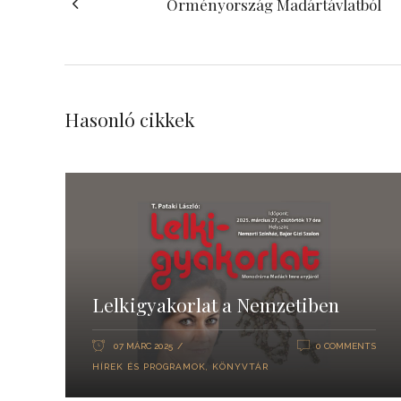
Örményország Madártávlatból
Hasonló cikkek
Lelkigyakorlat a Nemzetiben
07 MÁRC 2025
0 COMMENTS
HÍREK ÉS PROGRAMOK
,
KÖNYVTÁR