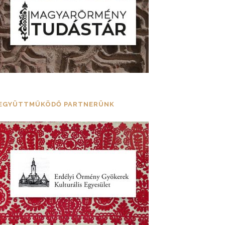
EGYÜTTMŰKÖDŐ PARTNERÜNK