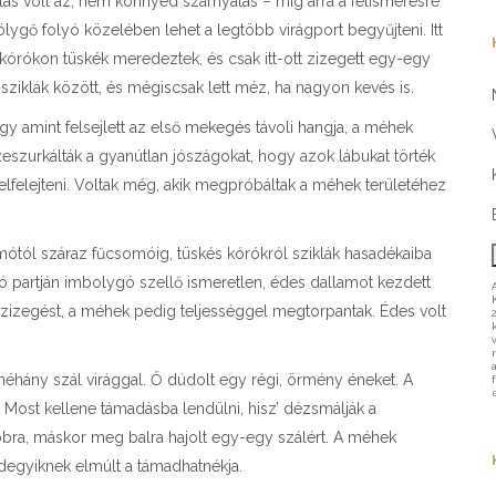
ás volt az, nem könnyed szárnyalás – míg arra a felismerésre
ygő folyó közelében lehet a legtöbb virágport begyűjteni. Itt
A kórókon tüskék meredeztek, és csak itt-ott zizegett egy-egy
sziklák között, és mégiscsak lett méz, ha nagyon kevés is.
ogy amint felsejlett az első mekegés távoli hangja, a méhek
zurkálták a gyanútlan jószágokat, hogy azok lábukat törték
elfelejteni. Voltak még, akik megpróbáltak a méhek területéhez
mótól száraz fűcsomóig, tüskés kórókról sziklák hasadékaiba
lyó partján imbolygó szellő ismeretlen, édes dallamot kezdett
 a zizegést, a méhek pedig teljességgel megtorpantak. Édes volt
néhány szál virággal. Ő dúdolt egy régi, örmény éneket. A
Most kellene támadásba lendülni, hisz’ dézsmálják a
jobbra, máskor meg balra hajolt egy-egy szálért. A méhek
ndegyiknek elmúlt a támadhatnékja.