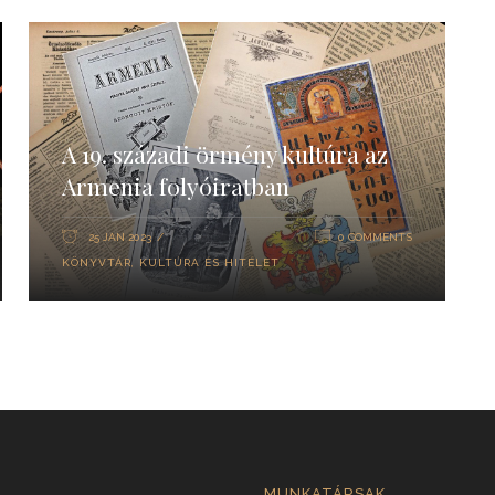
A 19. századi örmény kultúra az
Armenia folyóiratban
25 JAN 2023
0 COMMENTS
KÖNYVTÁR
,
KULTÚRA ÉS HITÉLET
MUNKATÁRSAK