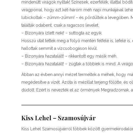
mindenütt virágok nyíltak! Színesek, ezerfélék, illattal bó
virágporral, hogy azt két-három méh napi munkájával leh
lubickoltak – zümm-zümm! – és pördültek a levegőben. Mir
találták odabent, csak a ragacsos levelet.
– Bizonyára ízlett neki! – suttogta az egyik.
Hosszú utat tettek meg a folyó mentén felfelé is, lefelé 
hallottak semmit a vízcsobogáson kívül.
– Bizonyára hazatalált! – rikkantott egy másik méh.
– Bizonyára hazatalált! – zúgtak a többiek is mind. A vir
Abban az évben annyi mézet termeltek a méhek, hogy már 
megédesítve a vizét. Azóta is mézillat terjeng fölötte, és o
dúdolt. Ezért is nevezték el az örmények Megradzornak, am
Kiss Lehel – Szamosújvár
Kiss Lehel Szamosújvárról többek között gyermekirodalom