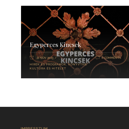
Egyperces Kincsek
21 NOV 2023
0 COMMENTS
HÍREK ÉS PROGRAMOK
,
KÖNYVTÁR
,
KULTÚRA ÉS HITÉLET
IMPRESSZUM