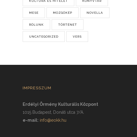
KULTÚRA ÉS HITÉLET
KÖNYVTÁR
MESE
MOZGÓKÉP
NOVELLA
RÓLUNK
TÖRTÉNET
UNCATEGORIZED
VERS
IMPRESSZUM
Erdélyi Örmény Kulturális Központ
1015 Budapest, Donáti utca 7/A.
e-mail:
info@eokk.hu