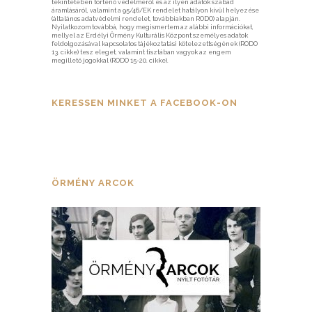
tekintetében történő védelméről és az ilyen adatok szabad
áramlásáról, valamint a 95/46/EK rendelet hatályon kívül helyezése
(általános adatvédelmi rendelet, továbbiakban RODO) alapján.
Nyilatkozom továbbá, hogy megismertem az alábbi információkat,
mellyel az Erdélyi Örmény Kulturális Központ személyes adatok
feldolgozásával kapcsolatos tájékoztatási kötelezettségének (RODO
13. cikke) tesz eleget, valamint tisztában vagyok az engem
megillető jogokkal (RODO 15-20. cikke).
KERESSEN MINKET A FACEBOOK-ON
ÖRMÉNY ARCOK