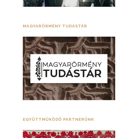
MAGYARÖRMÉNY TUDÁSTÁR
EGYÜTTMŰKÖDŐ PARTNERÜNK