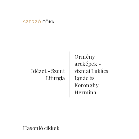
SZERZŐ
EÖKK
Örmény
arcképek -
Idézet - Szent
vizmai Lukács
Liturgia
Ignác és
Koronghy
Hermina
Hasonló cikkek