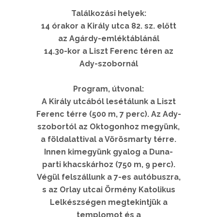
Találkozási helyek:
14 órakor a Király utca 82. sz. előtt
az Agárdy-emléktáblánál
14.30-kor a Liszt Ferenc téren az
Ady-szobornál
Program, útvonal:
A Király utcából lesétálunk a Liszt
Ferenc térre (500 m, 7 perc). Az Ady-
szobortól az Oktogonhoz megyünk,
a földalattival a Vörösmarty térre.
Innen kimegyünk gyalog a Duna-
parti khacskárhoz (750 m, 9 perc).
Végül felszállunk a 7-es autóbuszra,
s az Orlay utcai Örmény Katolikus
Lelkészségen megtekintjük a
templomot és a