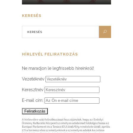
KERESÉS
HÍRLEVÉL FELIRATKOZÁS
Ne maradjon le legfrissebb híreinkről!
Vezetéknév
Keresztnév
E-mail cím:
A hírlevélre való feliratkozással hozzájárulok, hogy az Erdélyi
Örmény Kulturális Központ személyes adataimat feldolgozhassa az
Európai Parlament és a Tanács (EU) 2016/679 rendelete (2016. április
27.) a természetes személyeknek a személyes adatok kezelése