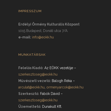
IMPRESSZUM
Erdélyi Örmény Kulturális Központ
1015 Budapest, Donáti utca 7/A.
e-mail:
info@eokk.hu
MUNKATÁRSAK
Felelős Kiadó:
Az EÖKK vezetője
–
szerkesztoseg@eokk.hu
Művészeti vezető:
Balogh Réka
–
arculat@eokk.hu
,
ormenyarcok@eokk.hu
Szerkesztő:
Fabók Dávid
–
szerkesztoseg@eokk.hu
Üzemeltető:
Dunakult Kft.