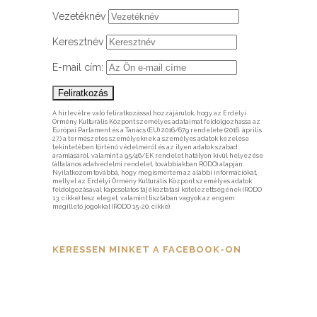
Vezetéknév
Keresztnév
E-mail cím:
A hírlevélre való feliratkozással hozzájárulok, hogy az Erdélyi
Örmény Kulturális Központ személyes adataimat feldolgozhassa az
Európai Parlament és a Tanács (EU) 2016/679 rendelete (2016. április
27.) a természetes személyeknek a személyes adatok kezelése
tekintetében történő védelméről és az ilyen adatok szabad
áramlásáról, valamint a 95/46/EK rendelet hatályon kívül helyezése
(általános adatvédelmi rendelet, továbbiakban RODO) alapján.
Nyilatkozom továbbá, hogy megismertem az alábbi információkat,
mellyel az Erdélyi Örmény Kulturális Központ személyes adatok
feldolgozásával kapcsolatos tájékoztatási kötelezettségének (RODO
13. cikke) tesz eleget, valamint tisztában vagyok az engem
megillető jogokkal (RODO 15-20. cikke).
KERESSEN MINKET A FACEBOOK-ON