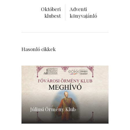
Októberi
Adventi
klubest
könyvajánló
Hasonló cikkek
Júliusi Örmény Klub