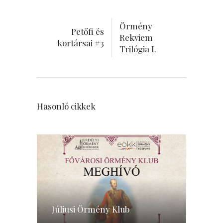
Örmény
Petőfi és
Rekviem
kortársai #3
Trilógia I.
Hasonló cikkek
Júliusi Örmény Klub