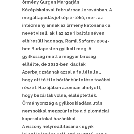
örmény Gurgen Margarján
Középiskolával februárban Jerevánban. A
megállapodás jelkép értékű, mert az
intézmény annak az örmény katonának a
nevét viseli, akit az azeri baltás néven
elhíresült hadnagy, Ramil Safarov 2004-
ben Budapesten gyilkolt meg. A
gyilkosság miatt a magyar bíróság
elítélte, de 2012-ben kiadták
Azerbajdzsánnak azzal a feltétellel,
hogy ott tölti le börtönbüntetése további
részét. Hazájában azonban ahelyett,
hogy bezárták volna, előléptették.
Örményország a gyilkos kiadása után
nem sokkal megszüntette a diplomáciai
kapcsolatokat hazánkkal.
A viszony helyreállításának egyik