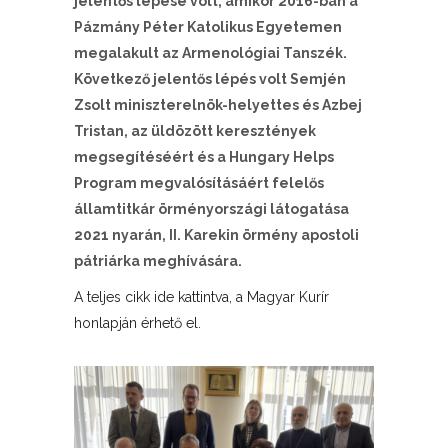
jelentős lépése volt, amikor 2016-ban a
Pázmány Péter Katolikus Egyetemen
megalakult az Armenológiai Tanszék.
Következő jelentős lépés volt Semjén
Zsolt miniszterelnök-helyettes és Azbej
Tristan, az üldözött keresztények
megsegítéséért és a Hungary Helps
Program megvalósításáért felelős
államtitkár örményországi látogatása
2021 nyarán, II. Karekin örmény apostoli
pátriárka meghívására.
A teljes cikk ide kattintva, a Magyar Kurír
honlapján érhető el.