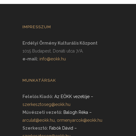
IMPRESSZUM
Erdélyi Örmény Kulturális Központ
1015 Budapest, Donáti utca 7/A.
e-mail:
info@eokk.hu
MUNKATÁRSAK
Felelős Kiadó:
Az EÖKK vezetője
–
szerkesztoseg@eokk.hu
Művészeti vezető:
Balogh Réka
–
arculat@eokk.hu
,
ormenyarcok@eokk.hu
Szerkesztő:
Fabók Dávid
–
szerkesztoseg@eokk.hu