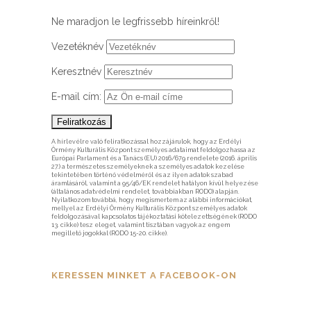
Ne maradjon le legfrissebb híreinkről!
Vezetéknév
Keresztnév
E-mail cím:
A hírlevélre való feliratkozással hozzájárulok, hogy az Erdélyi
Örmény Kulturális Központ személyes adataimat feldolgozhassa az
Európai Parlament és a Tanács (EU) 2016/679 rendelete (2016. április
27.) a természetes személyeknek a személyes adatok kezelése
tekintetében történő védelméről és az ilyen adatok szabad
áramlásáról, valamint a 95/46/EK rendelet hatályon kívül helyezése
(általános adatvédelmi rendelet, továbbiakban RODO) alapján.
Nyilatkozom továbbá, hogy megismertem az alábbi információkat,
mellyel az Erdélyi Örmény Kulturális Központ személyes adatok
feldolgozásával kapcsolatos tájékoztatási kötelezettségének (RODO
13. cikke) tesz eleget, valamint tisztában vagyok az engem
megillető jogokkal (RODO 15-20. cikke).
KERESSEN MINKET A FACEBOOK-ON