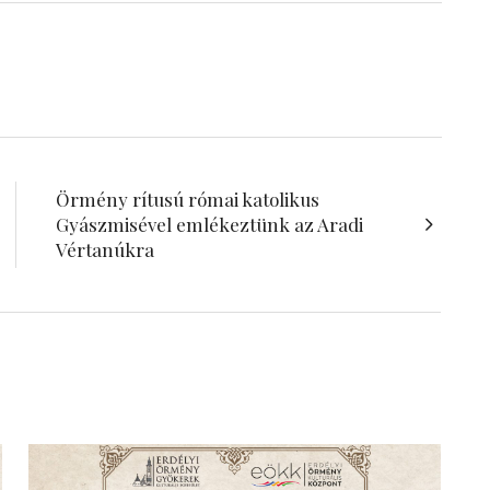
Örmény rítusú római katolikus
Gyászmisével emlékeztünk az Aradi
Vértanúkra