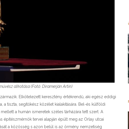
űvész alkotása (Fotó: Diramerján Artin)
zármazik. Elkötelezett keresztény értékrendű, aki egész eddigi
 tiszta, segítőkész közélet kialakítására. Bel-és külföldi
ellett a humán ismeretek széles tárházára tett szert. A
jas építészmérnök tervei alapján épült meg az Orlay utcai
sát a közösség s azon belül is az örmény nemzetiség