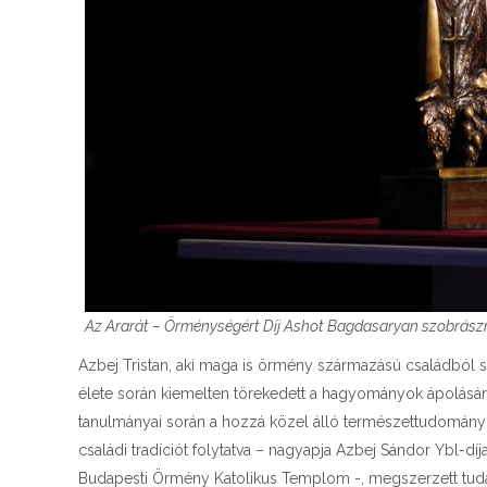
Az Ararát – Örménységért Díj Ashot Bagdasaryan szobrászm
Azbej Tristan, aki maga is örmény származású családból s
élete során kiemelten törekedett a hagyományok ápolására, a
tanulmányai során a hozzá közel álló természettudomány m
családi tradíciót folytatva – nagyapja Azbej Sándor Ybl-dí
Budapesti Örmény Katolikus Templom -, megszerzett tudá