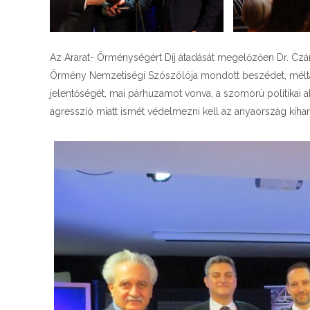
Az Ararat- Örménységért Díj átadását megelőzően Dr. Cz
Örmény Nemzetiségi Szószólója mondott beszédet, méltat
jelentőségét, mai párhuzamot vonva, a szomorú politikai ak
agresszió miatt ismét védelmezni kell az anyaország kiha