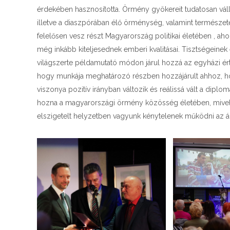
érdekében hasznosította. Örmény gyökereit tudatosan vál
illetve a diaszpórában élő örménység, valamint természet
felelősen vesz részt Magyarország politikai életében , ah
még inkább kiteljesednek emberi kvalitásai. Tisztségeinek
világszerte példamutató módon járul hozzá az egyházi ért
hogy munkája meghatározó részben hozzájárult ahhoz, 
viszonya pozitív irányban változik és reálissá vált a diplo
hozna a magyarországi örmény közösség életében, mivel
elszigetelt helyzetben vagyunk kénytelenek működni az 