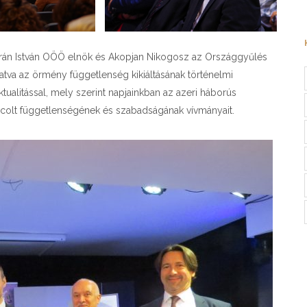
árán István OÖÖ elnök és Akopjan Nikogosz az Országgyűlés
va az örmény függetlenség kikiáltásának történelmi
tualitással, mely szerint napjainkban az azeri háborús
rcolt függetlenségének és szabadságának vívmányait.