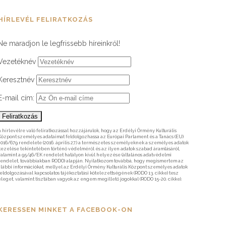
HÍRLEVÉL FELIRATKOZÁS
Ne maradjon le legfrissebb híreinkről!
Vezetéknév
Keresztnév
E-mail cím:
A hírlevélre való feliratkozással hozzájárulok, hogy az Erdélyi Örmény Kulturális
Központ személyes adataimat feldolgozhassa az Európai Parlament és a Tanács (EU)
2016/679 rendelete (2016. április 27.) a természetes személyeknek a személyes adatok
kezelése tekintetében történő védelméről és az ilyen adatok szabad áramlásáról,
valamint a 95/46/EK rendelet hatályon kívül helyezése (általános adatvédelmi
rendelet, továbbiakban RODO) alapján. Nyilatkozom továbbá, hogy megismertem az
alábbi információkat, mellyel az Erdélyi Örmény Kulturális Központ személyes adatok
feldolgozásával kapcsolatos tájékoztatási kötelezettségének (RODO 13. cikke) tesz
eleget, valamint tisztában vagyok az engem megillető jogokkal (RODO 15-20. cikke).
KERESSEN MINKET A FACEBOOK-ON