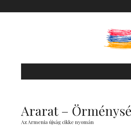
KULTÚRA ÉS HITÉLET
HÍREK ÉS PROGRAMOK
Ararat – Örménysé
KÖNYVTÁR
Az Armenia újság cikke nyomán