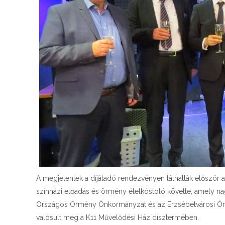
A megjelentek a díjátadó rendezvényen láthatták először a
színházi előadás és örmény ételkóstoló követte, amely na
Országos Örmény Önkormányzat és az Erzsébetvárosi Ö
valósult meg a K11 Művelődési Ház dísztermében.