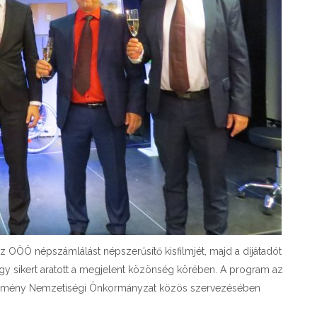
z OÖÖ népszámlálást népszerűsítő kisfilmjét, majd a díjátadót
gy sikert aratott a megjelent közönség körében. A program az
rmény Nemzetiségi Önkormányzat közös szervezésében