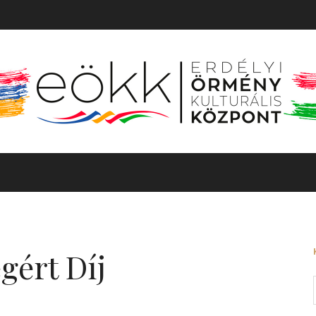
TÖRTÉNET
MOZGÓKÉP
KIÁLLÍTÁS
BARANGOLÓ
gért Díj