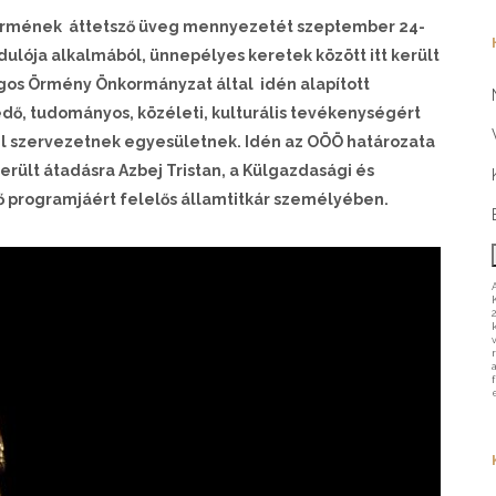
ytermének áttetsző üveg mennyezetét szeptember 24-
ulója alkalmából, ünnepélyes keretek között itt került
ágos Örmény Önkormányzat által idén alapított
ő, tudományos, közéleti, kulturális tevékenységért
vil szervezetnek egyesületnek. Idén az OÖÖ határozata
erült átadásra Azbej Tristan, a Külgazdasági és
 programjáért felelős államtitkár személyében.