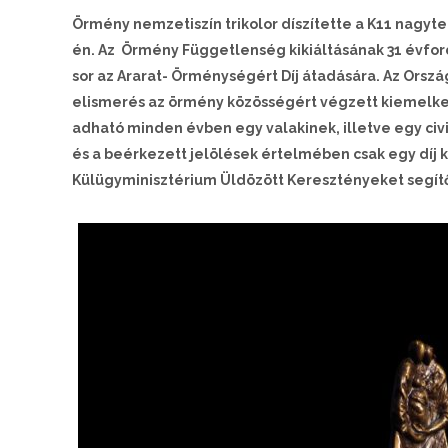
Örmény nemzetiszín trikolor díszítette a K11 nag
én. Az Örmény Függetlenség kikiáltásának 31 évford
sor az Ararat- Örménységért Díj átadására. Az Orsz
elismerés az örmény közösségért végzett kiemelked
adható minden évben egy valakinek, illetve egy ci
és a beérkezett jelölések értelmében csak egy díj k
Külügyminisztérium Üldözött Keresztényeket segítő