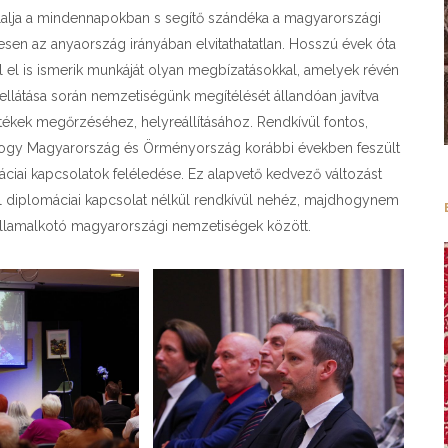
lalja a mindennapokban s segítő szándéka a magyarországi
esen az anyaország irányában elvitathatatlan. Hosszú évek óta
ol el is ismerik munkáját olyan megbízatásokkal, amelyek révén
 ellátása során nemzetiségünk megítélését állandóan javítva
ékek megőrzéséhez, helyreállításához. Rendkívül fontos,
hogy Magyarország és Örményország korábbi években feszült
máciai kapcsolatok feléledése. Ez alapvető kedvező változást
 diplomáciai kapcsolat nélkül rendkívül nehéz, majdhogynem
államalkotó magyarországi nemzetiségek között.