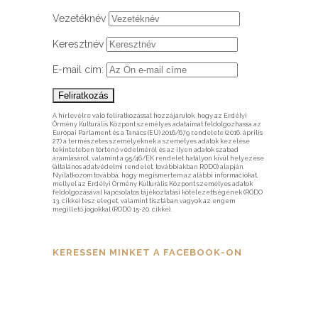
Vezetéknév
Keresztnév
E-mail cím:
A hírlevélre való feliratkozással hozzájárulok, hogy az Erdélyi
Örmény Kulturális Központ személyes adataimat feldolgozhassa az
Európai Parlament és a Tanács (EU) 2016/679 rendelete (2016. április
27.) a természetes személyeknek a személyes adatok kezelése
tekintetében történő védelméről és az ilyen adatok szabad
áramlásáról, valamint a 95/46/EK rendelet hatályon kívül helyezése
(általános adatvédelmi rendelet, továbbiakban RODO) alapján.
Nyilatkozom továbbá, hogy megismertem az alábbi információkat,
mellyel az Erdélyi Örmény Kulturális Központ személyes adatok
feldolgozásával kapcsolatos tájékoztatási kötelezettségének (RODO
13. cikke) tesz eleget, valamint tisztában vagyok az engem
megillető jogokkal (RODO 15-20. cikke).
KERESSEN MINKET A FACEBOOK-ON