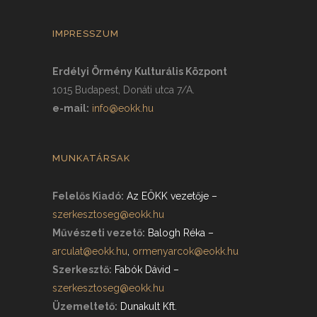
IMPRESSZUM
Erdélyi Örmény Kulturális Központ
1015 Budapest, Donáti utca 7/A.
e-mail:
info@eokk.hu
MUNKATÁRSAK
Felelős Kiadó:
Az EÖKK vezetője
–
szerkesztoseg@eokk.hu
Művészeti vezető:
Balogh Réka
–
arculat@eokk.hu
,
ormenyarcok@eokk.hu
Szerkesztő:
Fabók Dávid
–
szerkesztoseg@eokk.hu
Üzemeltető:
Dunakult Kft.