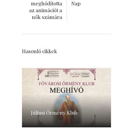
meghódította
Nap
az animációt a
nők számára
Hasonló cikkek
Júliusi Örmény Klub