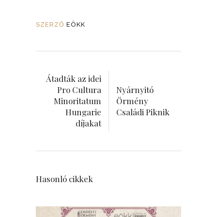
SZERZŐ
EÖKK
Átadták az idei
Pro Cultura
Nyárnyitó
Minoritatum
Örmény
Hungarie
Családi Piknik
díjakat
Hasonló cikkek