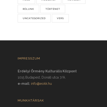
RÓLUNK
TÖRTÉNET
UNCATEGORIZED
VERS
IMPRESSZUM
Erdélyi Örmény Kulturális Központ
1015 Budapest, Donáti utca 7/A.
e-mail:
info@eokk.hu
MUNKATÁRSAK