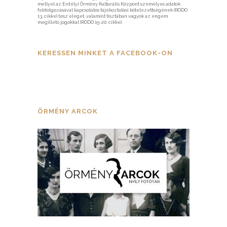
mellyel az Erdélyi Örmény Kulturális Központ személyes adatok
feldolgozásával kapcsolatos tájékoztatási kötelezettségének (RODO
13. cikke) tesz eleget, valamint tisztában vagyok az engem
megillető jogokkal (RODO 15-20. cikke).
KERESSEN MINKET A FACEBOOK-ON
ÖRMÉNY ARCOK