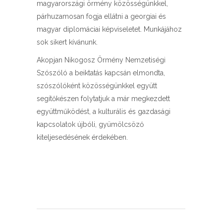
magyarországi örmény közösségünkkel,
párhuzamosan fogja ellátni a georgiai és
magyar diplomáciai képviseletet. Munkájához
sok sikert kívánunk.
Akopjan Nikogosz Örmény Nemzetiségi
Szószóló a beiktatás kapcsán elmondta,
szószólóként közösségünkkel együtt
segítőkészen folytatjuk a már megkezdett
együttműködést, a kulturális és gazdasági
kapcsolatok újbóli, gyümölcsöző
kiteljesedésének érdekében.