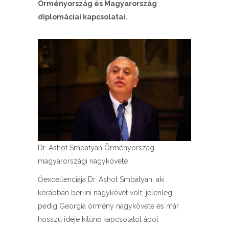
Örményország és Magyarország
diplomáciai kapcsolatai.
Dr. Ashot Smbatyan Örményország
magyarországi nagykövete
Őexcellenciája Dr. Ashot Smbatyan, aki
korábban berlini nagykövet volt, jelenleg
pedig Georgia örmény nagykövete és már
hosszú ideje kitűnő kapcsolatot ápol