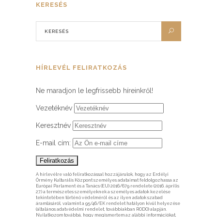
KERESÉS
HÍRLEVÉL FELIRATKOZÁS
Ne maradjon le legfrissebb híreinkről!
Vezetéknév
Keresztnév
E-mail cím:
A hírlevélre való feliratkozással hozzájárulok, hogy az Erdélyi
Örmény Kulturális Központ személyes adataimat feldolgozhassa az
Európai Parlament és a Tanács (EU) 2016/679 rendelete (2016. április
27.) a természetes személyeknek a személyes adatok kezelése
tekintetében történő védelméről és az ilyen adatok szabad
áramlásáról, valamint a 95/46/EK rendelet hatályon kívül helyezése
(általános adatvédelmi rendelet, továbbiakban RODO) alapján.
Nyilatkozom továbbá, hogy megismertem az alábbi információkat,