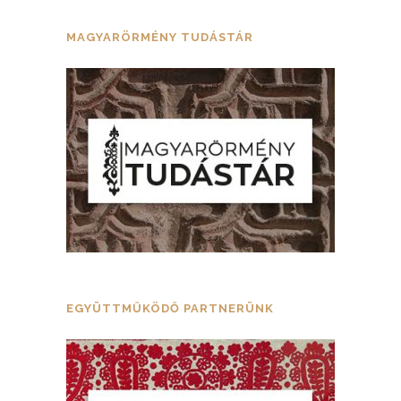
MAGYARÖRMÉNY TUDÁSTÁR
EGYÜTTMŰKÖDŐ PARTNERÜNK