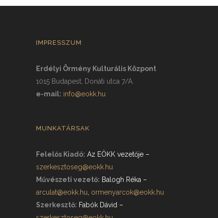
IMPRESSZUM
Erdélyi Örmény Kulturális Központ
1015 Budapest, Donáti utca 7/A.
e-mail:
info@eokk.hu
MUNKATÁRSAK
Felelős Kiadó:
Az EÖKK vezetője
–
szerkesztoseg@eokk.hu
Művészeti vezető:
Balogh Réka
–
arculat@eokk.hu
,
ormenyarcok@eokk.hu
Szerkesztő:
Fabók Dávid
–
szerkesztoseg@eokk.hu