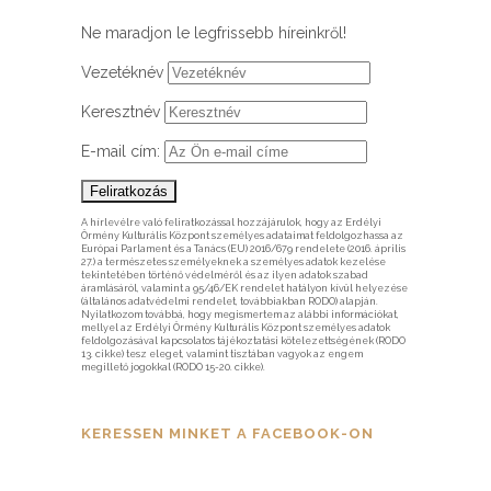
Ne maradjon le legfrissebb híreinkről!
Vezetéknév
Keresztnév
E-mail cím:
A hírlevélre való feliratkozással hozzájárulok, hogy az Erdélyi
Örmény Kulturális Központ személyes adataimat feldolgozhassa az
Európai Parlament és a Tanács (EU) 2016/679 rendelete (2016. április
27.) a természetes személyeknek a személyes adatok kezelése
tekintetében történő védelméről és az ilyen adatok szabad
áramlásáról, valamint a 95/46/EK rendelet hatályon kívül helyezése
(általános adatvédelmi rendelet, továbbiakban RODO) alapján.
Nyilatkozom továbbá, hogy megismertem az alábbi információkat,
mellyel az Erdélyi Örmény Kulturális Központ személyes adatok
feldolgozásával kapcsolatos tájékoztatási kötelezettségének (RODO
13. cikke) tesz eleget, valamint tisztában vagyok az engem
megillető jogokkal (RODO 15-20. cikke).
KERESSEN MINKET A FACEBOOK-ON