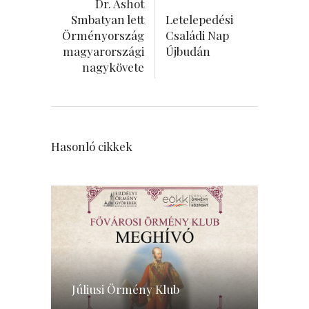
Dr. Ashot
Smbatyan lett
Letelepedési
Örményország
Családi Nap
magyarországi
Újbudán
nagykövete
Hasonló cikkek
Júliusi Örmény Klub