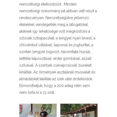
nemzetiségi ételkóstolót. Minden
nemzetiségi önkormányzat aktívan vett részt a
rendezvényen. Nemzetiségükre jellemző
ételekkel vendégelték meg a látogatókat,
akiknek így lehetősége volt megkóstolni a
szlovák sztrapacskát, a lengyel nyári levest, a
chlodnikot céklával, kaporral és joghurttal, a
szintén lengyel bigoszt, háromfajta hússal,
kétféle káposztával, erdei gombával, aszalt
szilvával. A szerbek csevapcsicsát, bureket
kínáltak. Az örmények asztalánál mussakát és
almástáskát találtak az ízek után érdeklődők.
Elmondhatjuk, hogy a 200 adag idén sem
nem bírta ki a 13 órát.