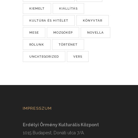
KIEMELT
KIÁLLÍTÁS
KULTÚRA ÉS HITÉLET
KÖNYVTÁR
MESE
MOZGÓKÉP
NOVELLA
RÓLUNK
TÖRTÉNET
UNCATEGORIZED
VERS
IMPRESSZUM
Erdélyi Örmény Kulturális Központ
1015 Budapest, Donáti utca 7/A.