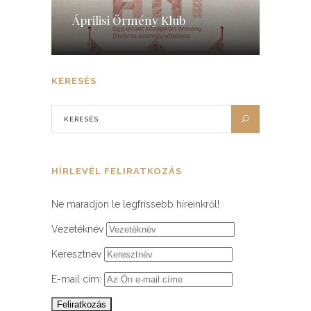
Áprilisi Örmény Klub
KERESÉS
HÍRLEVÉL FELIRATKOZÁS
Ne maradjon le legfrissebb híreinkről!
Vezetéknév
Keresztnév
E-mail cím: