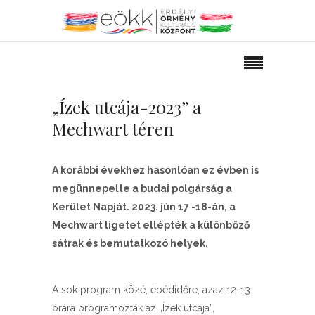
„Ízek utcája-2023” a
Mechwart téren
A korábbi évekhez hasonlóan ez évben is
megünnepelte a budai polgárság a
Kerület Napját. 2023. jún 17 -18-án, a
Mechwart ligetet ellépték a különböző
sátrak és bemutatkozó helyek.
A sok program közé, ebédidőre, azaz 12-13
órára programozták az „Ízek utcája”,