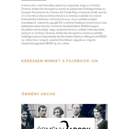
A hírlevélre való feliratkozással hozzájárulok, hogy az Erdélyi
Örmény Kulturális Központ személyes adataimat feldolgozhassa az
Európai Parlament és a Tanács (EU) 2016/679 rendelete (2016. április
27.) a természetes személyeknek a személyes adatok kezelése
tekintetében történő védelméről és az ilyen adatok szabad
áramlásáról, valamint a 95/46/EK rendelet hatályon kívül helyezése
(általános adatvédelmi rendelet, továbbiakban RODO) alapján.
Nyilatkozom továbbá, hogy megismertem az alábbi információkat,
mellyel az Erdélyi Örmény Kulturális Központ személyes adatok
feldolgozásával kapcsolatos tájékoztatási kötelezettségének (RODO
13. cikke) tesz eleget, valamint tisztában vagyok az engem
megillető jogokkal (RODO 15-20. cikke).
KERESSEN MINKET A FACEBOOK-ON
ÖRMÉNY ARCOK