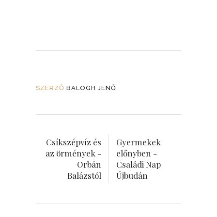
SZERZŐ
BALOGH JENŐ
Csíkszépvíz és
Gyermekek
az örmények -
előnyben -
Orbán
Családi Nap
Balázstól
Újbudán