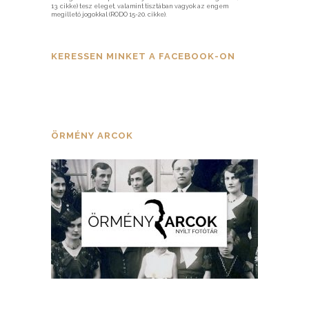
13. cikke) tesz eleget, valamint tisztában vagyok az engem
megillető jogokkal (RODO 15-20. cikke).
KERESSEN MINKET A FACEBOOK-ON
ÖRMÉNY ARCOK