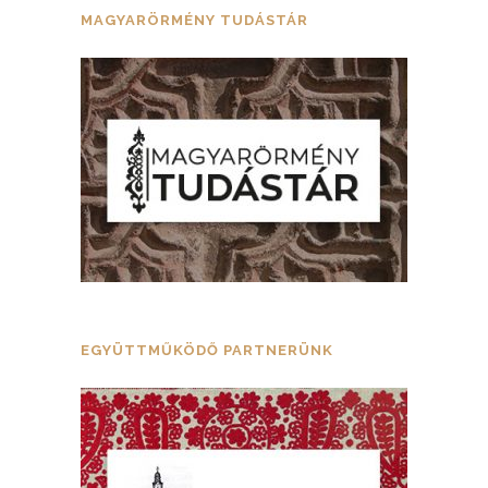
MAGYARÖRMÉNY TUDÁSTÁR
EGYÜTTMŰKÖDŐ PARTNERÜNK