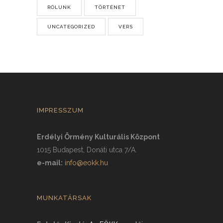
RÓLUNK
TÖRTÉNET
UNCATEGORIZED
VERS
IMPRESSZUM
Erdélyi Örmény Kulturális Központ
1015 Budapest, Donáti utca 7/A.
e-mail:
info@eokk.hu
MUNKATÁRSAK