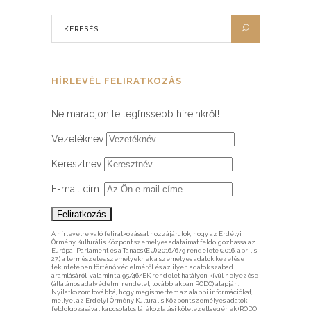
HÍRLEVÉL FELIRATKOZÁS
Ne maradjon le legfrissebb híreinkről!
Vezetéknév
Keresztnév
E-mail cím:
A hírlevélre való feliratkozással hozzájárulok, hogy az Erdélyi
Örmény Kulturális Központ személyes adataimat feldolgozhassa az
Európai Parlament és a Tanács (EU) 2016/679 rendelete (2016. április
27.) a természetes személyeknek a személyes adatok kezelése
tekintetében történő védelméről és az ilyen adatok szabad
áramlásáról, valamint a 95/46/EK rendelet hatályon kívül helyezése
(általános adatvédelmi rendelet, továbbiakban RODO) alapján.
Nyilatkozom továbbá, hogy megismertem az alábbi információkat,
mellyel az Erdélyi Örmény Kulturális Központ személyes adatok
feldolgozásával kapcsolatos tájékoztatási kötelezettségének (RODO