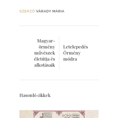
SZERZŐ
VÁRADY MÁRIA
Magyar-
örmény
Letelepedés
művészek
Örmény
életútja és
módra
alkotásaik
Hasonló cikkek