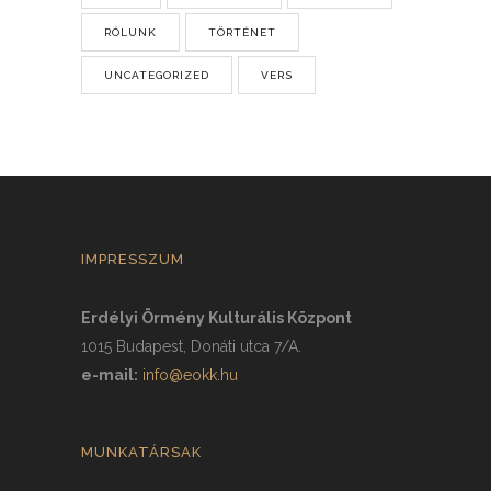
RÓLUNK
TÖRTÉNET
UNCATEGORIZED
VERS
IMPRESSZUM
Erdélyi Örmény Kulturális Központ
1015 Budapest, Donáti utca 7/A.
e-mail:
info@eokk.hu
MUNKATÁRSAK