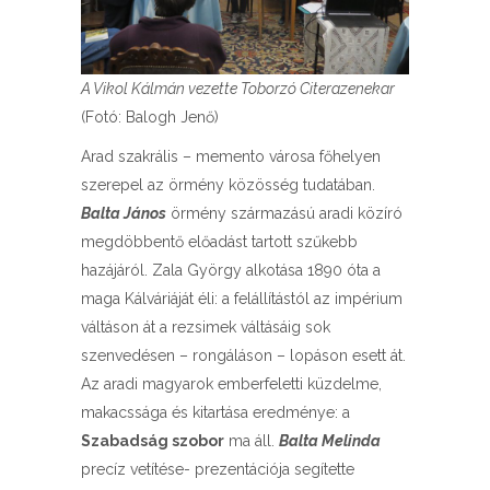
A Vikol Kálmán vezette Toborzó Citerazenekar
(Fotó: Balogh Jenő)
Arad szakrális – memento városa főhelyen
szerepel az örmény közösség tudatában.
Balta János
örmény származású aradi közíró
megdöbbentő előadást tartott szűkebb
hazájáról. Zala György alkotása 1890 óta a
maga Kálváriáját éli: a felállítástól az impérium
váltáson át a rezsimek váltásáig sok
szenvedésen – rongáláson – lopáson esett át.
Az aradi magyarok emberfeletti küzdelme,
makacssága és kitartása eredménye: a
Szabadság szobor
ma áll.
Balta Melinda
precíz vetítése- prezentációja segítette