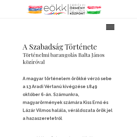
A Szabadság Története
Történelmi barangolás Balta János
közíróval
A magyar történelem örökké vérző sebe
a 13 Aradi Vértanú kivégzése 1849
október 6-án. Számunkra,
magyarörmények számára Kiss Ernő és
Lázár Vilmos halála, véráldozata örök jel
a hazaszeretetről
.