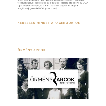
mellyel az Erdélyi Örmény Kulturális Központ személyes adatok
feldolgozásával kapcsolatos tájékoztatási kötelezettségének (RODO
13. cikke) tesz eleget, valamint tisztában vagyok az engem
megillető jogokkal (RODO 15-20. cikke).
KERESSEN MINKET A FACEBOOK-ON
ÖRMÉNY ARCOK