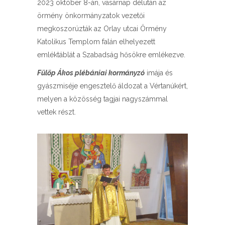
2023 október 8-án, vasárnap délután az
örmény önkormányzatok vezetői
megkoszorúzták az Orlay utcai Örmény
Katolikus Templom falán elhelyezett
emléktáblát a Szabadság hősökre emlékezve.
Fülöp Ákos plébániai kormányzó
imája és
gyászmiséje engesztelő áldozat a Vértanúkért,
melyen a közösség tagjai nagyszámmal
vettek részt.