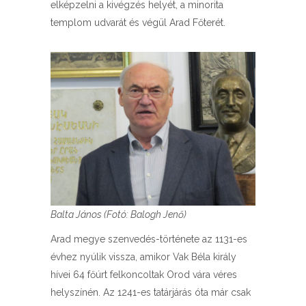
elképzelni a kivégzés helyét, a minorita
templom udvarát és végül Arad Főterét.
Balta János (Fotó: Balogh Jenő)
Arad megye szenvedés-története az 1131-es
évhez nyúlik vissza, amikor Vak Béla király
hívei 64 főúrt felkoncoltak Orod vára véres
helyszínén. Az 1241-es tatárjárás óta már csak