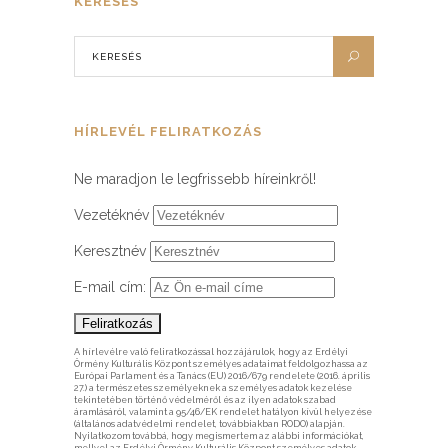
KERESÉS
HÍRLEVÉL FELIRATKOZÁS
Ne maradjon le legfrissebb híreinkről!
Vezetéknév
Keresztnév
E-mail cím:
A hírlevélre való feliratkozással hozzájárulok, hogy az Erdélyi
Örmény Kulturális Központ személyes adataimat feldolgozhassa az
Európai Parlament és a Tanács (EU) 2016/679 rendelete (2016. április
27.) a természetes személyeknek a személyes adatok kezelése
tekintetében történő védelméről és az ilyen adatok szabad
áramlásáról, valamint a 95/46/EK rendelet hatályon kívül helyezése
(általános adatvédelmi rendelet, továbbiakban RODO) alapján.
Nyilatkozom továbbá, hogy megismertem az alábbi információkat,