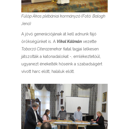
Fülöp Ákos plébániai kormányzó (Fotó: Balogh
Jenő)
A jövő generációjának át kell adnunk fájó
örökségünket is. A
Vikol Kálmán
vezette
Toborzó Citerazenekar
fiatal tagjai lelkesen
játszották a katonadalokat -, emlékeztetőül,
ugyanezt énekelték hőseink a szabadságért
vívott harc előtt, haláluk előtt.