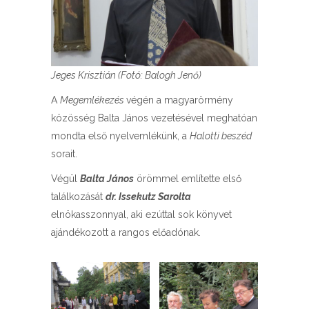
Jeges Krisztián (Fotó: Balogh Jenő)
A
Megemlékezés
végén a magyarörmény
közösség Balta János vezetésével meghatóan
mondta első nyelvemlékünk, a
Halotti beszéd
sorait.
Végül
Balta János
örömmel említette első
találkozását
dr. Issekutz Sarolta
elnökasszonnyal, aki ezúttal sok könyvet
ajándékozott a rangos előadónak.