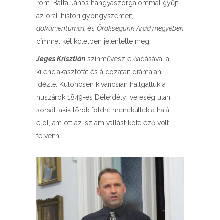
rom. Balta János hangyaszorgalommal gyűjti
az oral-histori gyöngyszemeit
,
dokumentumait
és
Örökségünk Arad megyében
címmel két kötetben jelentette meg.
Jeges Krisztián
színművész előadásával a
kilenc akasztófát és áldozatait drámaian
idézte. Különösen kíváncsian hallgattuk a
huszárok 1849-es Délerdélyi vereség utáni
sorsát, akik török földre menekültek a halál
elöl, ám ott az iszlám vallást kötelező volt
felvenni.