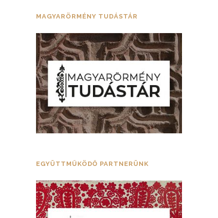
MAGYARÖRMÉNY TUDÁSTÁR
EGYÜTTMŰKÖDŐ PARTNERÜNK