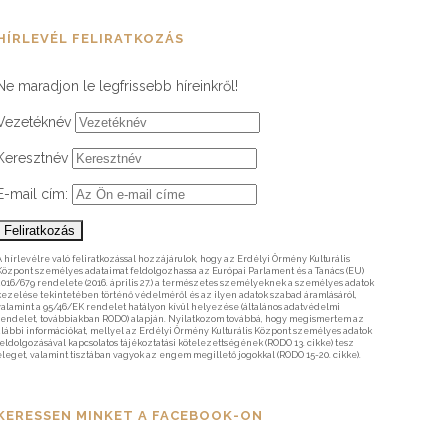
HÍRLEVÉL FELIRATKOZÁS
Ne maradjon le legfrissebb híreinkről!
Vezetéknév
Keresztnév
E-mail cím:
A hírlevélre való feliratkozással hozzájárulok, hogy az Erdélyi Örmény Kulturális
Központ személyes adataimat feldolgozhassa az Európai Parlament és a Tanács (EU)
2016/679 rendelete (2016. április 27.) a természetes személyeknek a személyes adatok
kezelése tekintetében történő védelméről és az ilyen adatok szabad áramlásáról,
valamint a 95/46/EK rendelet hatályon kívül helyezése (általános adatvédelmi
rendelet, továbbiakban RODO) alapján. Nyilatkozom továbbá, hogy megismertem az
alábbi információkat, mellyel az Erdélyi Örmény Kulturális Központ személyes adatok
feldolgozásával kapcsolatos tájékoztatási kötelezettségének (RODO 13. cikke) tesz
eleget, valamint tisztában vagyok az engem megillető jogokkal (RODO 15-20. cikke).
KERESSEN MINKET A FACEBOOK-ON