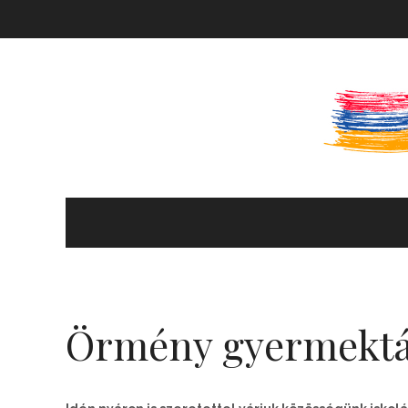
KULTÚRA ÉS HITÉLET
HÍREK ÉS PROGRAMOK
Örmény gyermektá
KÖNYVTÁR