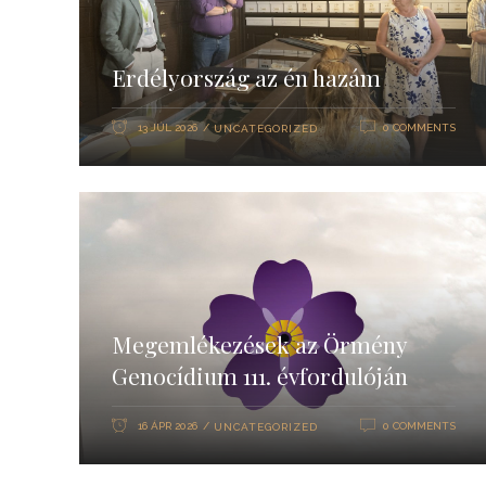
Erdélyország az én hazám
13 JÚL 2026
0 COMMENTS
UNCATEGORIZED
Megemlékezések az Örmény
Genocídium 111. évfordulóján
16 ÁPR 2026
0 COMMENTS
UNCATEGORIZED