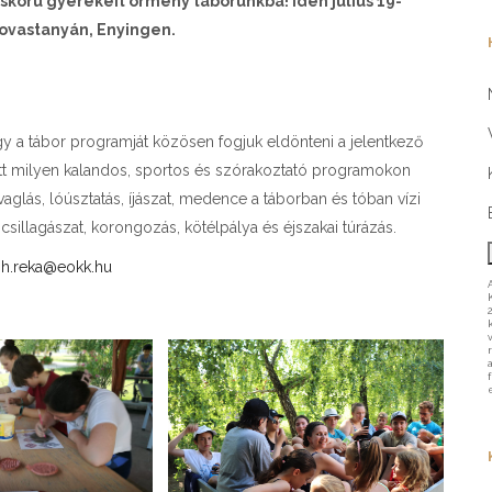
áskorú gyerekeit örmény táborunkba! Idén július 19-
Lovastanyán, Enyingen.
gy a tábor programját közösen fogjuk eldönteni a jelentkező
tt milyen kalandos, sportos és szórakoztató programokon
glás, lóúsztatás, íjászat, medence a táborban és tóban vízi
csillagászat, korongozás, kötélpálya és éjszakai túrázás.
h.reka@eokk.hu