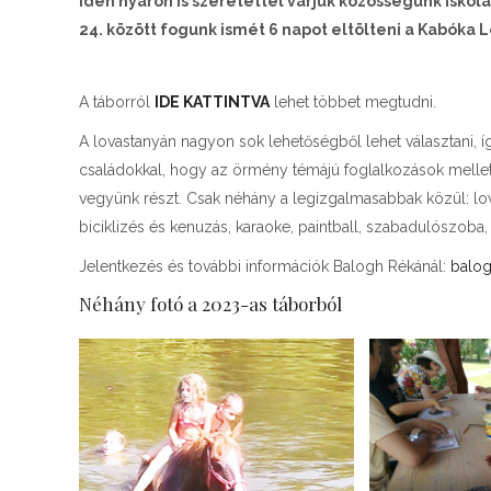
Idén nyáron is szeretettel várjuk közösségünk iskol
24. között fogunk ismét 6 napot eltölteni a Kabóka 
A táborról
IDE KATTINTVA
lehet többet megtudni.
A lovastanyán nagyon sok lehetőségből lehet választani, í
családokkal, hogy az örmény témájú foglalkozások melle
vegyünk részt. Csak néhány a legizgalmasabbak közül: lova
biciklizés és kenuzás, karaoke, paintball, szabadulószoba, 
Jelentkezés és további információk Balogh Rékánál:
balog
Néhány fotó a 2023-as táborból