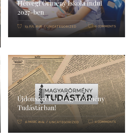
Hétvégi Örmény Iskola indul
2027-ben
13 JÚL 2026
0 COMMENTS
UNCATEGORIZED
Újdonságok a Magyarörmény
Tudástárban!
11 MÁRC 2024
0 COMMENTS
UNCATEGORIZED