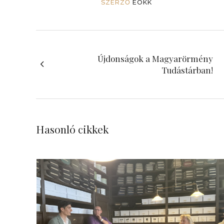
SZERZŐ
EÖKK
Újdonságok a Magyarörmény
Tudástárban!
Hasonló cikkek