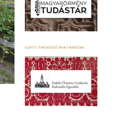
EGYÜTTMŰKÖDŐ PARTNERÜNK