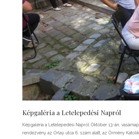
Képgaléria a Letelepedési Napról
Képgaléria a Letelepedési Napról Október 13-án, vasárna
rendezvény az Orlay utca 6. szám alatt, az Örmény Katol