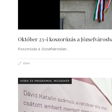
Október 23-i koszorúzás a Józsefvárosb
Koszorúzás a Józsefvárosban
EÖKK
,
HÍREK ÉS PROGRAMOK
MOZGÓKÉP