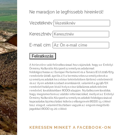
Ne maradjon le legfrissebb híreinkről!
Vezetéknév
Keresztnév
E-mail cím:
A hírlevélre való feliratkozással hozzájárulok, hogy az Erdélyi
Örmény Kulturális Központ személyes adataimat
feldolgozhassa az Európai Parlament és a Tanács (EU) 2016/679
rendelete (2016. április 27.) a természetes személyeknek a
személyes adatok kezelése tekintetében történő védelméről
és az ilyen adatok szabad áramlásáról, valamint a 95/46/EK
rendelet hatályon kívül helyezése (általános adatvédelmi
rendelet, továbbiakban RODO) alapján. Nyilatkozom továbbá,
hogy megismertem az alábbi információkat, mellyel az Erdélyi
Örmény Kulturális Központ személyes adatok feldolgozásával
kapcsolatos tájékoztatási kötelezettségének (RODO 13. cikke)
tesz eleget, valamint tisztában vagyok az engem megillető
jogokkal (RODO 15-20. cikke).
KERESSEN MINKET A FACEBOOK-ON