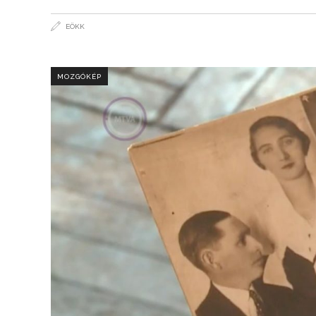
EÖKK
MOZGÓKÉP