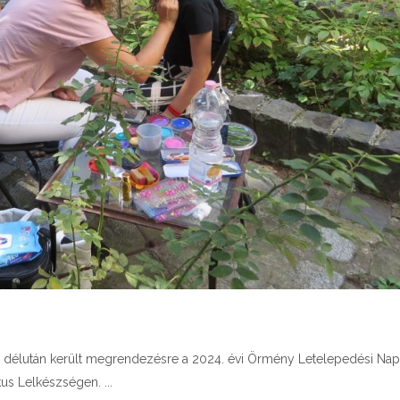
p délután került megrendezésre a 2024. évi Örmény Letelepedési Nap
ikus Lelkészségen.