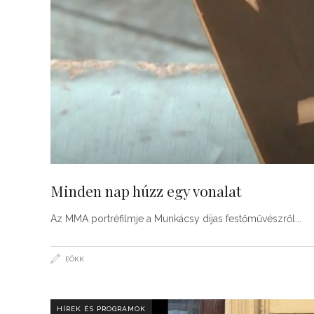
Minden nap húzz egy vonalat
Az MMA portréfilmje a Munkácsy díjas festőművészről
EÖKK
HÍREK ÉS PROGRAMOK