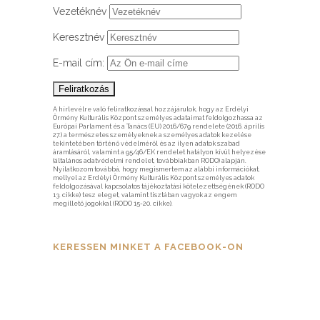
Vezetéknév
Keresztnév
E-mail cím:
A hírlevélre való feliratkozással hozzájárulok, hogy az Erdélyi
Örmény Kulturális Központ személyes adataimat feldolgozhassa az
Európai Parlament és a Tanács (EU) 2016/679 rendelete (2016. április
27.) a természetes személyeknek a személyes adatok kezelése
tekintetében történő védelméről és az ilyen adatok szabad
áramlásáról, valamint a 95/46/EK rendelet hatályon kívül helyezése
(általános adatvédelmi rendelet, továbbiakban RODO) alapján.
Nyilatkozom továbbá, hogy megismertem az alábbi információkat,
mellyel az Erdélyi Örmény Kulturális Központ személyes adatok
feldolgozásával kapcsolatos tájékoztatási kötelezettségének (RODO
13. cikke) tesz eleget, valamint tisztában vagyok az engem
megillető jogokkal (RODO 15-20. cikke).
KERESSEN MINKET A FACEBOOK-ON