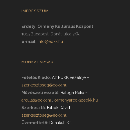
IMPRESSZUM
Erdélyi Örmény Kulturális Központ
1015 Budapest, Donáti utca 7/A.
e-mail:
info@eokk.hu
MUNKATÁRSAK
Felelős Kiadó:
Az EÖKK vezetője
–
szerkesztoseg@eokk.hu
Művészeti vezető:
Balogh Réka
–
arculat@eokk.hu
,
ormenyarcok@eokk.hu
Szerkesztő:
Fabók Dávid
–
szerkesztoseg@eokk.hu
Üzemeltető:
Dunakult Kft.