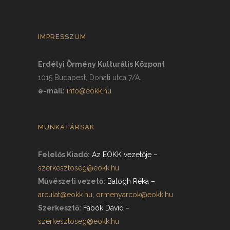
IMPRESSZUM
Erdélyi Örmény Kulturális Központ
1015 Budapest, Donáti utca 7/A.
e-mail:
info@eokk.hu
MUNKATÁRSAK
Felelős Kiadó:
Az EÖKK vezetője
–
szerkesztoseg@eokk.hu
Művészeti vezető:
Balogh Réka
–
arculat@eokk.hu
,
ormenyarcok@eokk.hu
Szerkesztő:
Fabók Dávid
–
szerkesztoseg@eokk.hu