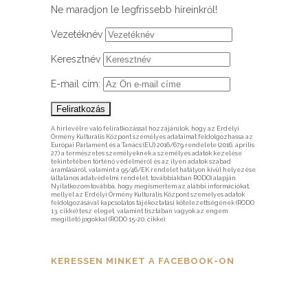
Ne maradjon le legfrissebb híreinkről!
Vezetéknév
Keresztnév
E-mail cím:
A hírlevélre való feliratkozással hozzájárulok, hogy az Erdélyi
Örmény Kulturális Központ személyes adataimat feldolgozhassa az
Európai Parlament és a Tanács (EU) 2016/679 rendelete (2016. április
27.) a természetes személyeknek a személyes adatok kezelése
tekintetében történő védelméről és az ilyen adatok szabad
áramlásáról, valamint a 95/46/EK rendelet hatályon kívül helyezése
(általános adatvédelmi rendelet, továbbiakban RODO) alapján.
Nyilatkozom továbbá, hogy megismertem az alábbi információkat,
mellyel az Erdélyi Örmény Kulturális Központ személyes adatok
feldolgozásával kapcsolatos tájékoztatási kötelezettségének (RODO
13. cikke) tesz eleget, valamint tisztában vagyok az engem
megillető jogokkal (RODO 15-20. cikke).
KERESSEN MINKET A FACEBOOK-ON