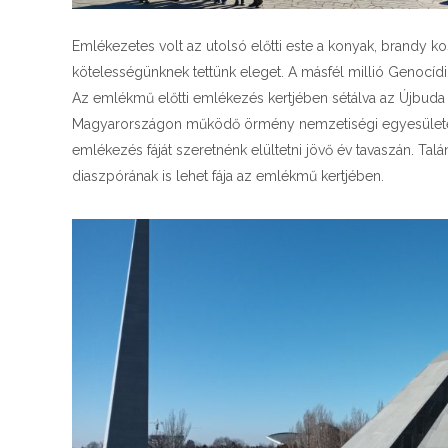
Emlékezetes volt az utolsó előtti este a konyak, brandy
kötelességünknek tettünk eleget. A másfél millió Genocídiu
Az emlékmű előtti emlékezés kertjében sétálva az Újbuda 
Magyarországon működő örmény nemzetiségi egyesületek, 
emlékezés fáját szeretnénk elültetni jövő év tavaszán. T
diaszpórának is lehet fája az emlékmű kertjében.