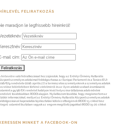
HÍRLEVÉL FELIRATKOZÁS
Ne maradjon le legfrissebb híreinkről!
Vezetéknév
Keresztnév
E-mail cím:
A hírlevélre való feliratkozással hozzájárulok, hogy az Erdélyi Örmény Kulturális
Központ személyes adataimat feldolgozhassa az Európai Parlament és a Tanács (EU)
2016/679 rendelete (2016. április 27.) a természetes személyeknek a személyes adatok
kezelése tekintetében történő védelméről és az ilyen adatok szabad áramlásáról,
valamint a 95/46/EK rendelet hatályon kívül helyezése (általános adatvédelmi
rendelet, továbbiakban RODO) alapján. Nyilatkozom továbbá, hogy megismertem az
alábbi információkat, mellyel az Erdélyi Örmény Kulturális Központ személyes adatok
feldolgozásával kapcsolatos tájékoztatási kötelezettségének (RODO 13. cikke) tesz
eleget, valamint tisztában vagyok az engem megillető jogokkal (RODO 15-20. cikke).
KERESSEN MINKET A FACEBOOK-ON