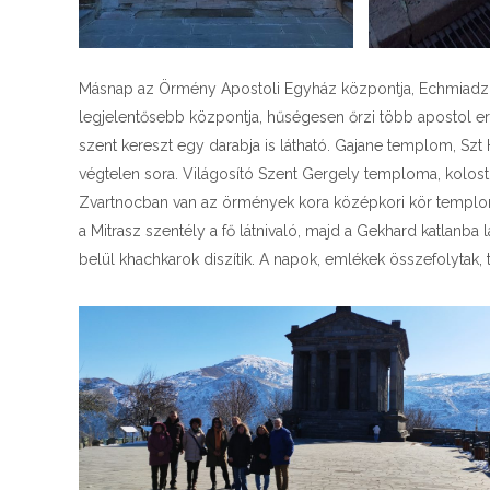
Másnap az Örmény Apostoli Egyház központja, Echmiadzin
legjelentősebb központja, hűségesen őrzi több apostol ere
szent kereszt egy darabja is látható. Gajane templom, Sz
végtelen sora. Világosító Szent Gergely temploma, kolosto
Zvartnocban van az örmények kora középkori kör templom
a Mitrasz szentély a fő látnivaló, majd a Gekhard katlanba l
belül khachkarok diszítik. A napok, emlékek összefolytak