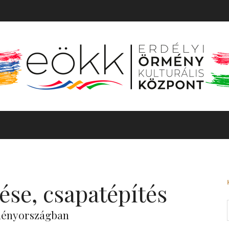
TÖRTÉNET
MOZGÓKÉP
KIÁLLÍTÁS
BARANGOLÓ
ése, csapatépítés
ményországban