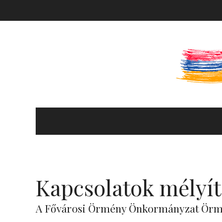
KULTÚRA ÉS HITÉLET
HÍREK ÉS PROGRAMOK
Kapcsolatok mélyít
KÖNYVTÁR
A Fővárosi Örmény Önkormányzat Ör