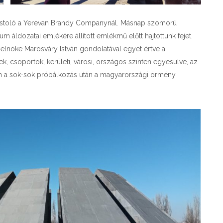
 kostoló a Yerevan Brandy Companynál. Másnap szomorú
m áldozatai emlékére állított emlékmű előtt hajtottunk fejet.
elnöke Marosváry István gondolatával egyet értve a
csoportok, kerületi, városi, országos szinten egyesülve, az
alán a sok-sok próbálkozás után a magyarországi örmény