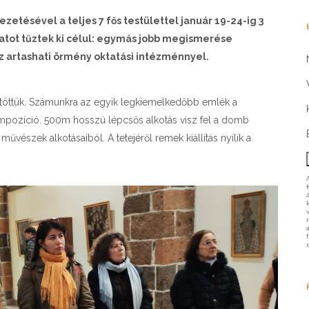
tésével a teljes 7 fős testülettel január 19-24-ig 3
atot tűztek ki célul: egymás jobb megismerése
az artashati örmény oktatási intézménnyel.
töttük. Számunkra az egyik legkiemelkedőbb emlék a
mpozíció. 500m hosszú lépcsős alkotás visz fel a domb
 művészek alkotásaiból. A tetejéről remek kiállítás nyílik a