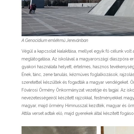
A Genocídium emlékmű Jerevánban
Végül a kapcsolat kialakítása, mellyel egyik fő célunk vol
meglátogatása. Az iskolával a magyarországi diaszpóra erő
gyakori használata helyett, értelmes, hasznos tevékenységb
Ének, tánc, zene tanulás, kézműves foglalkozások, rajzolás
szeretettel készültek és fogadták a magyar vendégeket. Ö
Fővárosi Örmény Önkormányzat vezetője és tagjai. Az iskol
nevezetességeiről készített rajzokkal, festményekkel magya
magyar, majd örmény Himnusszal kezdték, magyar és örmé
Attila verset adtak elő, majd gyerekek által készített fogáso