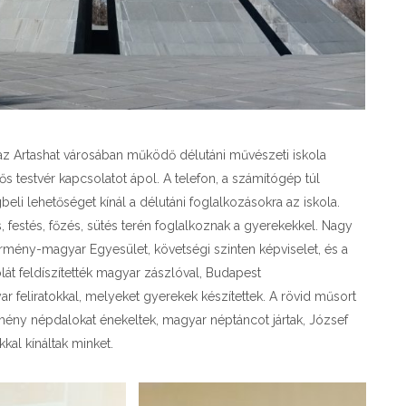
t az Artashat városában működő délutáni művészeti iskola
s testvér kapcsolatot ápol. A telefon, a számítógép túl
eli lehetőséget kínál a délutáni foglalkozásokra az iskola.
, festés, főzés, sütés terén foglalkoznak a gyerekekkel. Nagy
rmény-magyar Egyesület, követségi szinten képviselet, és a
át feldíszítették magyar zászlóval, Budapest
r feliratokkal, melyeket gyerekek készítettek. A rövid műsort
ny népdalokat énekeltek, magyar néptáncot jártak, József
kkal kínáltak minket.