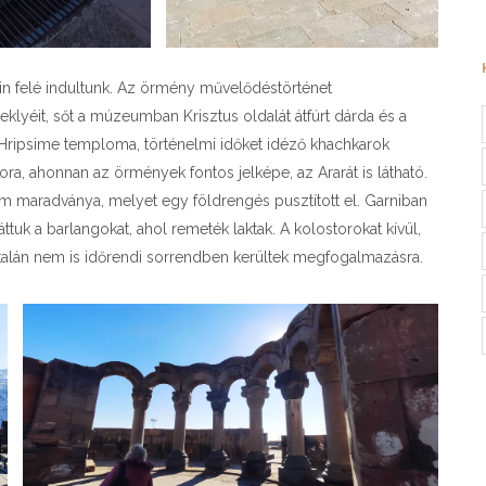
 felé indultunk. Az örmény művelődéstörténet
klyéit, sőt a múzeumban Krisztus oldalát átfúrt dárda és a
t Hripsime temploma, történelmi időket idéző khachkarok
ra, ahonnan az örmények fontos jelképe, az Ararát is látható.
 maradványa, melyet egy földrengés pusztított el. Garniban
áttuk a barlangokat, ahol remeték laktak. A kolostorokat kívül,
, talán nem is időrendi sorrendben kerültek megfogalmazásra.