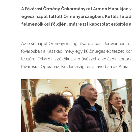
A Fővárosi Örmény Önkormányzat Armen Manukjan veze
egész napot töltött Örményországban. Kettős felad
felmenőik ősi földjén, másrészt kapcsolat erősítés 
Az első napot Örményország fővárosában, Jerevánban töl
fővárosban a Kaszkad, mely egy különleges építészeti ko
tetejére. Feljárók, szökőkutak, művészeti alkotások, kortárs
fővárosra, Operaház, Köztársaság tér, a távolban az Ararát.