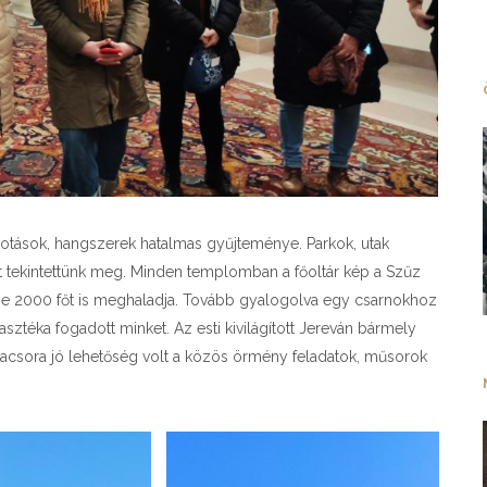
lkotások, hangszerek hatalmas gyűjteménye. Parkok, utak
t tekintettünk meg. Minden templomban a főoltár kép a Szűz
ge 2000 főt is meghaladja. Tovább gyalogolva egy csarnokhoz
sztéka fogadott minket. Az esti kivilágított Jereván bármely
t vacsora jó lehetőség volt a közös örmény feladatok, műsorok