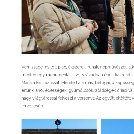
Vernissage, nyitott piac, ékszerek, ruhák, népművészeti a
mentén egy monumentális, 21. században épült katedrális
Mária a kis Jézussal. Mérete hatalmas, befogadó képessé
értünk, ahol édességek, gyümölcsök, zöldségek óriási vála
nagy világvárossal felveszi a versenyt. Az együtt eltöltöt
tervezésére.