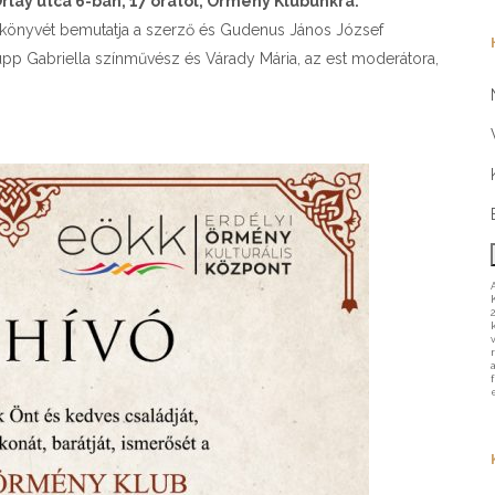
rlay utca 6-ban, 17 órától, Örmény Klubunkra.
ű könyvét bemutatja a szerző és Gudenus János József
hupp Gabriella színművész és Várady Mária, az est moderátora,