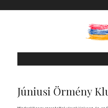
KULTÚRA ÉS HITÉLET
HÍREK ÉS PROGRAMOK
Júniusi Örmény Kl
KÖNYVTÁR