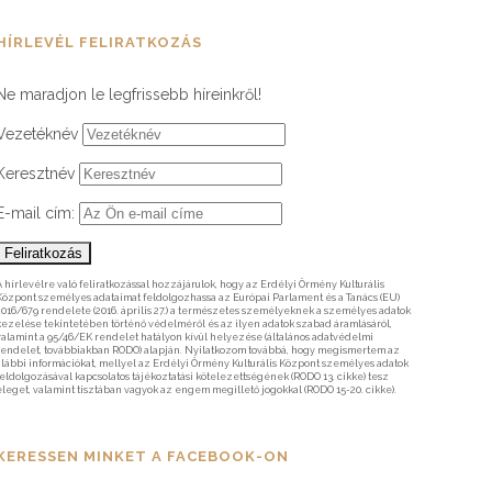
HÍRLEVÉL FELIRATKOZÁS
Ne maradjon le legfrissebb híreinkről!
Vezetéknév
Keresztnév
E-mail cím:
A hírlevélre való feliratkozással hozzájárulok, hogy az Erdélyi Örmény Kulturális
Központ személyes adataimat feldolgozhassa az Európai Parlament és a Tanács (EU)
2016/679 rendelete (2016. április 27.) a természetes személyeknek a személyes adatok
kezelése tekintetében történő védelméről és az ilyen adatok szabad áramlásáról,
valamint a 95/46/EK rendelet hatályon kívül helyezése (általános adatvédelmi
rendelet, továbbiakban RODO) alapján. Nyilatkozom továbbá, hogy megismertem az
alábbi információkat, mellyel az Erdélyi Örmény Kulturális Központ személyes adatok
feldolgozásával kapcsolatos tájékoztatási kötelezettségének (RODO 13. cikke) tesz
eleget, valamint tisztában vagyok az engem megillető jogokkal (RODO 15-20. cikke).
KERESSEN MINKET A FACEBOOK-ON