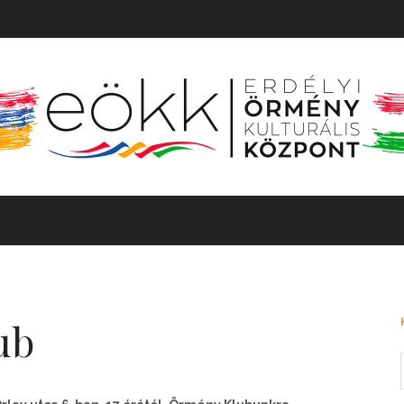
TÖRTÉNET
MOZGÓKÉP
KIÁLLÍTÁS
BARANGOLÓ
ub