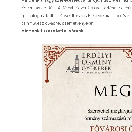
Mindenkit nagy szeretettel várunk június 19-én, az O
Kövér László Béla: A Rétháti Kövér Család Története cím
genealógus. Rétháti Kövér Ilona és Erzsébet írásaiból Sc
színművész olvas fel szemelvényeket.
Mindenkit szeretettel várunk!