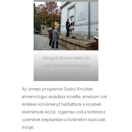
Zárugné Tancsin Katalin és
Heim Pál koszorúz Issekutz
András segítségével
Az ünnepi programot Szabó Krisztián
armenológus előadása követte, amelyen sok
érdekes körülményt hallhattunk a korabeli
események közül. Izgalmas volt a történész
szemével bepillantani a történelmi kulisszák
mögé.