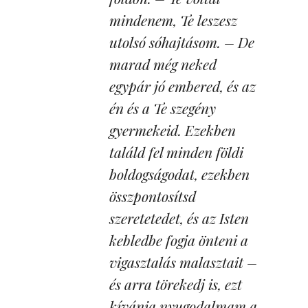
mindenem, Te leszesz
utolsó sóhajtásom. – De
marad még neked
egypár jó embered, és az
én és a Te szegény
gyermekeid. Ezekben
találd fel minden földi
boldogságodat, ezekben
összpontosítsd
szeretetedet, és az Isten
kebledbe fogja önteni a
vigasztalás malasztait –
és arra törekedj is, ezt
kívánja nyugodalmam a