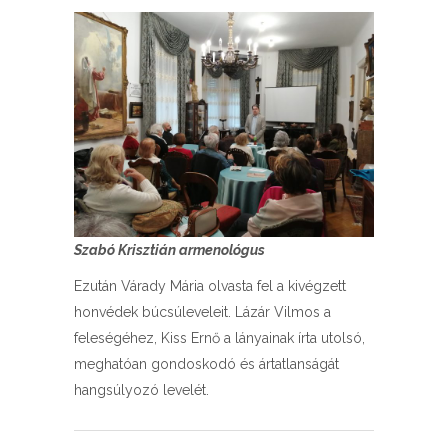
Szabó Krisztián armenológus
Ezután Várady Mária olvasta fel a kivégzett
honvédek búcsúleveleit. Lázár Vilmos a
feleségéhez, Kiss Ernő a lányainak írta utolsó,
meghatóan gondoskodó és ártatlanságát
hangsúlyozó levelét.