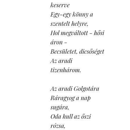
keserve
Egy-egy könny a 
szentelt helyre,
Hol megváltott - hősi 
áron -
Becsületet, dicsőséget
Az aradi 
tizenhárom.
Az aradi Golgotára
Ráragyog a nap 
sugára,
Oda hull az őszi 
rózsa,