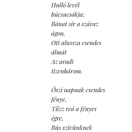
Hulló levél 
búcsucsókja;
Bánat sír a száraz 
ágon,
Ott alussza csendes 
álmát
Az aradi 
tizenhárom.
Őszi napnak csendes 
fénye,
Tűzz reá a fényes 
égre,
Bús szivünknek 