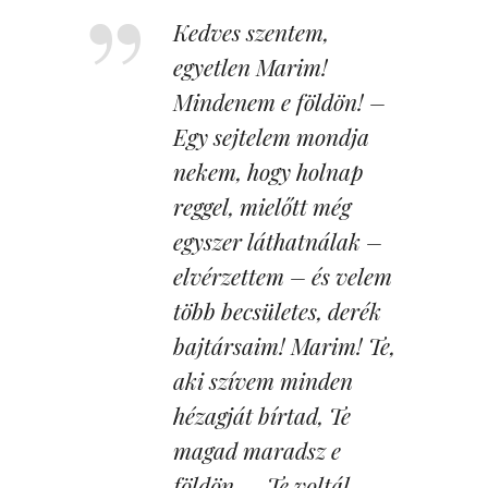
Kedves szentem,
egyetlen Marim!
Mindenem e földön! –
Egy sejtelem mondja
nekem, hogy holnap
reggel, mielőtt még
egyszer láthatnálak –
elvérzettem – és velem
több becsületes, derék
bajtársaim! Marim! Te,
aki szívem minden
hézagját bírtad, Te
magad maradsz e
földön. – Te voltál