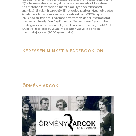
27.) a természetes személyeknek a személyes adatok kezelése
tekintetében történő védelméről és az ilyen adatok szabad
áramlásáról, valamint a 95/46/EK rendelet hatályon kívül helyezése
(általános adatvédelmi rendelet, továbbiakban RODO) alapján.
Nyilatkozom továbbá, hogy megismertem az alábbi információkat,
mellyel az Erdélyi Örmény Kulturális Központ személyes adatok
feldolgozásával kapcsolatos tájékoztatási kötelezettségének (RODO
13. cikke) tesz eleget, valamint tisztában vagyok az engem
megillető jogokkal (RODO 15-20. cikke).
KERESSEN MINKET A FACEBOOK-ON
ÖRMÉNY ARCOK