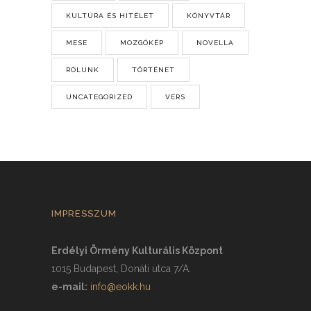
KULTÚRA ÉS HITÉLET
KÖNYVTÁR
MESE
MOZGÓKÉP
NOVELLA
RÓLUNK
TÖRTÉNET
UNCATEGORIZED
VERS
IMPRESSZUM
Erdélyi Örmény Kulturális Központ
1015 Budapest, Donáti utca 7/A.
e-mail:
info@eokk.hu