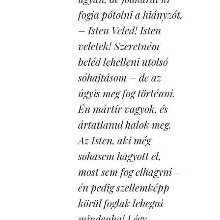
fogja pótolni a hiányzót.
– Isten Veled! Isten
veletek! Szeretném
beléd lehelleni utolsó
sóhajtásom – de az
úgyis meg fog történni.
Én mártír vagyok, és
ártatlanul halok meg.
Az Isten, aki még
sohasem hagyott el,
most sem fog elhagyni –
én pedig szellemképp
körül foglak lebegni
mindenha! Légy