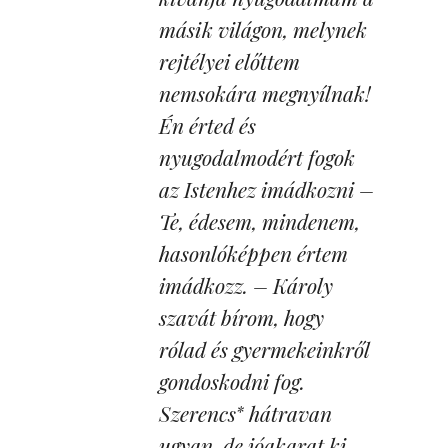
másik világon, melynek
rejtélyei előttem
nemsokára megnyílnak!
Én érted és
nyugodalmodért fogok
az Istenhez imádkozni –
Te, édesem, mindenem,
hasonlóképpen értem
imádkozz. – Károly
szavát bírom, hogy
rólad és gyermekeinkről
gondoskodni fog.
Szerencs
hátravan
*
ugyan, de jóakarat ki