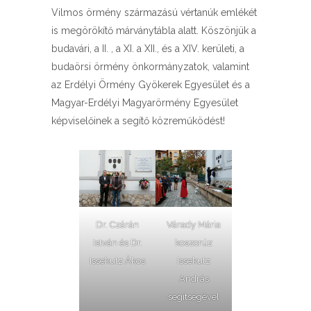
Vilmos örmény származású vértanúk emlékét
is megörökítő márványtábla alatt. Köszönjük a
budavári, a II. , a XI. a XII., és a XIV. kerületi, a
budaörsi örmény önkormányzatok, valamint
az Erdélyi Örmény Gyökerek Egyesület és a
Magyar-Erdélyi Magyarörmény Egyesület
képviselőinek a segítő közreműködést!
Dr. Czárán
Várady Mária
István és Dr.
koszorúz
Issekutz Ákos
Issekutz
András
segítségével