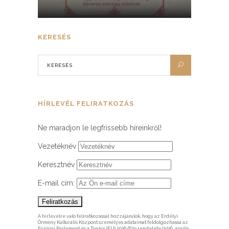
KERESÉS
HÍRLEVÉL FELIRATKOZÁS
Ne maradjon le legfrissebb híreinkről!
Vezetéknév
Keresztnév
E-mail cím:
A hírlevélre való feliratkozással hozzájárulok, hogy az Erdélyi
Örmény Kulturális Központ személyes adataimat feldolgozhassa az
Európai Parlament és a Tanács (EU) 2016/679 rendelete (2016. április