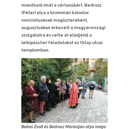
mondtunk imát a vértanúkért. Bedrosz
(Péter) atya a bzommári kolostor
noviciátusának magisztereként,
augusztusban érkezett a magyarországi
szolgálatra és vette át elődjétől a
lelkipásztori feladatokat az Orlay utcai
templomban.
Bakos Zsolt és Bedrosz Máráslján atya imája