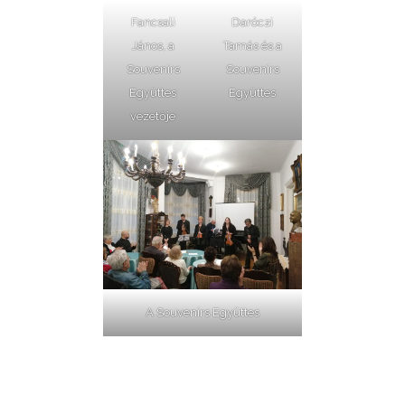
Fancsali
Daróczi
János, a
Tamás és a
Souvenirs
Souvenirs
Együttes
Együttes
vezetője
A Souvenirs Együttes