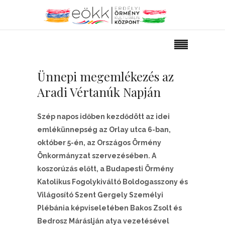
Ünnepi megemlékezés az
Aradi Vértanúk Napján
Szép napos időben kezdődött az idei
emlékünnepség az Orlay utca 6-ban,
október 5-én, az Országos Örmény
Önkormányzat szervezésében. A
koszorúzás előtt, a Budapesti Örmény
Katolikus Fogolykiváltó Boldogasszony és
Világosító Szent Gergely Személyi
Plébánia képviseletében Bakos Zsolt és
Bedrosz Máráslján atya vezetésével