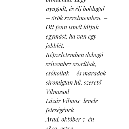
nyugodt, és élj boldogul
– örök szerelmemben. –
Ott fenn ismét látjuk
egymást, ha van egy
jobblét. –
Képzeletemben dobogó
szívemhez szorítlak,
csókollak – és maradok
síromiglan hű, szerető
Vilmosod
Lázár Vilmos
levele
+
feleségének
Arad, október 5-én
1849. estve