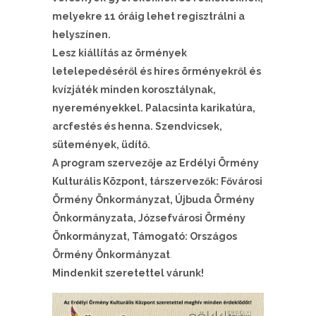
melyekre 11 óráig lehet regisztrálni a
helyszínen.
Lesz kiállítás az örmények
letelepedéséről és híres örményekről és
kvízjáték minden korosztálynak,
nyereményekkel. Palacsinta karikatúra,
arcfestés és henna. Szendvicsek,
sütemények, üdítő.
A program szervezője az Erdélyi Örmény
Kulturális Központ, társzervezők: Fővárosi
Örmény Önkormányzat, Újbuda Örmény
Önkormányzata, Józsefvárosi Örmény
Önkormányzat, Támogató: Országos
Örmény Önkormányzat
.
Mindenkit szeretettel várunk!