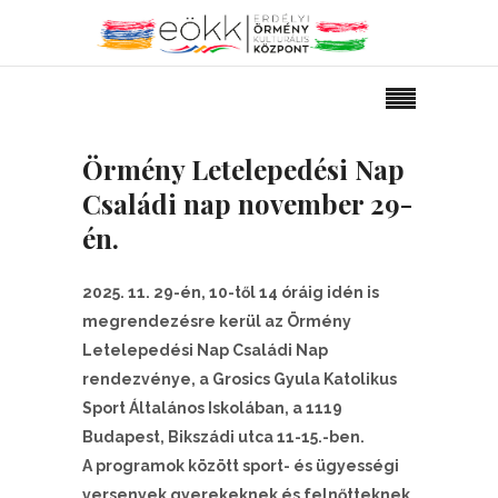
Örmény Letelepedési Nap
Családi nap
november 29-
én.
2025. 11. 29-én, 10-től 14 óráig idén is
megrendezésre kerül az Örmény
Letelepedési Nap Családi Nap
rendezvénye, a Grosics Gyula Katolikus
Sport Általános Iskolában, a 1119
Budapest, Bikszádi utca 11-15.-ben.
A programok között sport- és ügyességi
versenyek gyerekeknek és felnőtteknek,