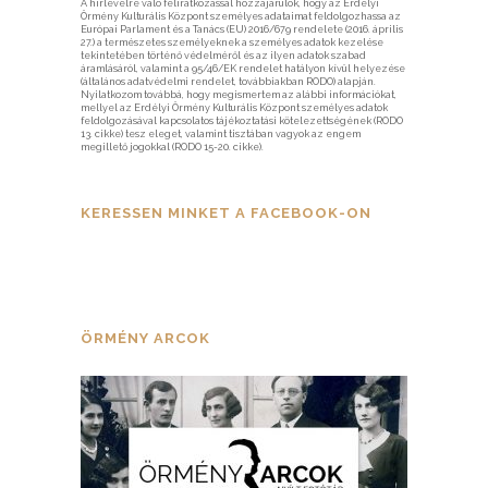
A hírlevélre való feliratkozással hozzájárulok, hogy az Erdélyi
Örmény Kulturális Központ személyes adataimat feldolgozhassa az
Európai Parlament és a Tanács (EU) 2016/679 rendelete (2016. április
27.) a természetes személyeknek a személyes adatok kezelése
tekintetében történő védelméről és az ilyen adatok szabad
áramlásáról, valamint a 95/46/EK rendelet hatályon kívül helyezése
(általános adatvédelmi rendelet, továbbiakban RODO) alapján.
Nyilatkozom továbbá, hogy megismertem az alábbi információkat,
mellyel az Erdélyi Örmény Kulturális Központ személyes adatok
feldolgozásával kapcsolatos tájékoztatási kötelezettségének (RODO
13. cikke) tesz eleget, valamint tisztában vagyok az engem
megillető jogokkal (RODO 15-20. cikke).
KERESSEN MINKET A FACEBOOK-ON
ÖRMÉNY ARCOK