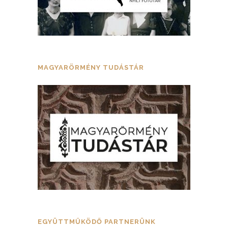
MAGYARÖRMÉNY TUDÁSTÁR
EGYÜTTMŰKÖDŐ PARTNERÜNK