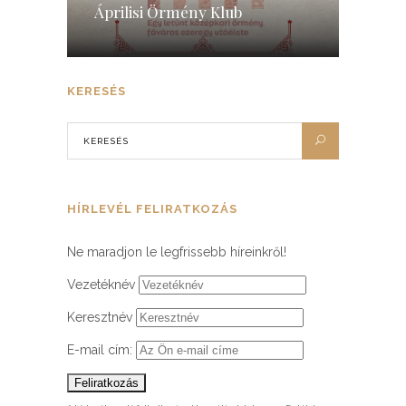
Áprilisi Örmény Klub
KERESÉS
HÍRLEVÉL FELIRATKOZÁS
Ne maradjon le legfrissebb híreinkről!
Vezetéknév
Keresztnév
E-mail cím: