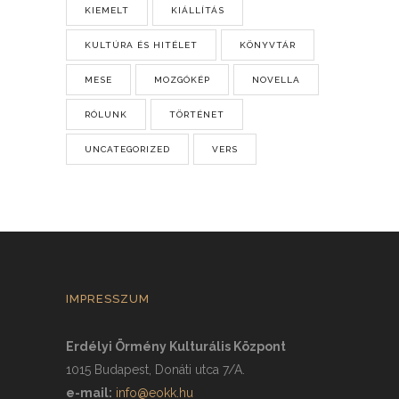
KIEMELT
KIÁLLÍTÁS
KULTÚRA ÉS HITÉLET
KÖNYVTÁR
MESE
MOZGÓKÉP
NOVELLA
RÓLUNK
TÖRTÉNET
UNCATEGORIZED
VERS
IMPRESSZUM
Erdélyi Örmény Kulturális Központ
1015 Budapest, Donáti utca 7/A.
e-mail:
info@eokk.hu