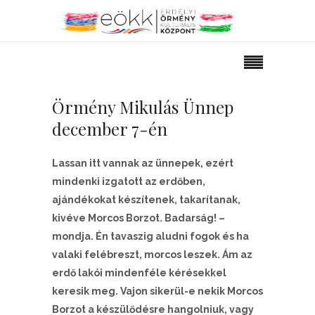
Örmény Mikulás Ünnep
december 7-én
Lassan itt vannak az ünnepek, ezért
mindenki izgatott az erdőben,
ajándékokat készítenek, takarítanak,
kivéve Morcos Borzot. Badarság! –
mondja. Én tavaszig aludni fogok és ha
valaki felébreszt, morcos leszek. Ám az
erdő lakói mindenféle kérésekkel
keresik meg. Vajon sikerül-e nekik Morcos
Borzot a készülődésre hangolniuk, vagy