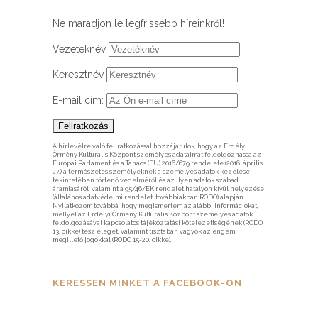
Ne maradjon le legfrissebb híreinkről!
Vezetéknév
Keresztnév
E-mail cím:
A hírlevélre való feliratkozással hozzájárulok, hogy az Erdélyi
Örmény Kulturális Központ személyes adataimat feldolgozhassa az
Európai Parlament és a Tanács (EU) 2016/679 rendelete (2016. április
27.) a természetes személyeknek a személyes adatok kezelése
tekintetében történő védelméről és az ilyen adatok szabad
áramlásáról, valamint a 95/46/EK rendelet hatályon kívül helyezése
(általános adatvédelmi rendelet, továbbiakban RODO) alapján.
Nyilatkozom továbbá, hogy megismertem az alábbi információkat,
mellyel az Erdélyi Örmény Kulturális Központ személyes adatok
feldolgozásával kapcsolatos tájékoztatási kötelezettségének (RODO
13. cikke) tesz eleget, valamint tisztában vagyok az engem
megillető jogokkal (RODO 15-20. cikke).
KERESSEN MINKET A FACEBOOK-ON