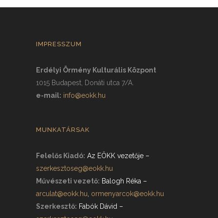
IMPRESSZUM
Erdélyi Örmény Kulturális Központ
1015 Budapest, Donáti utca 7/A.
e-mail:
info@eokk.hu
MUNKATÁRSAK
Felelős Kiadó:
Az EÖKK vezetője
–
szerkesztoseg@eokk.hu
Művészeti vezető:
Balogh Réka
–
arculat@eokk.hu
,
ormenyarcok@eokk.hu
Szerkesztő:
Fabók Dávid
–