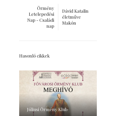
Örmény
Dávid Katalin
Letelepedési
életműve
Nap - Családi
Makón
nap
Hasonló cikkek
Júliusi Örmény Klub