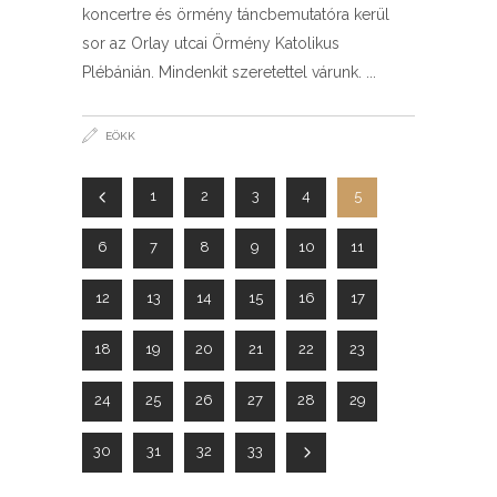
koncertre és örmény táncbemutatóra kerül
sor az Orlay utcai Örmény Katolikus
Plébánián. Mindenkit szeretettel várunk.
EÖKK
1
2
3
4
5
6
7
8
9
10
11
12
13
14
15
16
17
18
19
20
21
22
23
24
25
26
27
28
29
30
31
32
33