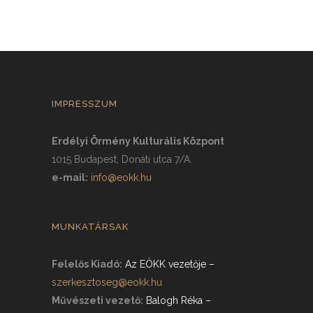
IMPRESSZUM
Erdélyi Örmény Kulturális Központ
1015 Budapest, Donáti utca 7/A.
e-mail:
info@eokk.hu
MUNKATÁRSAK
Felelős Kiadó:
Az EÖKK vezetője
–
szerkesztoseg@eokk.hu
Művészeti vezető:
Balogh Réka
–