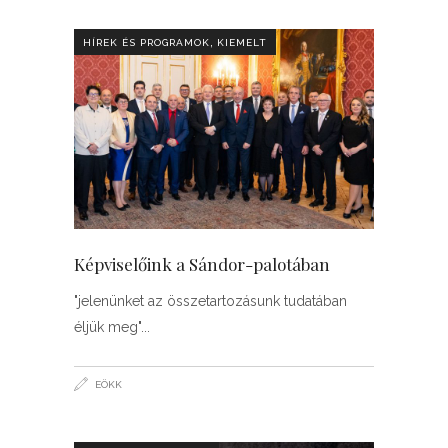
,
HÍREK ÉS PROGRAMOK
KIEMELT
Képviselőink a Sándor-palotában
"jelenünket az összetartozásunk tudatában
éljük meg"
EÖKK