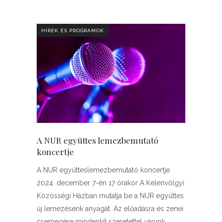
HÍREK ÉS PROGRAMOK
A NUR együttes lemezbemutató
koncertje
A NUR együtteslemezbemutató koncertje
2024. december 7-én 17 órakor A Kelenvölgyi
Közösségi Házban mutatja be a NUR együttes
új lemezésenk anyagát. Az előadásra és zenei
csemegére mindenkit szeretettel várunk.