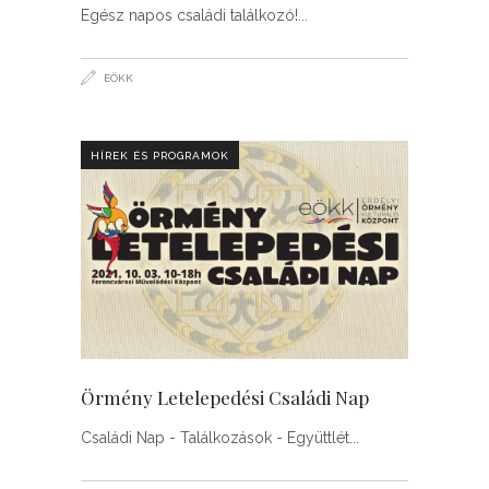
Egész napos családi találkozó!
EÖKK
HÍREK ÉS PROGRAMOK
Örmény Letelepedési Családi Nap
Családi Nap - Találkozások - Együttlét