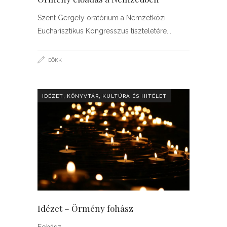
Szent Gergely oratórium a Nemzetközi
Eucharisztikus Kongresszus tiszteletére
EÖKK
,
,
IDÉZET
KÖNYVTÁR
KULTÚRA ÉS HITÉLET
Idézet – Örmény fohász
Fohász