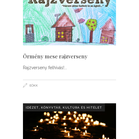
Örmény mese rajzverseny
Rajzverseny felhívás!
EÖKK
,
,
IDÉZET
KÖNYVTÁR
KULTÚRA ÉS HITÉLET