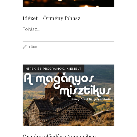
Idézet – Örmény fohász
Fohász
EÖKK
,
HÍREK ÉS PROGRAMOK
KIEMELT
Örmény előadás a Nemzetiben