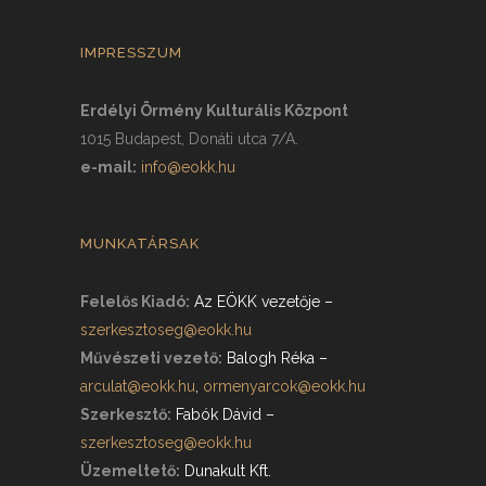
IMPRESSZUM
Erdélyi Örmény Kulturális Központ
1015 Budapest, Donáti utca 7/A.
e-mail:
info@eokk.hu
MUNKATÁRSAK
Felelős Kiadó:
Az EÖKK vezetője
–
szerkesztoseg@eokk.hu
Művészeti vezető:
Balogh Réka
–
arculat@eokk.hu
,
ormenyarcok@eokk.hu
Szerkesztő:
Fabók Dávid
–
szerkesztoseg@eokk.hu
Üzemeltető:
Dunakult Kft.