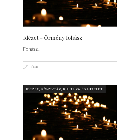
Idézet – Örmény fohász
Fohász
EÖKK
,
,
IDÉZET
KÖNYVTÁR
KULTÚRA ÉS HITÉLET