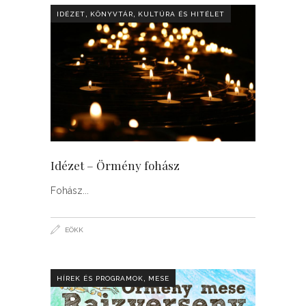
,
,
IDÉZET
KÖNYVTÁR
KULTÚRA ÉS HITÉLET
Idézet – Örmény fohász
Fohász
EÖKK
,
HÍREK ÉS PROGRAMOK
MESE