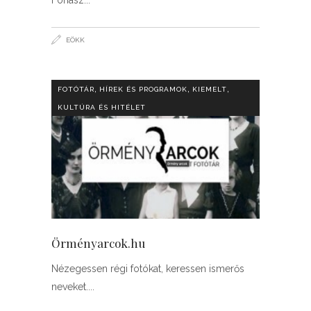
EÖKK
,
,
,
FOTÓTÁR
HÍREK ÉS PROGRAMOK
KIEMELT
KULTÚRA ÉS HITÉLET
Örményarcok.hu
Nézegessen régi fotókat, keressen ismerős
neveket.