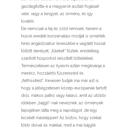
gazdagította-e a magyarok asztali fogásait
vele, vagy a lengyel, az örmény, és így
tovább.
De nemcsak a tej és zöld neműek, hanem a
húsok eredeti konzerválási módját is ismerték:
híres ángádzsábur levesükbe a vagdalt hússal
töltött derelyét, „füleket” főztek, eredetileg
szárított húsporból készített töltelékkel.
Természetesen az ilyesmi aztán megkívánja a
merész, hozzáértő fűszerezést és
„felfrissítést”. Kevesen tudják ma már azt is,
hogy a jellegzetesen közép-európainak tartott
diós, mákos patkó vagy kalács, amit az utóbbi
időkben „bájgli”-nak neveznek, az örmények
tepsijében látta meg a napvilágot, de egy
kicsikét másképpen! Az biztos, hogy sokkal
több dióval és mákkal, mint a mai bájglik.