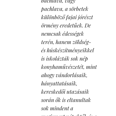
bachlava, vagy
pachlava, a sörbetek
különböző fajai jórészt
örmény eredetűek. De
nemcsak édességek
terén, hanem zöldség-
és húskészítményeikkel
is iskolázták sok nép
konyhaművészetét, mint
ahogy vándorlásaik,
hányattatásaik,
kereskedői utazásaik
során ők is eltanultak
sok mindent a