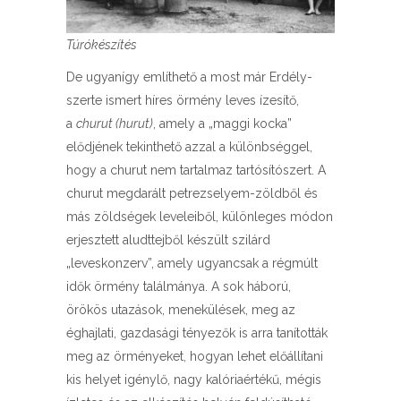
Túrókészítés
De ugyanígy említhető a most már Erdély-
szerte ismert híres örmény leves ízesítő,
a
churut (hurut)
, amely a „maggi kocka”
elődjének tekinthető azzal a különbséggel,
hogy a churut nem tartalmaz tartósítószert. A
churut megdarált petrezselyem-zöldből és
más zöldségek leveleiből, különleges módon
erjesztett aludttejből készült szilárd
„leveskonzerv”, amely ugyancsak a régmúlt
idők örmény találmánya. A sok háború,
örökös utazások, menekülések, meg az
éghajlati, gazdasági tényezők is arra tanították
meg az örményeket, hogyan lehet előállítani
kis helyet igénylő, nagy kalóriaértékű, mégis