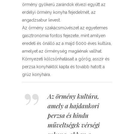
örmény gyökerű zarándok élvezi együtt az
erdélyi örmény konyha fejedelmét, az
angadzsabur levest.
Az örmény szakácsművészet az egyetemes
gasztronómia fontos fejezete, mint amilyen
eredeti és önálló az a majd 6000 éves kultúra,
amelyet az örménység magáénak vallhat.
Környezeti kölcsönhatásait a görög, asszír és
perzsa konyháktól kapta és tovább hatott a
grúz konyhára.
Az örmény kultúra,
amely a hajdankori
perzsa és hindu
műveltségek vérségi