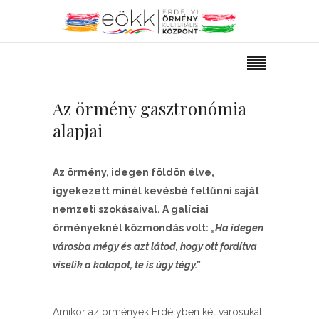
Az örmény gasztronómia
alapjai
Az örmény, idegen földön élve,
igyekezett minél kevésbé feltűnni saját
nemzeti szokásaival. A galíciai
örményeknél közmondás volt: „
Ha idegen
városba mégy és azt látod, hogy ott fordítva
viselik a kalapot, te is úgy tégy.”
Amikor az örmények Erdélyben két városukat,