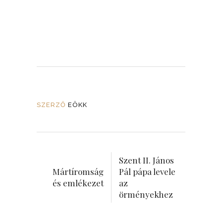
SZERZŐ
EÖKK
Szent II. János
Mártíromság
Pál pápa levele
és emlékezet
az
örményekhez