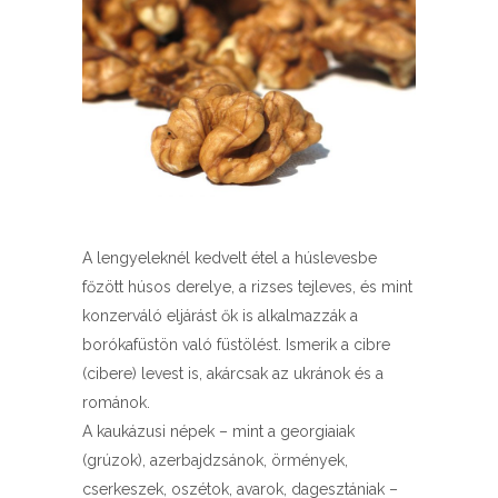
A lengyeleknél kedvelt étel a húslevesbe
főzött húsos derelye, a rizses tejleves, és mint
konzerváló eljárást ők is alkalmazzák a
borókafüstön való füstölést. Ismerik a cibre
(cibere) levest is, akárcsak az ukránok és a
románok.
A kaukázusi népek – mint a georgiaiak
(grúzok), azerbajdzsánok, örmények,
cserkeszek, oszétok, avarok, dagesztániak –