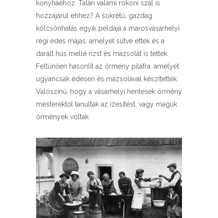
konyháéhoz. Talán valami rokoni szál is
hozzájárul ehhez? A sokrétű, gazdag
kölcsönhatás egyik példája a marosvásárhelyi
régi édes májas, amelyet sütve ettek és a
darált hús mellé rizst és mazsolát is tettek.
Feltűnően hasonlít az örmény piláfra, amelyet
ugyancsak édesen és mazsolával készítették.
Valószínű, hogy a vásárhelyi hentesek örmény
mesterektől tanulták az ízesítést, vagy maguk
örmények voltak.