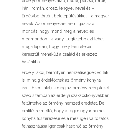
erdélyi örmények arab, héber, perzsa, török,
iráni, román, orosz, lengyel nevei és –
Erdélybe történt betelepülésükkel – a magyar
nevek. Az örményeknél nem igaz az a
mondás, hogy mond meg a neved és
megmondom, ki vagy. Legfeljebb azt lehet
megállapítani, hogy mely területeken
keresztül menekült a család és érkezett
hazánkba.
Erdély lakói, bármilyen nemzetiségűek voltak
is, mindig érdeklődtek az örmény konyha
iránt. Ezért találjuk meg az örmény recepteket
szép számban az erdélyi szakácskönyvekben,
feltüntetve az örmény nemzeti eredetet. De
említésre méltó, hogy a régi magyar nemesi
konyha fűszerezése és a méz igen változatos
felhasználása igencsak hasonló az örmény