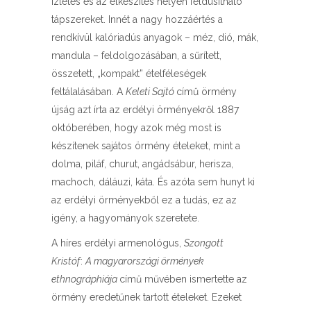
ízletes és az elkészítés helyén feldúsítható
tápszereket. Innét a nagy hozzáértés a
rendkívül kalóriadús anyagok – méz, dió, mák,
mandula – feldolgozásában, a sűrített,
összetett, „kompakt” ételféleségek
feltálalásában. A
Keleti Sajtó
című örmény
újság azt írta az erdélyi örményekről 1887
októberében, hogy azok még most is
készítenek sajátos örmény ételeket, mint a
dolma, piláf, churut, angádsábur, herisza,
machoch, dáláuzi, káta. És azóta sem hunyt ki
az erdélyi örményekből ez a tudás, ez az
igény, a hagyományok szeretete.
A híres erdélyi armenológus,
Szongott
Kristóf
:
A magyarországi örmények
ethnográphiája
című művében ismertette az
örmény eredetűnek tartott ételeket. Ezeket