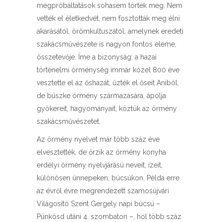
megpróbáltatások sohasem törték meg. Nem
vették el életkedvét, nem fosztották meg élni
akarásától, örömkultuszától, amelynek eredeti
szakácsművészete is nagyon fontos eleme,
összetevője. Íme a bizonyság: a hazai
történelmi örménység immár közel 800 éve
vesztette el az őshazát, űzték el őseit Aniból,
de büszke örmény származására, ápolja
gyökereit, hagyományait, köztük az örmény
szakácsművészetet.
Az örmény nyelvet már több száz éve
elvesztették, de őrzik az örmény konyha
erdélyi örmény nyelvjárású neveit, ízeit,
különösen ünnepeken, búcsúkon. Példa erre
az évről évre megrendezett szamosújvári
Világosító Szent Gergely napi búcsú –
Pünkösd utáni 4. szombaton –, hol több száz