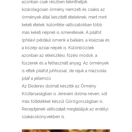
azonban csak részben tekinthetjük
kizárólagosan örmény nemzeti és csakis az
örmények által készített ételeknek, mert mint
keleti ételek, különféle változatokban több
más keleti népnél is ismeretesek. A piláfot
(philáv) például ismerik a balkáni, a kisázsiai és
a közép-ázsiai népek is. Különbözőek
azonban az elkészítési, főzési módok, a
fűszerek és a felhasznált anyag. Az örmények
is ettek piláfot juhhússal, de rájuk a mazsolás
piláf a jellemző.
Az Ekiderev dolmát készítik az Örmény
Köztársaságban is Jereváni dolma néven, sőt
más töltelékkel készül Görögországban is.
Receptjének változatait megtaláljuk az erdélyi
szakácskönyvekben is.