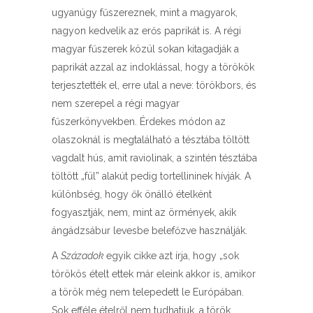
ugyanúgy fűszereznek, mint a magyarok,
nagyon kedvelik az erős paprikát is. A régi
magyar fűszerek közül sokan kitagadják a
paprikát azzal az indoklással, hogy a törökök
terjesztették el, erre utal a neve: törökbors, és
nem szerepel a régi magyar
fűszerkönyvekben. Érdekes módon az
olaszoknál is megtalálható a tésztába töltött
vagdalt hús, amit raviolinak, a szintén tésztába
töltött „fül” alakút pedig tortellininek hívják. A
különbség, hogy ők önálló ételként
fogyasztják, nem, mint az örmények, akik
ángádzsábur levesbe belefőzve használják.
A
Századok
egyik cikke azt írja, hogy „sok
törökös ételt ettek már eleink akkor is, amikor
a török még nem telepedett le Európában.
Sok efféle ételről nem tudhatjuk, a török