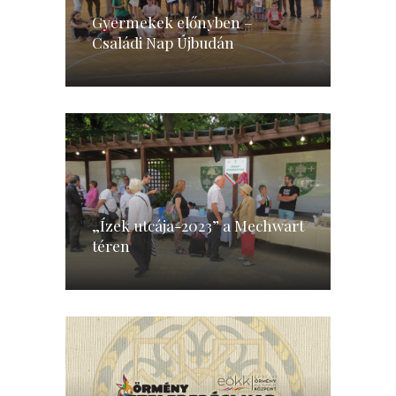
Gyermekek előnyben –
Családi Nap Újbudán
„Ízek utcája-2023” a Mechwart
téren