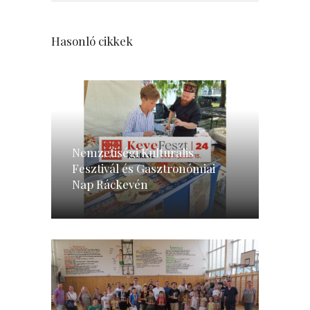
Hasonló cikkek
Nemzetiségi Kulturális
Fesztivál és Gasztronómiai
Nap Ráckevén