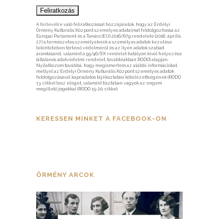
A hírlevélre való feliratkozással hozzájárulok, hogy az Erdélyi
Örmény Kulturális Központ személyes adataimat feldolgozhassa az
Európai Parlament és a Tanács (EU) 2016/679 rendelete (2016. április
27.) a természetes személyeknek a személyes adatok kezelése
tekintetében történő védelméről és az ilyen adatok szabad
áramlásáról, valamint a 95/46/EK rendelet hatályon kívül helyezése
(általános adatvédelmi rendelet, továbbiakban RODO) alapján.
Nyilatkozom továbbá, hogy megismertem az alábbi információkat,
mellyel az Erdélyi Örmény Kulturális Központ személyes adatok
feldolgozásával kapcsolatos tájékoztatási kötelezettségének (RODO
13. cikke) tesz eleget, valamint tisztában vagyok az engem
megillető jogokkal (RODO 15-20. cikke).
KERESSEN MINKET A FACEBOOK-ON
ÖRMÉNY ARCOK