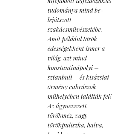
kifejlődött tejfeldolgozás
tudománya mind be-
lejátszott
szakácsművészetébe.
Amit például török
édességekként ismer a
világ, azt mind
konstantinápolyi –
sztanbuli – és kisázsiai
örmény cukrászok
műhelyében találták fel!
Az úgynevezett
törökméz, vagy
törökpuliszka, halva,