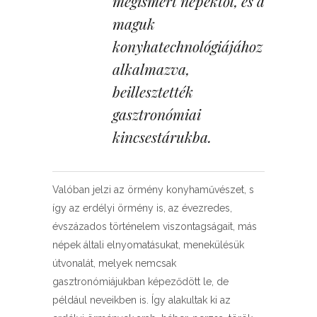
megismert népektől, és a
maguk
konyhatechnológiájához
alkalmazva,
beillesztették
gasztronómiai
kincsestárukba.
Valóban jelzi az örmény konyhaművészet, s
így az erdélyi örmény is, az évezredes,
évszázados történelem viszontagságait, más
népek általi elnyomatásukat, menekülésük
útvonalát, melyek nemcsak
gasztronómiájukban képeződött le, de
például neveikben is. Így alakultak ki az