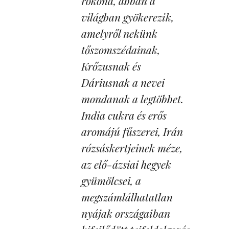
rokona, abban a
világban gyökerezik,
amelyről nekünk
tőszomszédainak,
Krőzusnak és
Dáriusnak a nevei
mondanak a legtöbbet.
India cukra és erős
aromájú fűszerei, Irán
rózsáskertjeinek méze,
az elő-ázsiai hegyek
gyümölcsei, a
megszámlálhatatlan
nyájak országaiban