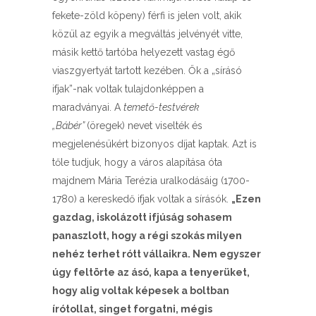
fekete-zöld köpeny) férfi is jelen volt, akik
közül az egyik a megváltás jelvényét vitte,
másik kettő tartóba helyezett vastag égő
viaszgyertyát tartott kezében. Ők a „sírásó
ifjak”-nak voltak tulajdonképpen a
maradványai. A
temető-testvérek
„Bábér”
(öregek) nevet viselték és
megjelenésükért bizonyos díjat kaptak. Azt is
tőle tudjuk, hogy a város alapítása óta
majdnem Mária Terézia uralkodásáig (1700-
1780) a kereskedő ifjak voltak a sírásók.
„Ezen
gazdag, iskolázott ifjúság sohasem
panaszlott, hogy a régi szokás milyen
nehéz terhet rótt vállaikra. Nem egyszer
úgy feltörte az ásó, kapa a tenyerüket,
hogy alig voltak képesek a boltban
írótollat, singet forgatni, mégis