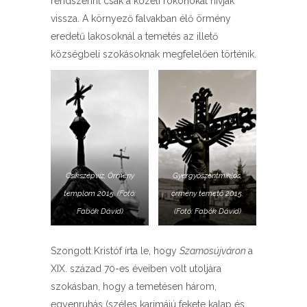
rendszerint csak a közeli rokonokat hívják
vissza. A környező falvakban élő örmény
eredetű lakosoknál a temetés az illető
községbeli szokásoknak megfelelően történik.
Csíkszépvíz, Örmény
Gyergyószentmiklós,
templom 2015. (Fotó:
örmény temető 2015.
Fabók Dávid)
(Fotó: Fabók Dávid)
Szongott Kristóf írta le, hogy
Szamosújváron
a
XIX. század 70-es éveiben volt utoljára
szokásban, hogy a temetésen három,
egyenruhás (széles karimájú fekete kalap és