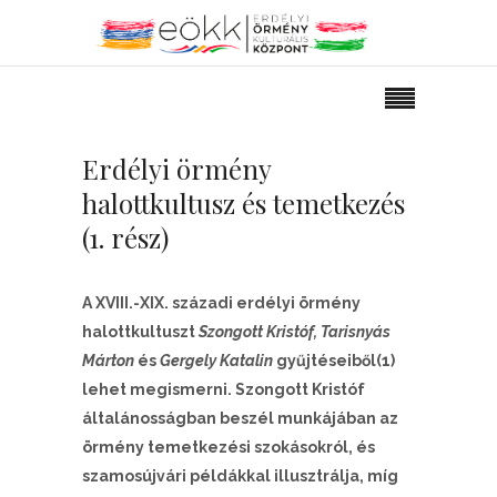
Erdélyi örmény
halottkultusz és temetkezés
(1. rész)
A XVIII.-XIX. századi erdélyi örmény
halottkultuszt
Szongott Kristóf, Tarisnyás
Márton
és
Gergely Katalin
gyűjtéseiből(1)
lehet megismerni. Szongott Kristóf
általánosságban beszél munkájában az
örmény temetkezési szokásokról, és
szamosújvári példákkal illusztrálja, míg