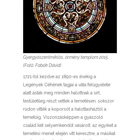
Gyergyószentmiklós, örmény templom 2015.
(Fotó: Fabók Dávid)
1721-től kezdve az 1890-es évekig a
Legények Céhének tagjai a váta felügyelete
alatt ásták meg minden halottnak a sírt,
testületileg részt vettek a temetésen, sokszor
rúdon vitték a koporsót a halottasháztól a
temetőig. Viszonzásképpen a gyászoló
család két selyemkendőt vásárolt: az egyiket a
temetési menet elején vitt keresztre, a másikat