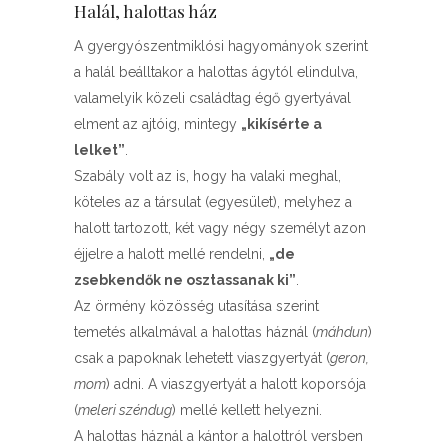
Halál, halottas ház
A gyergyószentmiklósi hagyományok szerint
a halál beálltakor a halottas ágytól elindulva,
valamelyik közeli családtag égő gyertyával
elment az ajtóig, mintegy
„kikísérte a
lelket”
.
Szabály volt az is, hogy ha valaki meghal,
köteles az a társulat (egyesület), melyhez a
halott tartozott, két vagy négy személyt azon
éjjelre a halott mellé rendelni,
„de
zsebkendők ne osztassanak ki”
.
Az örmény közösség utasítása szerint
temetés alkalmával a halottas háznál (
máhdun
)
csak a papoknak lehetett viaszgyertyát (
geron,
mom
) adni. A viaszgyertyát a halott koporsója
(
meleri széndug
) mellé kellett helyezni.
A halottas háznál a kántor a halottról versben