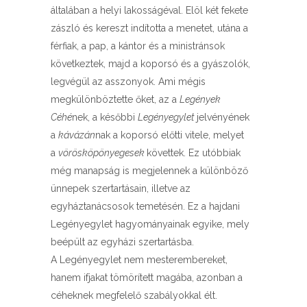
általában a helyi lakosságéval. Elöl két fekete
zászló és kereszt indította a menetet, utána a
férfiak, a pap, a kántor és a ministránsok
következtek, majd a koporsó és a gyászolók,
legvégül az asszonyok. Ami mégis
megkülönböztette őket, az a
Legények
Céhé
nek, a későbbi
Legényegylet
jelvényének
a
kávázán
nak a koporsó előtti vitele, melyet
a
vörösköpönyegesek
követtek. Ez utóbbiak
még manapság is megjelennek a különböző
ünnepek szertartásain, illetve az
egyháztanácsosok temetésén. Ez a hajdani
Legényegylet hagyományainak egyike, mely
beépült az egyházi szertartásba.
A Legényegylet nem mesterembereket,
hanem ifjakat tömörített magába, azonban a
céheknek megfelelő szabályokkal élt.