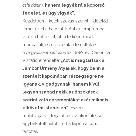
cshi dánin
),
hanem tegyék rá a koporsó
fedelet, és úgy vigyék”
.
Kezdetben – keleti szokás szerint – délelőtt
temették el a halottat. Előbb a templomba
vitték a holttestet, ott a lelkéért misét
mondattak, és csak azután temették el.
Gyergyószentmiklóson
az 1680. évi Canonica
Visitatio elrendelte:
„Azt is megtartsák a
Jámbor Ürmény Atyafiak, hogy benn a
szentelt kápolnában részegségre ne
igyanak, vigadgyanak, hanem kívül
legyen szabad nekik az ő szokások
szerint való ceremóniákat akár mikor is
elkövetni Istenesen”
. Eszerint
mulatságaikat, legalábbis az ökörsütéssel
egybekötött halotti tort a kápolna körül
tartották.