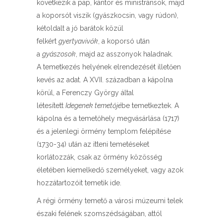
következik a pap, kántor és ministránsok, majd
a koporsót viszik (gyászkocsin, vagy rúdon),
kétoldalt a jó barátok közül
felkért
gyertyavivők
, a koporsó után
a
gyászosok
, majd az asszonyok haladnak.
A temetkezés helyének elrendezését illetően
kevés az adat. A XVII. században a kápolna
körül, a Ferenczy György által
létesített
Idegenek temetőjé
be temetkeztek. A
kápolna és a temetőhely megvásárlása (1717)
és a jelenlegi örmény templom felépítése
(1730-34) után az itteni temetéseket
korlátozzák, csak az örmény közösség
életében kiemelkedő személyeket, vagy azok
hozzátartozóit temetik ide.
A régi örmény temető a városi múzeumi telek
északi felének szomszédságában, attól