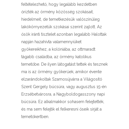
feltételezhető, hogy legalább kezdetben
őrizték az örmény közösség szokásait,
hiedelmeit, de temetkezésük valószínűleg
lakókörnyezetük szokásai szerint zajlott. Az
ősök iránti tisztelet azonban legalább Halottak
napján hazahívta valamennyiüket
gyökereikhez, a kolóniába, az ottmaradt
tágabb családba, az örmény katolikus
temetőbe. De ilyen látogatást tettek és tesznek
ma is az örmény gyökerűek, amikor évente
elzarándokoltak Szamosújvárra a Világosító
Szent Gergely búcsúra, vagy augusztus 15-én
Erzsébetvárosra, a Nagyboldogasszony napi
búcsúra. Ez alkalmakkor sohasem felejtették,
és ma sem felejtik el felkeresni őseik sírját a
temetőkertben.