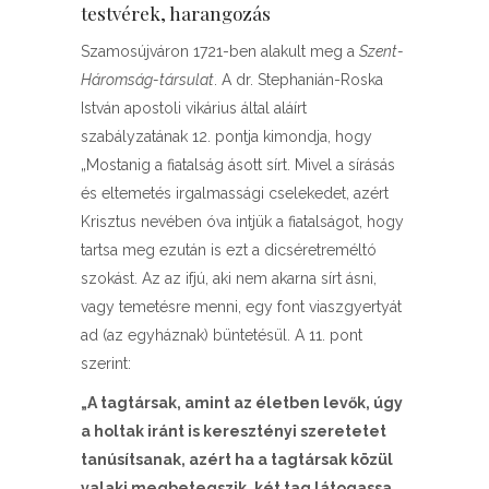
testvérek, harangozás
Szamosújváron 1721-ben alakult meg a
Szent-
Háromság-társulat
. A dr. Stephanián-Roska
István apostoli vikárius által aláírt
szabályzatának 12. pontja kimondja, hogy
„Mostanig a fiatalság ásott sírt. Mivel a sírásás
és eltemetés irgalmassági cselekedet, azért
Krisztus nevében óva intjük a fiatalságot, hogy
tartsa meg ezután is ezt a dicséretreméltó
szokást. Az az ifjú, aki nem akarna sírt ásni,
vagy temetésre menni, egy font viaszgyertyát
ad (az egyháznak) büntetésül. A 11. pont
szerint:
„A tagtársak, amint az életben levők, úgy
a holtak iránt is keresztényi szeretetet
tanúsítsanak, azért ha a tagtársak közül
valaki megbetegszik, két tag látogassa