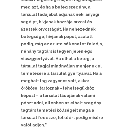
meg azt, és ha a beteg szegény, a
társulat ládájából adjanak neki anyagi
segélyt, hívjanak hozzája orvost és
fizessék orvosságát. Ha nehezednék
betegsége, hívjanak papot, azalatt
pedig, míg ez az utolsó kenetet feladja,
néhány tagtárs is legyen jelen égő
viaszgyertyával. Ha elhal a beteg, a
társulat tagjai mindnyájan menjenek el
temetésére a társulat gyertyáival. Ha a
meghalt tag vagyonos volt, akkor
örökösei tartoznak –tehetségükhöz
képest – a társulat ládájának valami
pénzt adni, ellenben az elhalt szegény
tagtárs temetési költségeit maga a
társulat fedezze, lelkéért pedig misére
valót adjon.”