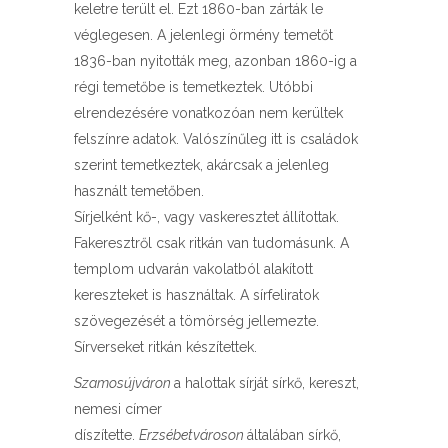
keletre terült el. Ezt 1860-ban zárták le
véglegesen. A jelenlegi örmény temetőt
1836-ban nyitották meg, azonban 1860-ig a
régi temetőbe is temetkeztek. Utóbbi
elrendezésére vonatkozóan nem kerültek
felszínre adatok. Valószínűleg itt is családok
szerint temetkeztek, akárcsak a jelenleg
használt temetőben.
Sírjelként kő-, vagy vaskeresztet állítottak.
Fakeresztről csak ritkán van tudomásunk. A
templom udvarán vakolatból alakított
kereszteket is használtak. A sírfeliratok
szövegezését a tömörség jellemezte.
Sírverseket ritkán készítettek.
Szamosújváron
a halottak sírját sírkő, kereszt,
nemesi címer
díszítette.
Erzsébetvároson
általában sírkő,