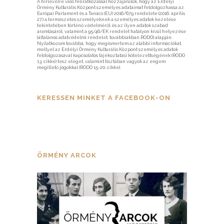
A hírlevélre való feliratkozással hozzájárulok, hogy az Erdélyi
Örmény Kulturális Központ személyes adataimat feldolgozhassa az
Európai Parlament és a Tanács (EU) 2016/679 rendelete (2016. április
27.) a természetes személyeknek a személyes adatok kezelése
tekintetében történő védelméről és az ilyen adatok szabad
áramlásáról, valamint a 95/46/EK rendelet hatályon kívül helyezése
(általános adatvédelmi rendelet, továbbiakban RODO) alapján.
Nyilatkozom továbbá, hogy megismertem az alábbi információkat,
mellyel az Erdélyi Örmény Kulturális Központ személyes adatok
feldolgozásával kapcsolatos tájékoztatási kötelezettségének (RODO
13. cikke) tesz eleget, valamint tisztában vagyok az engem
megillető jogokkal (RODO 15-20. cikke).
KERESSEN MINKET A FACEBOOK-ON
ÖRMÉNY ARCOK