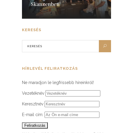
Skanzenben
KERESÉS
HÍRLEVÉL FELIRATKOZÁS
Ne maradjon le legfrissebb híreinkről!
Vezetéknév
Keresztnév
E-mail cím: