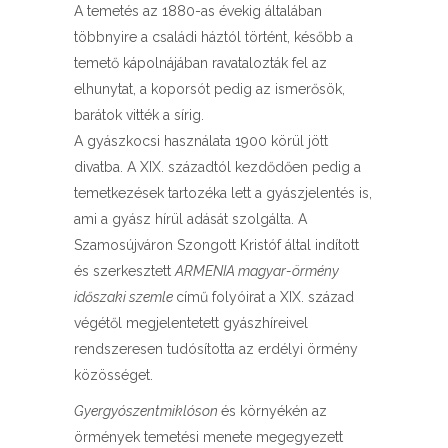
A temetés az 1880-as évekig általában
többnyire a családi háztól történt, később a
temető kápolnájában ravatalozták fel az
elhunytat, a koporsót pedig az ismerősök,
barátok vitték a sírig.
A gyászkocsi használata 1900 körül jött
divatba. A XIX. századtól kezdődően pedig a
temetkezések tartozéka lett a gyászjelentés is,
ami a gyász hírül adását szolgálta. A
Szamosújváron Szongott Kristóf által indított
és szerkesztett
ARMENIA magyar-örmény
időszaki szemle
című folyóirat a XIX. század
végétől megjelentetett gyászhíreivel
rendszeresen tudósította az erdélyi örmény
közösséget.
Gyergyószentmiklóson
és környékén az
örmények temetési menete megegyezett