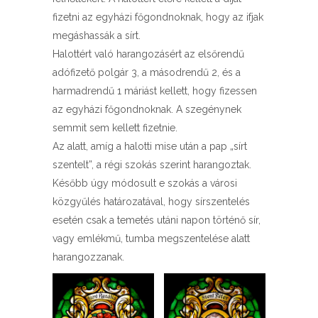
fizetni az egyházi főgondnoknak, hogy az ifjak
megáshassák a sírt.
Halottért való harangozásért az elsőrendű
adófizető polgár 3, a másodrendű 2, és a
harmadrendű 1 máriást kellett, hogy fizessen
az egyházi főgondnoknak. A szegénynek
semmit sem kellett fizetnie.
Az alatt, amíg a halotti mise után a pap „sírt
szentelt”, a régi szokás szerint harangoztak.
Később úgy módosult e szokás a városi
közgyűlés határozatával, hogy sírszentelés
esetén csak a temetés utáni napon történő sír,
vagy emlékmű, tumba megszentelése alatt
harangozzanak.