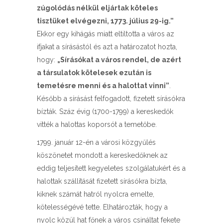
zúgolódás nélkül eljártak köteles
tisztüket elvégezni, 1773. július 29-ig.”
Ekkor egy kihágás miatt eltiltotta a város az
ifjakat a sírásástól és azt a határozatot hozta,
hogy:
„Sírásókat a város rendel, de azért
a társulatok kötelesek ezután is
temetésre menni és a halottat vinni”
.
Később a sírásást felfogadott, fizetett sírásókra
bízták. Száz évig (1700-1799) a kereskedők
vitték a halottas koporsót a temetőbe.
1799. január 12-én a városi közgyűlés
köszönetet mondott a kereskedőknek az
eddig teljesített kegyeletes szolgálatukért és a
halottak szállítását fizetett sírásókra bízta,
kiknek számát hatról nyolcra emelte,
kötelességévé tette. Elhatározták, hogy a
nyolc közül hat főnek a város csináltat fekete