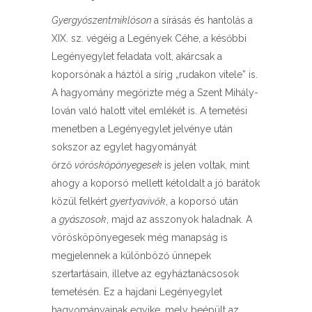
Gyergyószentmiklóson
a sírásás és hantolás a
XIX. sz. végéig a Legények Céhe, a későbbi
Legényegylet feladata volt, akárcsak a
koporsónak a háztól a sírig „rudakon vitele” is.
A hagyomány megőrizte még a Szent Mihály-
lován való halott vitel emlékét is. A temetési
menetben a Legényegylet jelvénye után
sokszor az egylet hagyományát
őrző
vörösköpönyegesek
is jelen voltak, mint
ahogy a koporsó mellett kétoldalt a jó barátok
közül felkért
gyertyavivők
, a koporsó után
a
gyászosok
, majd az asszonyok haladnak. A
vörösköpönyegesek még manapság is
megjelennek a különböző ünnepek
szertartásain, illetve az egyháztanácsosok
temetésén. Ez a hajdani Legényegylet
hagyományainak egyike, mely beépült az