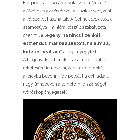
Elöljáróit saját sorából választotta. Vezetői
a
főváta
és az
alváta
voltak, akik jelvényként
a
vátabot
ot használták. A Céhnek 1715 előtt a
szamosújvári mintára készült szabályzata
szerint,
„a legény, ha nincs tizenkét
esztendős, már beállhatott, ha elmúlt,
köteles beállani”
a Legényegyletbe.
A Legények Céhének feladata volt az ifjak
erkölcsére felügyelni, őket a közérdekű
akciókba bevonni. Így például a céh adta a
nagy ünnepeken a templomi díszőrséget
(vörösköpönyegesek).