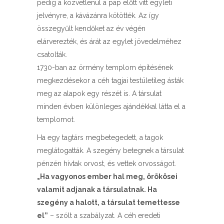
pedig a közvetlenül a pap előtt vitt egyleti
jelvényre, a kávázánra kötötték. Az így
összegyűlt kendőket az év végén
elárverezték, és árát az egylet jövedelméhez
csatolták.
1730-ban az örmény templom építésének
megkezdésekor a céh tagjai testületileg ásták
meg az alapok egy részét is. A társulat
minden évben különleges ajándékkal látta el a
templomot.
Ha egy tagtárs megbetegedett, a tagok
meglátogatták. A szegény betegnek a társulat
pénzén hívtak orvost, és vettek orvosságot.
„Ha vagyonos ember hal meg, örökösei
valamit adjanak a társulatnak. Ha
szegény a halott, a társulat temettesse
el”
– szólt a szabályzat. A céh eredeti