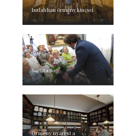
Iszfahhán örmény kincsei
Sarolta 80
Örmény nyárest a