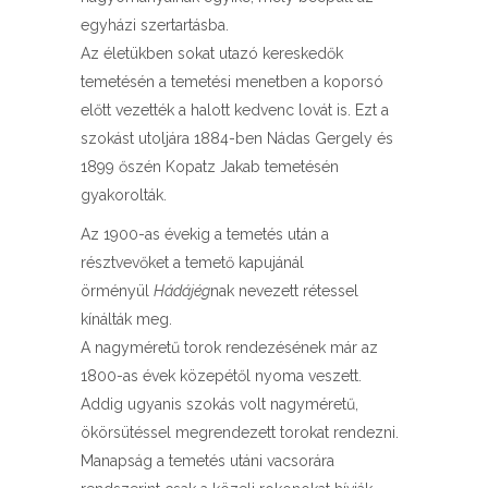
egyházi szertartásba.
Az életükben sokat utazó kereskedők
temetésén a temetési menetben a koporsó
előtt vezették a halott kedvenc lovát is. Ezt a
szokást utoljára 1884-ben Nádas Gergely és
1899 őszén Kopatz Jakab temetésén
gyakorolták.
Az 1900-as évekig a temetés után a
résztvevőket a temető kapujánál
örményül
Hádájég
nak nevezett rétessel
kínálták meg.
A nagyméretű torok rendezésének már az
1800-as évek közepétől nyoma veszett.
Addig ugyanis szokás volt nagyméretű,
ökörsütéssel megrendezett torokat rendezni.
Manapság a temetés utáni vacsorára