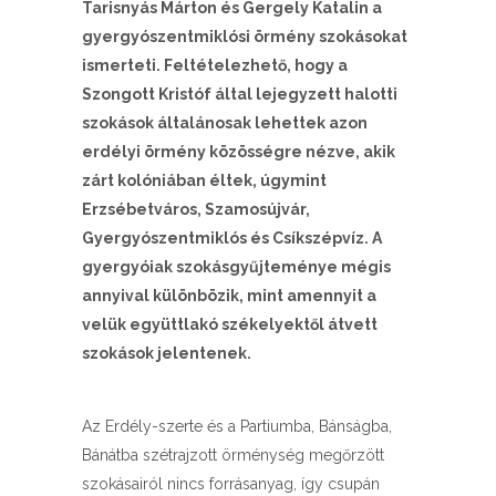
Tarisnyás Márton és Gergely Katalin a
gyergyószentmiklósi örmény szokásokat
ismerteti. Feltételezhető, hogy a
Szongott Kristóf által lejegyzett halotti
szokások általánosak lehettek azon
erdélyi örmény közösségre nézve, akik
zárt kolóniában éltek, úgymint
Erzsébetváros, Szamosújvár,
Gyergyószentmiklós és Csíkszépvíz. A
gyergyóiak szokásgyűjteménye mégis
annyival különbözik, mint amennyit a
velük együttlakó székelyektől átvett
szokások jelentenek.
Az Erdély-szerte és a Partiumba, Bánságba,
Bánátba szétrajzott örménység megőrzött
szokásairól nincs forrásanyag, így csupán