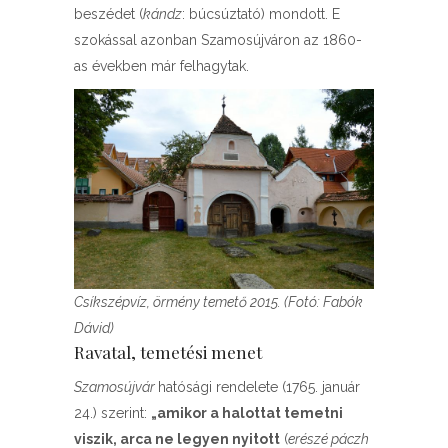
beszédet (
kándz
: búcsúztató) mondott. E
szokással azonban Szamosújváron az 1860-
as években már felhagytak.
Csíkszépvíz, örmény temető 2015. (Fotó: Fabók
Dávid)
Ravatal, temetési menet
Szamosújvár
hatósági rendelete (1765. január
24.) szerint:
„amikor a halottat temetni
viszik, arca ne legyen nyitott
(
erészé páczh