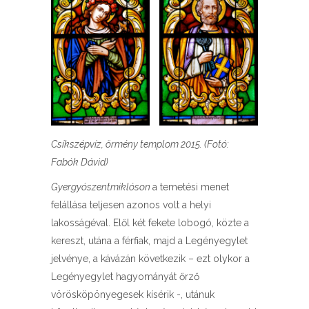
Csíkszépvíz, örmény templom 2015. (Fotó:
Fabók Dávid)
Gyergyószentmiklóson
a temetési menet
felállása teljesen azonos volt a helyi
lakosságéval. Elől két fekete lobogó, közte a
kereszt, utána a férfiak, majd a Legényegylet
jelvénye, a kávázán következik – ezt olykor a
Legényegylet hagyományát őrző
vörösköpönyegesek kísérik -, utánuk