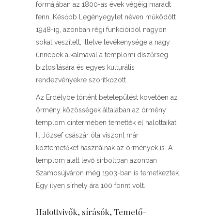
formájában az 1800-as évek végéig maradt
fenn. Később Legényegylet néven működött
1948-ig, azonban régi funkcióiból nagyon
sokat veszített, illetve tevékenysége a nagy
ünnepek alkalmával a templomi díszőrség
biztosítására és egyes kulturális
rendezvényekre szorítkozott.
Az Erdélybe történt betelepülést követően az
örmény közösségek általában az örmény
templom cintermében temették el halottaikat.
II. József császár óta viszont már
köztemetőket használnak az örmények is. A
templom alatt levő sírboltban azonban
Szamosújváron még 1903-ban is temetkeztek.
Egy ilyen sírhely ára 100 forint volt.
Halottvivők, sírásók, Temető-