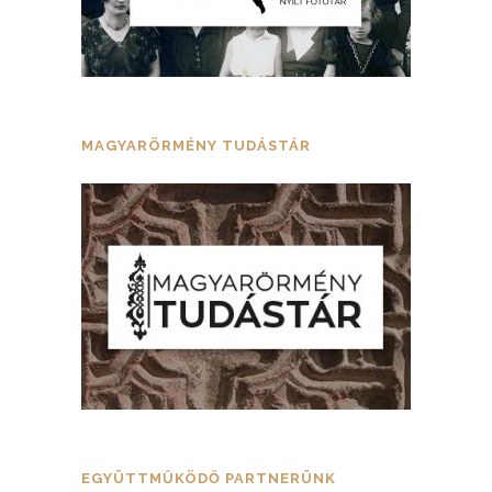
MAGYARÖRMÉNY TUDÁSTÁR
EGYÜTTMŰKÖDŐ PARTNERÜNK