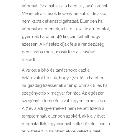
köpenyt. Ez a hat viszi a halottat „taxa” szerint.
Mehettek a sírásók köpeny nélkül is, de akkor
nem kaptak ellenszolgáltatást. Ellenben ha
köpenyben mentek, a halott családja 1 forintot,
gyermek halottért 40 krajcárt kellett hogy
fizessen. A kifizetett díjak fele a rendezőség
pénztárába ment, másik fele a sírásóké
maradt.
A város: a bíró és tanácsnokok azt a
határozatot hozták, hogy 1721-től a halottért,
ha gazdag fizessenek a templomnak 6, és ha
szegényebb 3 magyar forintot. Az egészen
szegényt a temetőn kívül ingyen temessék el.
A 7 év alatti gyermekért nem kellett fizetni a
templomnak, ellenben azokért, akik a 7 évet
meghaladták, ugyanannyit kellett fizetni, mint a
felnőttekért. A halottért előre kellett a díjat