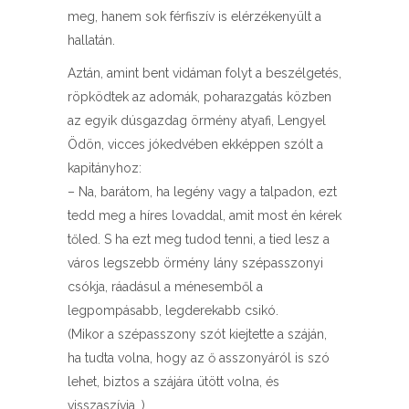
meg, hanem sok férfiszív is elérzékenyült a
hallatán.
Aztán, amint bent vidáman folyt a beszélgetés,
röpködtek az adomák, poharazgatás közben
az egyik dúsgazdag örmény atyafi, Lengyel
Ödön, vicces jókedvében ekképpen szólt a
kapitányhoz:
– Na, barátom, ha legény vagy a talpadon, ezt
tedd meg a híres lovaddal, amit most én kérek
tőled. S ha ezt meg tudod tenni, a tied lesz a
város legszebb örmény lány szépasszonyi
csókja, ráadásul a ménesemből a
legpompásabb, legderekabb csikó.
(Mikor a szépasszony szót kiejtette a száján,
ha tudta volna, hogy az ő asszonyáról is szó
lehet, biztos a szájára ütött volna, és
visszaszívja…)