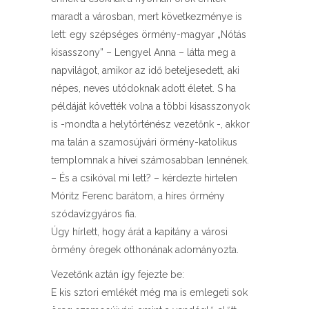
maradt a városban, mert következménye is
lett: egy szépséges örmény-magyar „Nótás
kisasszony” – Lengyel Anna – látta meg a
napvilágot, amikor az idő beteljesedett, aki
népes, neves utódoknak adott életet. S ha
példáját követték volna a többi kisasszonyok
is -mondta a helytörténész vezetőnk -, akkor
ma talán a szamosújvári örmény-katolikus
templomnak a hívei számosabban lennének.
– És a csikóval mi lett? – kérdezte hirtelen
Móritz Ferenc barátom, a híres örmény
szódavízgyáros fia.
Úgy hírlett, hogy árát a kapitány a városi
örmény öregek otthonának adományozta.
Vezetőnk aztán így fejezte be:
E kis sztori emlékét még ma is emlegeti sok