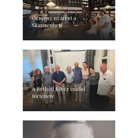
Örmény nyárest a
Skanzenben
A Rétháti Kövér család
története