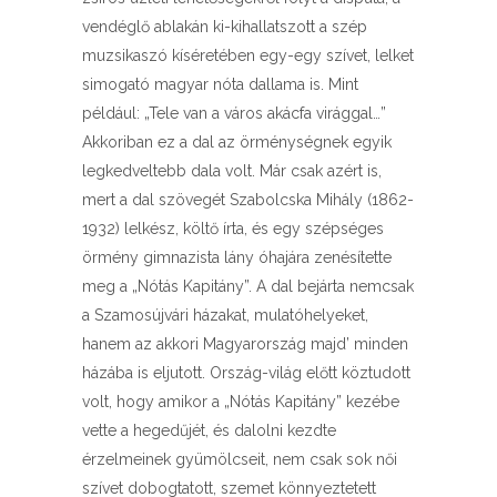
vendéglő ablakán ki-kihallatszott a szép
muzsikaszó kíséretében egy-egy szívet, lelket
simogató magyar nóta dallama is. Mint
például: „Tele van a város akácfa virággal…”
Akkoriban ez a dal az örménységnek egyik
legkedveltebb dala volt. Már csak azért is,
mert a dal szövegét Szabolcska Mihály (1862-
1932) lelkész, költő írta, és egy szépséges
örmény gimnazista lány óhajára zenésítette
meg a „Nótás Kapitány”. A dal bejárta nemcsak
a Szamosújvári házakat, mulatóhelyeket,
hanem az akkori Magyarország majd’ minden
házába is eljutott. Ország-világ előtt köztudott
volt, hogy amikor a „Nótás Kapitány” kezébe
vette a hegedűjét, és dalolni kezdte
érzelmeinek gyümölcseit, nem csak sok női
szívet dobogtatott, szemet könnyeztetett