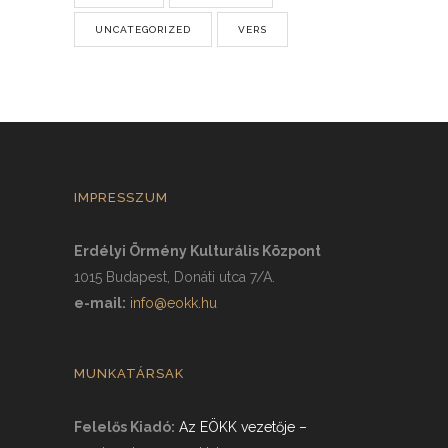
UNCATEGORIZED
VERS
IMPRESSZUM
Erdélyi Örmény Kulturális Központ
1015 Budapest, Donáti utca 7/A.
e-mail:
info@eokk.hu
MUNKATÁRSAK
Felelős Kiadó:
Az EÖKK vezetője
–