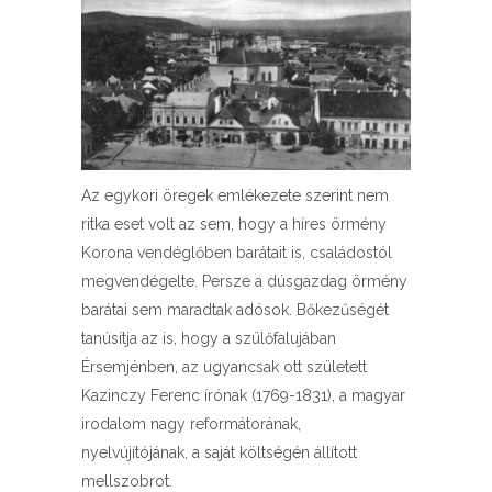
Az egykori öregek emlékezete szerint nem
ritka eset volt az sem, hogy a híres örmény
Korona vendéglőben barátait is, családostól
megvendégelte. Persze a dúsgazdag örmény
barátai sem maradtak adósok. Bőkezűségét
tanúsítja az is, hogy a szülőfalujában
Érsemjénben, az ugyancsak ott született
Kazinczy Ferenc írónak (1769-1831), a magyar
irodalom nagy reformátorának,
nyelvújítójának, a saját költségén állított
mellszobrot.