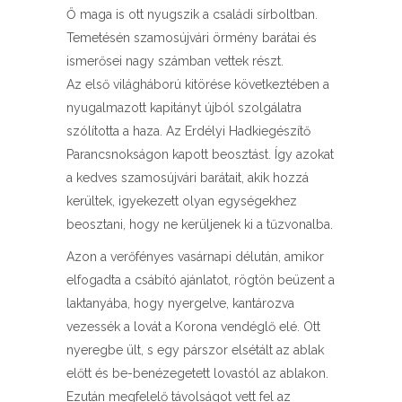
Ő maga is ott nyugszik a családi sírboltban.
Temetésén szamosújvári örmény barátai és
ismerősei nagy számban vettek részt.
Az első világháború kitörése következtében a
nyugalmazott kapitányt újból szolgálatra
szólította a haza. Az Erdélyi Hadkiegészítő
Parancsnokságon kapott beosztást. Így azokat
a kedves szamosújvári barátait, akik hozzá
kerültek, igyekezett olyan egységekhez
beosztani, hogy ne kerüljenek ki a tűzvonalba.
Azon a verőfényes vasárnapi délután, amikor
elfogadta a csábító ajánlatot, rögtön beüzent a
laktanyába, hogy nyergelve, kantározva
vezessék a lovát a Korona vendéglő elé. Ott
nyeregbe ült, s egy párszor elsétált az ablak
előtt és be-benézegetett lovastól az ablakon.
Ezután megfelelő távolságot vett fel az