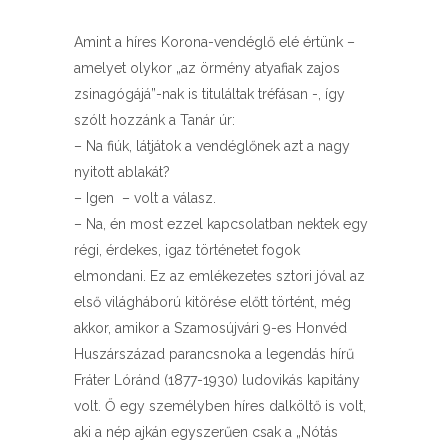
Amint a híres Korona-vendéglő elé értünk –
amelyet olykor „az örmény atyafiak zajos
zsinagógájá”-nak is tituláltak tréfásan -, így
szólt hozzánk a Tanár úr:
– Na fiúk, látjátok a vendéglőnek azt a nagy
nyitott ablakát?
– Igen – volt a válasz.
– Na, én most ezzel kapcsolatban nektek egy
régi, érdekes, igaz történetet fogok
elmondani. Ez az emlékezetes sztori jóval az
első világháború kitörése előtt történt, még
akkor, amikor a Szamosújvári 9-es Honvéd
Huszárszázad parancsnoka a legendás hírű
Fráter Lóránd (1877-1930) ludovikás kapitány
volt. Ő egy személyben híres dalköltő is volt,
aki a nép ajkán egyszerűen csak a „Nótás