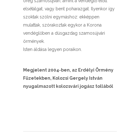
öreg szamosújvári, amint a vendéglő előtt
elsétálgat, vagy bent poharazgat. Ilyenkor így
szoktak szólni egymáshoz: ekképpen
mulattak, szórakoztak egykor a Korona
vendéglőben a dúsgazdag szamosújvári
örmények.
Isten áldása legyen poraikon.
Megjelent 2004-ben, az Erdélyi Örmény
Füzetekben, Kolozsi Gergely István
nyugalmazott kolozsvári jogász tollából