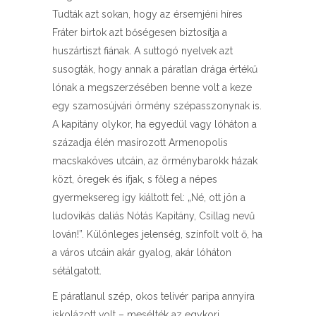
Tudták azt sokan, hogy az érsemjéni híres
Fráter birtok azt bőségesen biztosítja a
huszártiszt fiának. A suttogó nyelvek azt
susogták, hogy annak a páratlan drága értékű
lónak a megszerzésében benne volt a keze
egy szamosújvári örmény szépasszonynak is.
A kapitány olykor, ha egyedül vagy lóháton a
századja élén masírozott Armenopolis
macskaköves utcáin, az örménybarokk házak
közt, öregek és ifjak, s főleg a népes
gyermeksereg így kiáltott fel: „Né, ott jön a
ludovikás daliás Nótás Kapitány, Csillag nevű
lován!”. Különleges jelenség, színfolt volt ő, ha
a város utcáin akár gyalog, akár lóháton
sétálgatott.
E páratlanul szép, okos telivér paripa annyira
iskolázott volt – mesélték az egykori