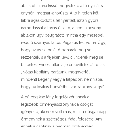
ablaktól, utána kissé megvetette a ló nyakát s
enyhén, megsarkantyúzta. A ló hírtelen két
lábra ágaskodott s felnyerített, aztán gyors
iramodással a lovas és a ló, a nem alacsony
ablakon úgy beugratott, mintha egy mesebeli
repülő szárnyas táltos Pegazus lett volna. Úgy,
hogy az asztalon álló poharak meg se
rezzentek, s a fejeken levő cilinderek meg se
billentek. Ennek láttán a jelenlévők felkiáltottak:
„Nótás Kapitány barátunk, megnyertél
mindent! Legény vagy a talpadon, nemhiába,
hogy ludovikás honvédhuszár kapitány vagy!”
A délceg kapitány legelőszőr annak a
legszebb örményasszonynak a csókját
igényelte, aki nem volt más, mint a dúsgazdag
örménynek a szépséges, fiatal felesége. Ám
ennek a csóknak a nyomán örök emlék