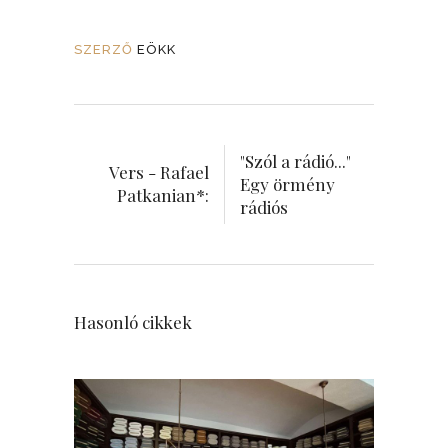
SZERZŐ
EÖKK
"Szól a rádió..."
Vers - Rafael
Egy örmény
Patkanian*:
rádiós
Hasonló cikkek