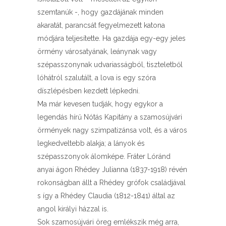
szemtanúk -, hogy gazdájának minden
akaratát, parancsát fegyelmezett katona
módjára teljesítette. Ha gazdája egy-egy jeles
örmény városatyának, leánynak vagy
szépasszonynak udvariasságból, tiszteletből
lóhátról szalutált, a lova is egy szóra
díszlépésben kezdett lépkedni.
Ma már kevesen tudják, hogy egykor a
legendás hírű Nótás Kapitány a szamosújvári
örmények nagy szimpatizánsa volt, és a város
legkedveltebb alakja; a lányok és
szépasszonyok álomképe. Fráter Lóránd
anyai ágon Rhédey Julianna (1837-1918) révén
rokonságban állt a Rhédey grófok családjával
s így a Rhédey Claudia (1812-1841) által az
angol királyi házzal is.
Sok szamosújvári öreg emlékszik még arra,