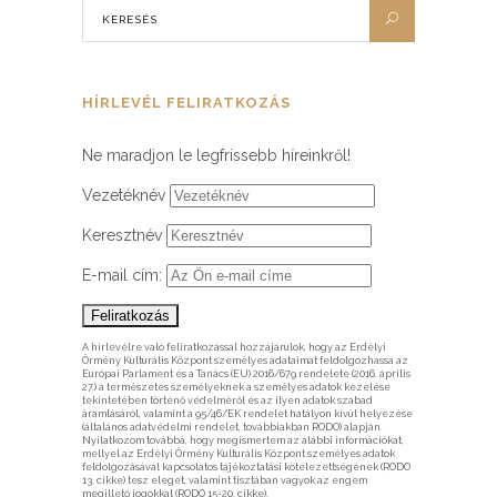
HÍRLEVÉL FELIRATKOZÁS
Ne maradjon le legfrissebb híreinkről!
Vezetéknév
Keresztnév
E-mail cím:
A hírlevélre való feliratkozással hozzájárulok, hogy az Erdélyi
Örmény Kulturális Központ személyes adataimat feldolgozhassa az
Európai Parlament és a Tanács (EU) 2016/679 rendelete (2016. április
27.) a természetes személyeknek a személyes adatok kezelése
tekintetében történő védelméről és az ilyen adatok szabad
áramlásáról, valamint a 95/46/EK rendelet hatályon kívül helyezése
(általános adatvédelmi rendelet, továbbiakban RODO) alapján.
Nyilatkozom továbbá, hogy megismertem az alábbi információkat,
mellyel az Erdélyi Örmény Kulturális Központ személyes adatok
feldolgozásával kapcsolatos tájékoztatási kötelezettségének (RODO
13. cikke) tesz eleget, valamint tisztában vagyok az engem
megillető jogokkal (RODO 15-20. cikke).