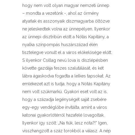
hogy nem volt olyan magyar nemzeti ünnep
– mondta a vezetőnk -, ahol az örmény
atyafiak és asszonyaik díszmagyarba öltözve
ne jeleskedtek volna az ünnepélyen. Ilyenkor
az ünnepi dísztribün előtt a Nótás Kapitány, a
nyalka színpompás huszárszázad élén
tisztelegve vonult el a város előkelősége előtt.
S ilyenkor Csillag nevű lova is díszlépésben
követte gazdája feszes szalutálását, és két
lábra ágaskodva fogadta a lelkes tapsokat. Az
emlékezet azt is tudja, hogy a Nótás Kapitány
nem volt szűkmarkú. Gyakori eset volt az is,
hogy a századja legénységét saját zsebére
egy-egy vendéglőbe invitálta, amint a város
katonai gyakorlótérről hazafelé lovagoltak.
Ilyenkor így szólt: „Na fiúk, lesz nóta?!” Igen,
visszhangzott a száz torokból a válasz. A nép