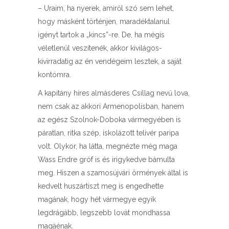
– Uraim, ha nyerek, amiről szó sem lehet,
hogy másként történjen, maradéktalanul
igényt tartok a „kincs”-re. De, ha mégis
véletlenül veszítenék, akkor kivilágos-
kivirradatig az én vendégeim lesztek, a saját
kontómra.
A kapitány híres almásderes Csillag nevű lova,
nem csak az akkori Armenopolisban, hanem
az egész Szolnok-Doboka vármegyében is
páratlan, ritka szép, iskolázott telivér paripa
volt. Olykor, ha látta, megnézte még maga
Wass Endre gróf is és irigykedve bámulta
meg. Hiszen a szamosújvári örmények által is
kedvelt huszártiszt meg is engedhette
magának, hogy hét vármegye egyik
legdrágább, legszebb lovát mondhassa
magáénak.