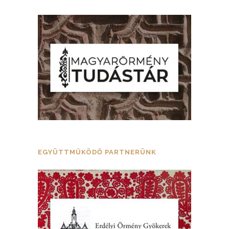
EGYÜTTMŰKÖDŐ PARTNERÜNK