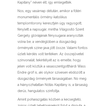
Kapitány” néven élt, így emlegették.
Nos, egy vasárnap délután, amikor a főtéri
monumentális örmény-katolikus
templomtorony keresztjén úgy ragyogott,
fénylett a napsugár, mintha Világosító Szent
Gergely glóriájának fénysugarai aranyozták
volna be, a vendéglőben a dúsgazdag
örmények színe-java jött össze. Valami fontos
üzleti kérdés volt terítéken. Az összejövetel
színvonalát, tekintélyét az is emelte, hogy
jelen volt köztük a vasasszentgotthárdi Wass
Endre gróf is, aki olykor szívesen elidőzött a
dúsgazdag örmények társaságában. No meg
a hiányozhatatlan Nótás Kapitány is, a társaság
derűs, hangulatos színfoltja.
Amint poharazgatás közben a kecsegtető,
zsíros üzleti lehetőségekről folyt a disputa, a