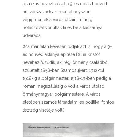
ajka el is nevezte őket a 9-es nótás honvéd
huszárszázadnak, mert ahányszor
végigmentek a város utcáin, mindig
nótaszóval vonultak ki és be a kaszárnya
udvarába.
(Ma már talán kevesen tudják azt is, hogy a 9-
es honvédlaktanya építése Duha Kristóf
nevéhez fűződik, aki régi örmény családból
született 1858-ban Szamosújvárt. 1912-től
1918-ig alpolgármester, 1918-19-ben pedig a
román megszállásig ő volt a város utolsó
örménymagyar polgármestere. A város
életében számos társadalmi és politikai fontos
tisztség viselője volt.)