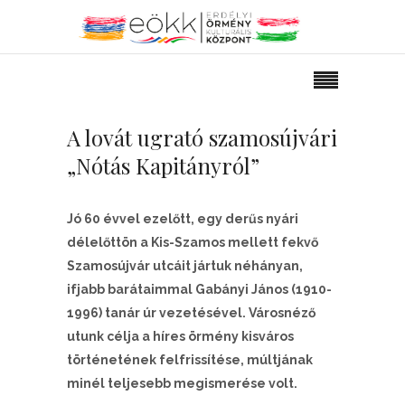
A lovát ugrató szamosújvári
„Nótás Kapitányról”
Jó 60 évvel ezelőtt, egy derűs nyári
délelőttön a Kis-Szamos mellett fekvő
Szamosújvár utcáit jártuk néhányan,
ifjabb barátaimmal Gabányi János (1910-
1996) tanár úr vezetésével. Városnéző
utunk célja a híres örmény kisváros
történetének felfrissítése, múltjának
minél teljesebb megismerése volt.