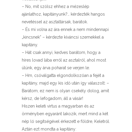
– No, mit szólsz ehhez a mézeslép
ajánlathoz, kapitányunk?… kérdezték hangos
nevetéssel az asztaltársak, barátok.
– És mi volna az ára ennek a nem mindennapi
„kincsnek” – kérdezte kíváncsi szemekkel a
kapitány.
– Hát csak annyi, kedves barátom, hogy a
híres lovad lába erről az asztalról, ahol most
ülünk, egy árva poharat se verjen le.
– Hm, csóválgatta elgondolkozóan a fejét a
kapitány, majd egy kis idő után így válaszolt: –
Barátom, ez nem is olyan csekély dolog, amit
kérsz, de lefogadom, áll a vásár!
Hiszen keleti virtus a magyarban és az
örményben egyaránt lakozik, mert mind a két
nép ló segítségével érkezett e földre, Keletről.
Aztán ezt mondta a kapitány: