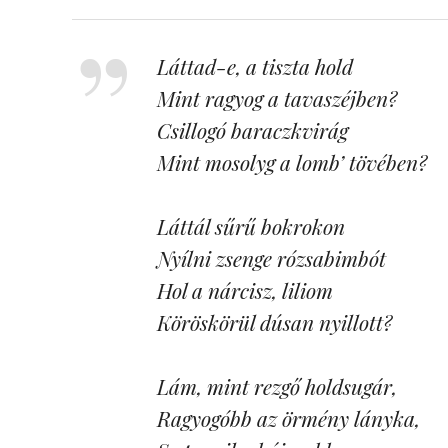
Láttad-e, a tiszta hold
Mint ragyog a tavaszéjben?
Csillogó baraczkvirág
Mint mosolyg a lomb’ tövében?
Láttál sűrű bokrokon
Nyílni zsenge rózsabimbót
Hol a nárcisz, liliom
Köröskörül dúsan nyillott?
Lám, mint rezgő holdsugár,
Ragyogóbb az örmény lányka,