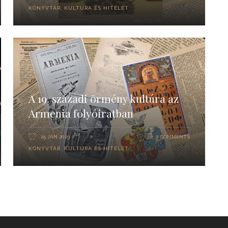
KÖNYVTÁR
,
KULTÚRA ÉS HITÉLET
A 19. századi örmény kultúra az
Armenia folyóiratban
25 JAN 2023
0 COMMENTS
KÖNYVTÁR
,
KULTÚRA ÉS HITÉLET