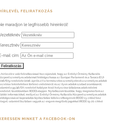
HÍRLEVÉL FELIRATKOZÁS
Ne maradjon le legfrissebb híreinkről!
Vezetéknév
Keresztnév
E-mail cím:
A hírlevélre való feliratkozással hozzájárulok, hogy az Erdélyi Örmény Kulturális
Központ személyes adataimat feldolgozhassa az Európai Parlament és a Tanács (EU)
2016/679 rendelete (2016. április 27.) a természetes személyeknek a személyes adatok
kezelése tekintetében történő védelméről és az ilyen adatok szabad áramlásáról,
valamint a 95/46/EK rendelet hatályon kívül helyezése (általános adatvédelmi
rendelet, továbbiakban RODO) alapján. Nyilatkozom továbbá, hogy megismertem az
alábbi információkat, mellyel az Erdélyi Örmény Kulturális Központ személyes adatok
feldolgozásával kapcsolatos tájékoztatási kötelezettségének (RODO 13. cikke) tesz
eleget, valamint tisztában vagyok az engem megillető jogokkal (RODO 15-20. cikke).
KERESSEN MINKET A FACEBOOK-ON