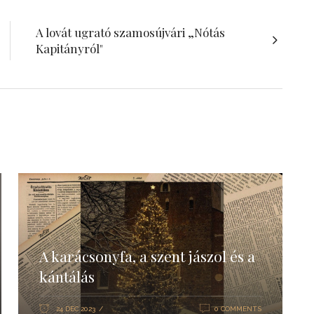
A lovát ugrató szamosújvári „Nótás
Kapitányról"
A karácsonyfa, a szent jászol és a
kántálás
24 DEC 2023
0 COMMENTS