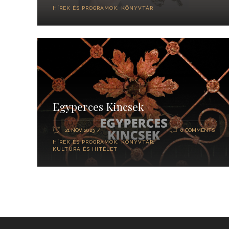
HÍREK ÉS PROGRAMOK
,
KÖNYVTÁR
Egyperces Kincsek
21 NOV 2023
0 COMMENTS
HÍREK ÉS PROGRAMOK
,
KÖNYVTÁR
,
KULTÚRA ÉS HITÉLET