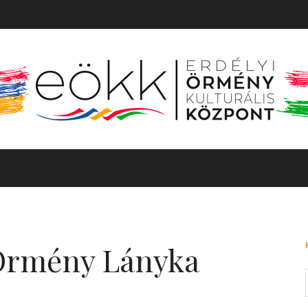
TÖRTÉNET
MOZGÓKÉP
KIÁLLÍTÁS
BARANGOLÓ
 Örmény Lányka