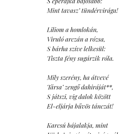
S eperajka bájosabb:
Mint tavasz’ tündérvirága!
Liliom a homlokán,
Viruló arczán a rózsa,
S bárha szíve lelkesül:
Tiszta fény sugárzik róla.
Mily szerény, ha átvevé
Társa’ zengő dahiráját**,
S játszi, vig dalok között
El-eljárja bűvös tánczát!
Karcsú bájalakja, mint