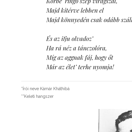
Körbe’ ringó szép virágszál,
Majd kitérve lebben el
Majd könnyedén csak odább szá
És az ifju olvadoz’
Ha rá néz a tánczolóra,
Míg az aggnak fáj, hogy őt
Már az élet’ terhe nyomja!
*Írói neve Kámár Kháthibá
**Keleti hangszer