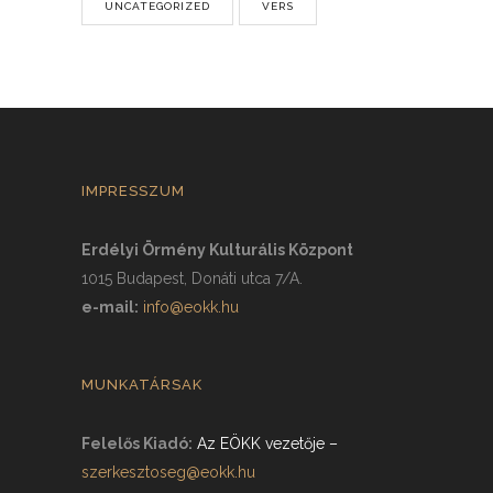
UNCATEGORIZED
VERS
IMPRESSZUM
Erdélyi Örmény Kulturális Központ
1015 Budapest, Donáti utca 7/A.
e-mail:
info@eokk.hu
MUNKATÁRSAK
Felelős Kiadó:
Az EÖKK vezetője
–
szerkesztoseg@eokk.hu