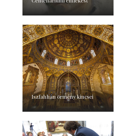
Centenáriumi emlékest
Iszfahhán örmény kincsei