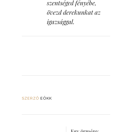
szentséged fényébe,
övezd derekunkat az
igazsággal.
SZERZŐ
EÖKK
Egy örmény