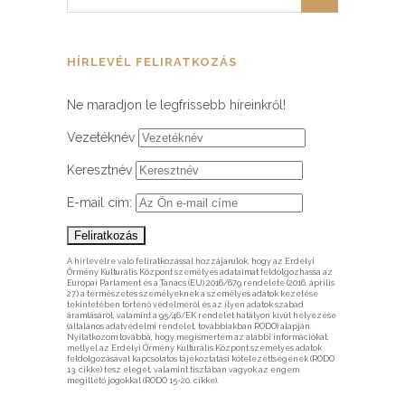
HÍRLEVÉL FELIRATKOZÁS
Ne maradjon le legfrissebb híreinkről!
Vezetéknév
Keresztnév
E-mail cím:
A hírlevélre való feliratkozással hozzájárulok, hogy az Erdélyi
Örmény Kulturális Központ személyes adataimat feldolgozhassa az
Európai Parlament és a Tanács (EU) 2016/679 rendelete (2016. április
27.) a természetes személyeknek a személyes adatok kezelése
tekintetében történő védelméről és az ilyen adatok szabad
áramlásáról, valamint a 95/46/EK rendelet hatályon kívül helyezése
(általános adatvédelmi rendelet, továbbiakban RODO) alapján.
Nyilatkozom továbbá, hogy megismertem az alábbi információkat,
mellyel az Erdélyi Örmény Kulturális Központ személyes adatok
feldolgozásával kapcsolatos tájékoztatási kötelezettségének (RODO
13. cikke) tesz eleget, valamint tisztában vagyok az engem
megillető jogokkal (RODO 15-20. cikke).