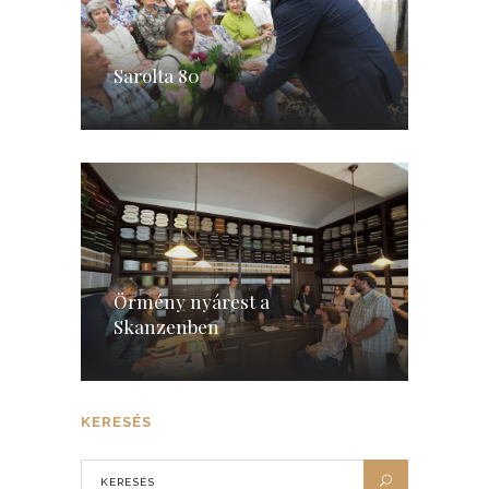
Sarolta 80
Örmény nyárest a
Skanzenben
KERESÉS