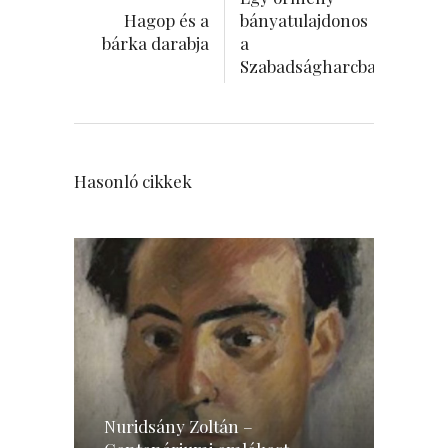
Hagop és a
bányatulajdonos
bárka darabja
a
Szabadságharcban
Hasonló cikkek
Nuridsány Zoltán –