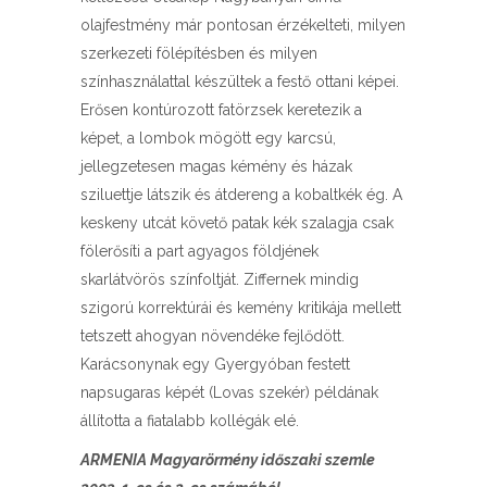
olajfestmény már pontosan érzékelteti, milyen
szerkezeti fölépítésben és milyen
színhasználattal készültek a festő ottani képei.
Erősen kontúrozott fatörzsek keretezik a
képet, a lombok mögött egy karcsú,
jellegzetesen magas kémény és házak
sziluettje látszik és átdereng a kobaltkék ég. A
keskeny utcát követő patak kék szalagja csak
fölerősíti a part agyagos földjének
skarlátvörös színfoltját. Ziffernek mindig
szigorú korrektúrái és kemény kritikája mellett
tetszett ahogyan növendéke fejlődött.
Karácsonynak egy Gyergyóban festett
napsugaras képét (Lovas szekér) példának
állította a fiatalabb kollégák elé.
ARMENIA Magyarörmény időszaki szemle