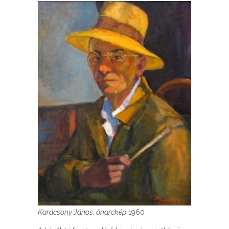
Karácsony János: önarckép
1960