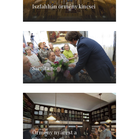
Iszfahhán örmény kincsei
Sarolta 80
Örmény nyárest a