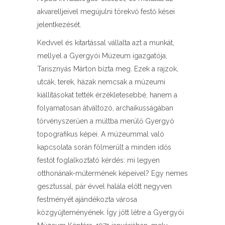
akvarelljeivel megújulni törekvő festő kései
jelentkezését.
Kedvvel és kitartással vállalta azt a munkát,
mellyel a Gyergyói Múzeum igazgatója,
Tarisznyás Márton bízta meg. Ezek a rajzok,
utcák, terek, házak nemcsak a múzeumi
kiállításokat tették érzékletesebbé, hanem a
folyamatosan átváltozó, archaikusságában
törvényszerűen a múltba merülő Gyergyó
topografikus képei. A múzeummal való
kapcsolata során fölmerült a minden idős
festőt foglalkoztató kérdés: mi legyen
otthonának-műtermének képeivel? Egy nemes
gesztussal, pár évvel halála előtt negyven
festményét ajándékozta városa
közgyűjteményének. Így jött létre a Gyergyói