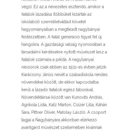
végzi. Ez az a nevezetes esztendő, amikor a
fiatalok lázadása (többüket kizárták az
iskolából) szemléletváltást követel
hagyományaiban a megfáradt nagybányai
festészetben. A fiatal generáció figyel fel új
hangokra. A gazdasági válság nyomorában a
társadalmi kérdésekre nyitott művészet lesz a
fiatalok számára a példa. A nagybányai
névsorok csak ebben az 1931-es évben jelzik
Karácsony János nevét a szabadiskola rendes
növendékei között, de ekkor kapcsolatba
kerül a lázadó fiatalok egész táborával.
Növendéktársai között van Kunovits András,
Agrikola Lídia, Katz Márton, Csizér Lilla, Káhán
Sára, Pittner Olivér, Matolay László. A csoport
tagjai a Nagybányára akkoriban elérkező
avantgárd művészet szellemében kívánnak