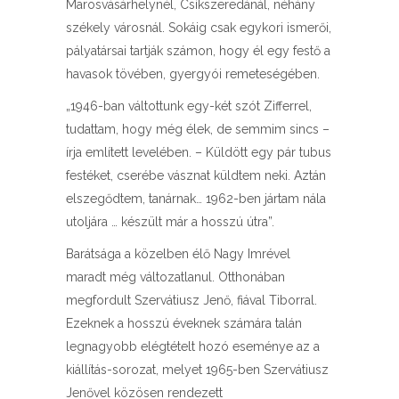
Marosvásárhelynél, Csíkszeredánál, néhány
székely városnál. Sokáig csak egykori ismerői,
pályatársai tartják számon, hogy él egy festő a
havasok tövében, gyergyói remeteségében.
„1946-ban váltottunk egy-két szót Zifferrel,
tudattam, hogy még élek, de semmim sincs –
írja említett levelében. – Küldött egy pár tubus
festéket, cserébe vásznat küldtem neki. Aztán
elszegődtem, tanárnak… 1962-ben jártam nála
utoljára … készült már a hosszú útra”.
Barátsága a közelben élő Nagy Imrével
maradt még változatlanul. Otthonában
megfordult Szervátiusz Jenő, fiával Tiborral.
Ezeknek a hosszú éveknek számára talán
legnagyobb elégtételt hozó eseménye az a
kiállítás-sorozat, melyet 1965-ben Szervátiusz
Jenővel közösen rendezett