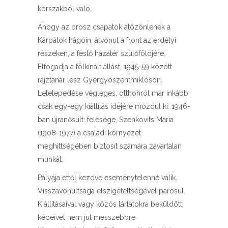
korszakból való.
Ahogy az orosz csapatok átözönlenek a
Kárpátok hágóin, átvonul a front az erdélyi
részeken, a festő hazatér szülőföldjére.
Elfogadja a fölkínált állást, 1945-59 között
rajztanár lesz Gyergyószentmiklóson.
Letelepedése végleges, otthonról már inkább
csak egy-egy kiállítás idejére mozdul ki. 1946-
ban újranősült: felesége, Szenkovits Mária
(1908-1977) a családi környezet
meghittségében biztosít számára zavartalan
munkát.
Pályája ettől kezdve eseménytelenné válik.
Visszavonultsága elszigeteltségével párosul.
Kiállításaival vagy közös tárlatokra beküldött
képeivel nem jut messzebbre