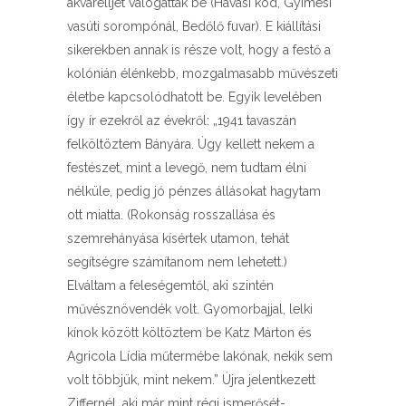
akvarelljét válogatták be (Havasi köd, Gyimesi
vasúti sorompónál, Bedőlő fuvar). E kiállítási
sikerekben annak is része volt, hogy a festő a
kolónián élénkebb, mozgalmasabb művészeti
életbe kapcsolódhatott be. Egyik levelében
így ír ezekről az évekről: „1941 tavaszán
felköltöztem Bányára. Úgy kellett nekem a
festészet, mint a levegő, nem tudtam élni
nélküle, pedig jó pénzes állásokat hagytam
ott miatta. (Rokonság rosszallása és
szemrehányása kísértek utamon, tehát
segítségre számítanom nem lehetett.)
Elváltam a feleségemtől, aki szintén
művésznövendék volt. Gyomorbajjal, lelki
kínok között költöztem be Katz Márton és
Agricola Lídia műtermébe lakónak, nekik sem
volt többjük, mint nekem.” Újra jelentkezett
Ziffernél, aki már mint régi ismerősét-