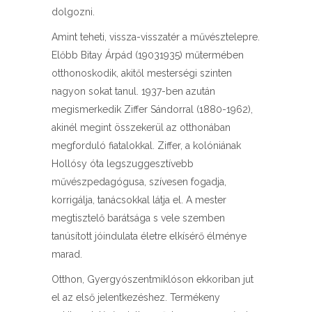
dolgozni.
Amint teheti, vissza-visszatér a művésztelepre.
Előbb Bitay Árpád (19031935) műtermében
otthonoskodik, akitől mesterségi szinten
nagyon sokat tanul. 1937-ben azután
megismerkedik Ziffer Sándorral (1880-1962),
akinél megint összekerül az otthonában
megforduló fiatalokkal. Ziffer, a kolóniának
Hollósy óta legszuggesztívebb
művészpedagógusa, szívesen fogadja,
korrigálja, tanácsokkal látja el. A mester
megtisztelő barátsága s vele szemben
tanúsított jóindulata életre elkísérő élménye
marad.
Otthon, Gyergyószentmiklóson ekkoriban jut
el az első jelentkezéshez. Termékeny