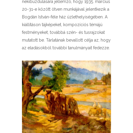
nekibuzdulására jellemző, hogy 1935. március
20-31-e között ötven munkájával jelentkezik a
Bogdán István-féle ház üzlethelyiségében. A
kiállításon tájképeket, kompozíciós témájú
festményeket, továbbá szén- és tusrajzokat
mutatott be. Tárlatának bevallott célja az, hogy
az eladásokból további tanulmányait fedezze.