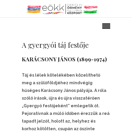
A gyergyói táj festője
KARÁCSONY JÁNOS
(1899-1974)
Táj és lélek kötelékében közelíthető
meg a szülőföldjéhez mindvégig
hűséges Karácsony János pályája. A róla
szóló írások, újra és újra visszatérően
„Gyergyó festőjeként” emlegetik őt.
Pejoratívnak a múló időben érezzük a reá
tapadt jelzőt, holott az, helyhez és
korhoz kötötten, csupán az őszinte