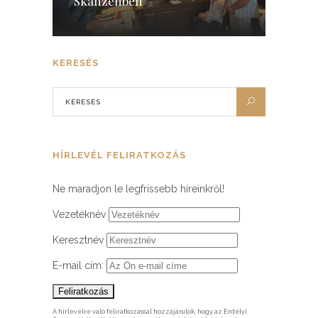
Skanzenben
KERESÉS
HÍRLEVÉL FELIRATKOZÁS
Ne maradjon le legfrissebb híreinkről!
Vezetéknév
Keresztnév
E-mail cím:
A hírlevélre való feliratkozással hozzájárulok, hogy az Erdélyi