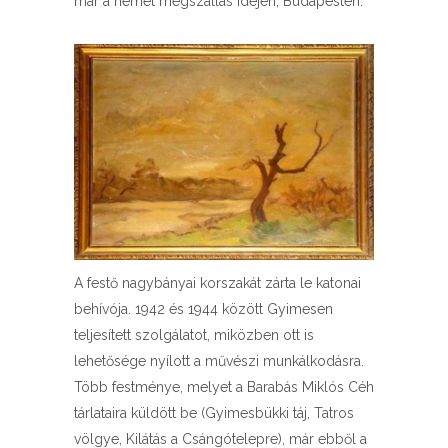
már a német megszállás idején, Budapesten.
A festő nagybányai korszakát zárta le katonai
behívója. 1942 és 1944 között Gyimesen
teljesített szolgálatot, miközben ott is
lehetősége nyílott a művészi munkálkodásra.
Több festménye, melyet a Barabás Miklós Céh
tárlataira küldött be (Gyimesbükki táj, Tatros
völgye, Kilátás a Csángótelepre), már ebből a