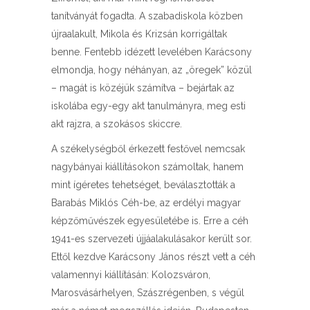
tanítványát fogadta. A szabadiskola közben
újraalakult, Mikola és Krizsán korrigáltak
benne. Fentebb idézett levelében Karácsony
elmondja, hogy néhányan, az „öregek” közül
– magát is közéjük számítva – bejártak az
iskolába egy-egy akt tanulmányra, meg esti
akt rajzra, a szokásos skiccre.
A székelységből érkezett festővel nemcsak
nagybányai kiállításokon számoltak, hanem
mint ígéretes tehetséget, beválasztották a
Barabás Miklós Céh-be, az erdélyi magyar
képzőművészek egyesületébe is. Erre a céh
1941-es szervezeti újjáalakulásakor került sor.
Ettől kezdve Karácsony János részt vett a céh
valamennyi kiállításán: Kolozsváron,
Marosvásárhelyen, Szászrégenben, s végül