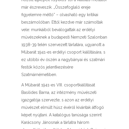
már észreveszik. „Összefoglaló ereje
figyelemre méltó” – olvasható egy kritikai
beszámolóban. Ettől kezdve már számoltak
vele: munkáiból beválogattak az erdélyi
művészeknek a budapesti Nemzeti Szalonban
1938-39 telén szervezett tárlatára, ugyanott a
Műbarát 1941-es erdélyi csoport kiállítására, s
ez utóbbi év őszén a nagybányai és szatmári
festők közös jelentkezésére
Szatmárnémetiben.
A Műbarát 1941-es VIII. csoportkiállítását
Basilides Barna, az intézmény művészeti
igazgatója szervezte, s azon az erdélyi
művészet elmúlt húsz évéről kívántak átfogó
képet nyújtani. A katalógus tanúsága szerint
Karácsony Jánosnak a tárlatra három