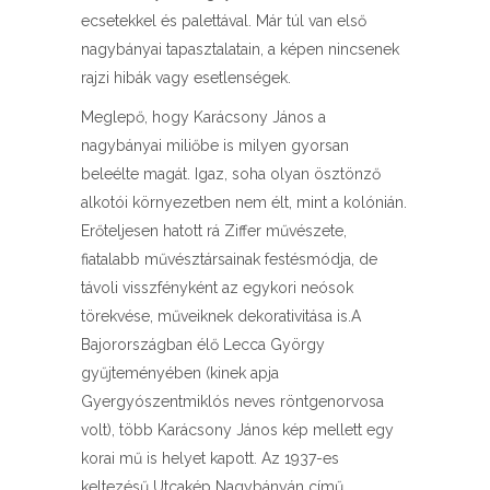
ecsetekkel és palettával. Már túl van első
nagybányai tapasztalatain, a képen nincsenek
rajzi hibák vagy esetlenségek.
Meglepő, hogy Karácsony János a
nagybányai miliőbe is milyen gyorsan
beleélte magát. Igaz, soha olyan ösztönző
alkotói környezetben nem élt, mint a kolónián.
Erőteljesen hatott rá Ziffer művészete,
fiatalabb művésztársainak festésmódja, de
távoli visszfényként az egykori neósok
törekvése, műveiknek dekorativitása is.A
Bajorországban élő Lecca György
gyűjteményében (kinek apja
Gyergyószentmiklós neves röntgenorvosa
volt), több Karácsony János kép mellett egy
korai mű is helyet kapott. Az 1937-es
keltezésű Utcakép Nagybányán című