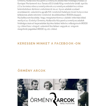
Örmény Kulturális Központ személyes adataimat feldolgozhassa az
Európai Parlament és a Tanács (EU) 2016/679 rendelete (2016. április
27.) a természetes személyeknek a személyes adatok kezelése
tekintetében történő védelméről és az ilyen adatok szabad
áramlásáról, valamint a 95/46/EK rendelet hatályon kívül helyezése
(általános adatvédelmi rendelet, továbbiakban RODO) alapján.
Nyilatkozom továbbá, hogy megismertem az alábbi információkat,
mellyel az Erdélyi Örmény Kulturális Központ személyes adatok
feldolgozásával kapcsolatos tájékoztatási kötelezettségének (RODO
13. cikke) tesz eleget, valamint tisztában vagyok az engem
megillető jogokkal (RODO 15-20. cikke).
KERESSEN MINKET A FACEBOOK-ON
ÖRMÉNY ARCOK