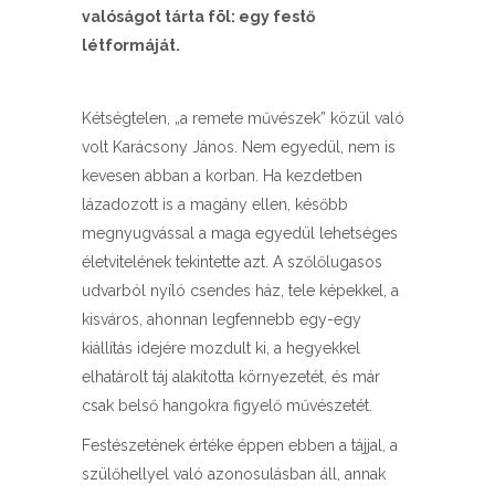
valóságot tárta föl: egy festő
létformáját.
Kétségtelen, „a remete művészek” közül való
volt Karácsony János. Nem egyedül, nem is
kevesen abban a korban. Ha kezdetben
lázadozott is a magány ellen, később
megnyugvással a maga egyedül lehetséges
életvitelének tekintette azt. A szőlőlugasos
udvarból nyíló csendes ház, tele képekkel, a
kisváros, ahonnan legfennebb egy-egy
kiállítás idejére mozdult ki, a hegyekkel
elhatárolt táj alakította környezetét, és már
csak belső hangokra figyelő művészetét.
Festészetének értéke éppen ebben a tájjal, a
szülőhellyel való azonosulásban áll, annak