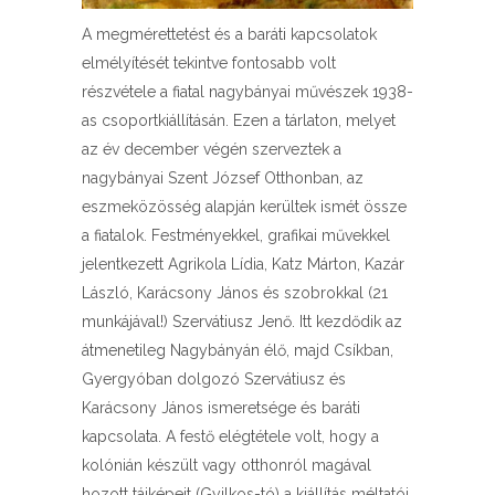
A megmérettetést és a baráti kapcsolatok
elmélyítését tekintve fontosabb volt
részvétele a fiatal nagybányai művészek 1938-
as csoportkiállításán. Ezen a tárlaton, melyet
az év december végén szerveztek a
nagybányai Szent József Otthonban, az
eszmeközösség alapján kerültek ismét össze
a fiatalok. Festményekkel, grafikai művekkel
jelentkezett Agrikola Lídia, Katz Márton, Kazár
László, Karácsony János és szobrokkal (21
munkájával!) Szervátiusz Jenő. Itt kezdődik az
átmenetileg Nagybányán élő, majd Csíkban,
Gyergyóban dolgozó Szervátiusz és
Karácsony János ismeretsége és baráti
kapcsolata. A festő elégtétele volt, hogy a
kolónián készült vagy otthonról magával
hozott tájképeit (Gyilkos-tó) a kiállítás méltatói