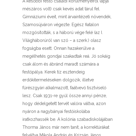
A későbbi festő családi körülményeiről (apja
mészáros volt) csak kevés adat tárul fel.
Gimnáziumi éveit, mint árvaintézeti növendék,
Szamosújváron végezte. Egész fiatalon
mozgósították, s a háború vége felé (az I.
Világháborúról van szó – a szerk.) olasz
fogságba esett. Onnan hazakerülve a
megélhetés gondjai szakadtak reá. Jó sokáig
csak álom és ábránd maradt számára a
festőpálya. Kerek tíz esztendeig
erdőkitermeléseken dolgozik, illetve
fűrészgyári alkalmazott, faátvevő tisztviselő
lesz. Csak 1931-re gyűl össze annyi pénze,
hogy dédelgetett tervét valóra váltva, azon
nyáron a nagybányai festőiskolába
iratkozhassék be. A kolónia szabadiskolájában
Thorma János már nem tanít, a korrektúrákat
felváltva Mikola András és Krizsán János