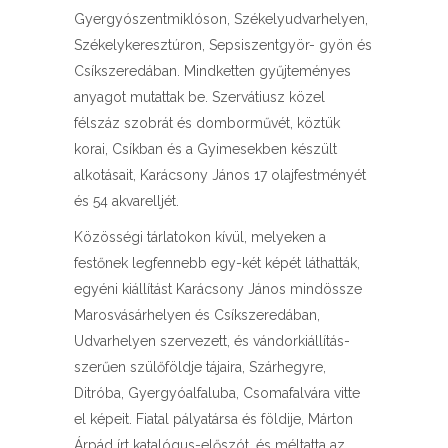
Gyergyószentmiklóson, Székelyudvarhelyen,
Székelykeresztúron, Sepsiszentgyör- gyön és
Csíkszeredában. Mindketten gyűjteményes
anyagot mutattak be. Szervátiusz közel
félszáz szobrát és domborművét, köztük
korai, Csíkban és a Gyimesekben készült
alkotásait, Karácsony János 17 olajfestményét
és 54 akvarelljét.
Közösségi tárlatokon kívül, melyeken a
festőnek legfennebb egy-két képét láthatták,
egyéni kiállítást Karácsony János mindössze
Marosvásárhelyen és Csíkszeredában,
Udvarhelyen szervezett, és vándorkiállítás-
szerűen szülőföldje tájaira, Szárhegyre,
Ditróba, Gyergyóalfaluba, Csomafalvára vitte
el képeit. Fiatal pályatársa és földije, Márton
Árpád írt katalógus-előszót, és méltatta az