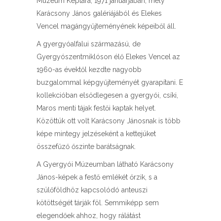
Múzeum Képtára, 1971 januárjában, mely
Karácsony János galériájából és Elekes
Vencel magángyűjteményének képeiből áll.
A gyergyóalfalui származású, de
Gyergyószentmiklóson élő Elekes Vencel az
1960-as évektől kezdte nagyobb
buzgalommal képgyűjteményét gyarapítani. E
kollekcióban elsődlegesen a gyergyói, csíki,
Maros menti tájak festői kaptak helyet.
Közöttük ott volt Karácsony Jánosnak is több
képe mintegy jelzéseként a kettejüket
összefűző őszinte barátságnak.
A Gyergyói Múzeumban látható Karácsony
János-képek a festő emlékét őrzik, s a
szülőföldhöz kapcsolódó anteuszi
kötöttségét tárják föl. Semmiképp sem
elegendőek ahhoz, hogy rálátást