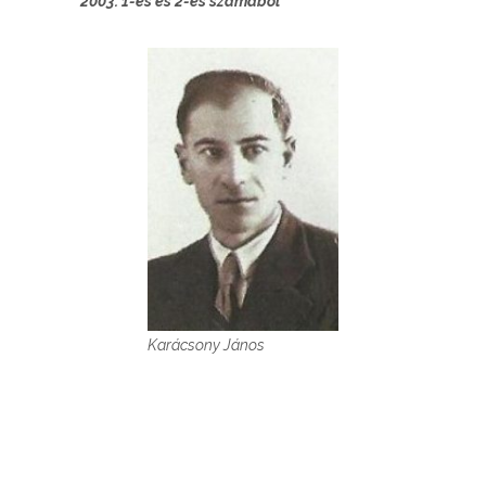
2003. 1-es és 2-es számából
Karácsony János