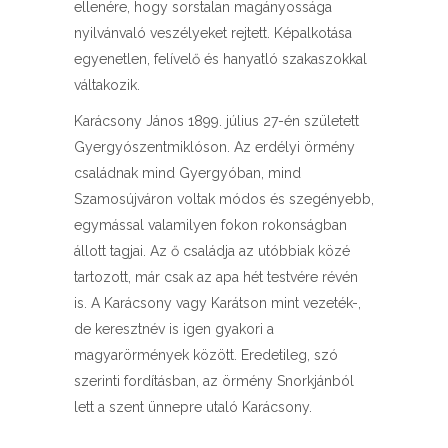
ellenére, hogy sorstalan magányossága
nyilvánvaló veszélyeket rejtett. Képalkotása
egyenetlen, felívelő és hanyatló szakaszokkal
váltakozik.
Karácsony János 1899. július 27-én született
Gyergyószentmiklóson. Az erdélyi örmény
családnak mind Gyergyóban, mind
Szamosújváron voltak módos és szegényebb,
egymással valamilyen fokon rokonságban
állott tagjai. Az ő családja az utóbbiak közé
tartozott, már csak az apa hét testvére révén
is. A Karácsony vagy Karátson mint vezeték-,
de keresztnév is igen gyakori a
magyarörmények között. Eredetileg, szó
szerinti fordításban, az örmény Snorkjánból
lett a szent ünnepre utaló Karácsony.