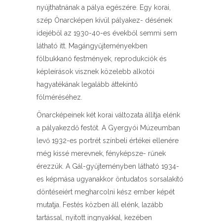
nyújthatnának a pálya egészére. Egy korai,
szép Önarcképen kívül pályakez- désének
idejéből az 1930-40-es évekből semmi sem
látható itt. Magángyűjteményekben
fölbukkanó festmények, reprodukciók és
képleírások visznek közelebb alkotói
hagyatékának legalább áttekintő
fölméréséhez.
Önarcképeinek két korai változata állítja elénk
a pályakezdő festőt. A Gyergyói Múzeumban
levő 1932-es portrét színbeli értékei ellenére
még kissé merevnek, fényképsze- rűnek
érezzük. A Gál-gyűjteményben látható 1934-
es képmása ugyanakkor öntudatos sorsalakító
döntéseiért megharcolni kész ember képét
mutatja. Festés közben áll elénk, lazább
tartással, nyitott ingnyakkal, kezében