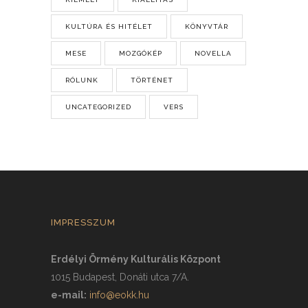
KULTÚRA ÉS HITÉLET
KÖNYVTÁR
MESE
MOZGÓKÉP
NOVELLA
RÓLUNK
TÖRTÉNET
UNCATEGORIZED
VERS
IMPRESSZUM
Erdélyi Örmény Kulturális Központ
1015 Budapest, Donáti utca 7/A.
e-mail:
info@eokk.hu