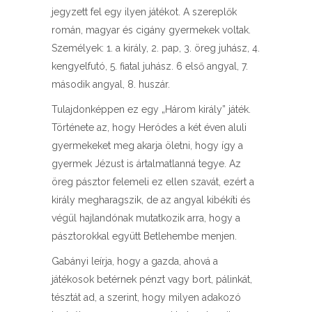
jegyzett fel egy ilyen játékot. A szereplők
román, magyar és cigány gyermekek voltak.
Személyek: 1. a király, 2. pap, 3. öreg juhász, 4.
kengyelfutó, 5. fiatal juhász. 6 első angyal, 7.
második angyal, 8. huszár.
Tulajdonképpen ez egy „Három király” játék.
Története az, hogy Heródes a két éven aluli
gyermekeket meg akarja öletni, hogy így a
gyermek Jézust is ártalmatlanná tegye. Az
öreg pásztor felemeli ez ellen szavát, ezért a
király megharagszik, de az angyal kibékíti és
végül hajlandónak mutatkozik arra, hogy a
pásztorokkal együtt Betlehembe menjen.
Gabányi leírja, hogy a gazda, ahová a
játékosok betérnek pénzt vagy bort, pálinkát,
tésztát ad, a szerint, hogy milyen adakozó