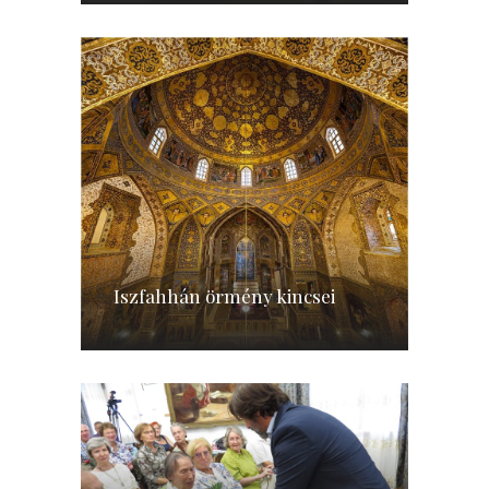
Iszfahhán örmény kincsei