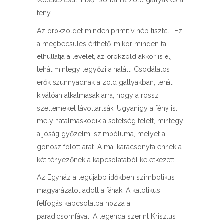
védekezésül. Első- sorban a zöld gallyak és a
fény.
Az örökzöldet minden primitív nép tiszteli. Ez
a megbecsülés érthető; mikor minden fa
elhullatja a levelét, az örökzöld akkor is élj
tehát mintegy legyőzi a halált. Csodálatos
erők szunnyadnak a zöld gallyakban, tehát
kiválóan alkalmasak arra, hogy a rossz
szellemeket távoltartsák. Ugyanígy a fény is,
mely hatalmaskodik a sötétség felett, mintegy
a jóság győzelmi szimbóluma, melyet a
gonosz fölött arat. A mai karácsonyfa ennek a
két tényezőnek a kapcsolatából keletkezett.
Az Egyház a legújabb időkben szimbolikus
magyarázatot adott a fának. A katolikus
felfogás kapcsolatba hozza a
paradicsomfával. A legenda szerint Krisztus