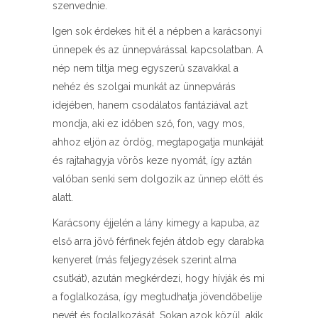
szenvednie.
Igen sok érdekes hit él a népben a karácsonyi
ünnepek és az ünnepvárással kapcsolatban. A
nép nem tiltja meg egyszerű szavakkal a
nehéz és szolgai munkát az ünnepvárás
idejében, hanem csodálatos fantáziával azt
mondja, aki ez időben sző, fon, vagy mos,
ahhoz eljön az ördög, megtapogatja munkáját
és rajtahagyja vörös keze nyomát, így aztán
valóban senki sem dolgozik az ünnep előtt és
alatt.
Karácsony éjjelén a lány kimegy a kapuba, az
első arra jövő férfinek fején átdob egy darabka
kenyeret (más feljegyzések szerint alma
csutkát), azután megkérdezi, hogy hívják és mi
a foglalkozása, így megtudhatja jövendőbelije
nevét és foglalkozását. Sokan azok közül, akik