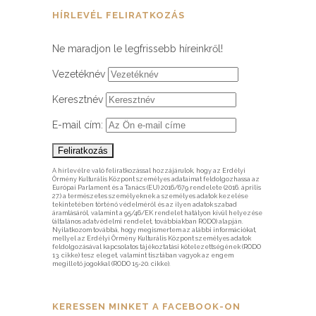
HÍRLEVÉL FELIRATKOZÁS
Ne maradjon le legfrissebb híreinkről!
Vezetéknév
Keresztnév
E-mail cím:
A hírlevélre való feliratkozással hozzájárulok, hogy az Erdélyi
Örmény Kulturális Központ személyes adataimat feldolgozhassa az
Európai Parlament és a Tanács (EU) 2016/679 rendelete (2016. április
27.) a természetes személyeknek a személyes adatok kezelése
tekintetében történő védelméről és az ilyen adatok szabad
áramlásáról, valamint a 95/46/EK rendelet hatályon kívül helyezése
(általános adatvédelmi rendelet, továbbiakban RODO) alapján.
Nyilatkozom továbbá, hogy megismertem az alábbi információkat,
mellyel az Erdélyi Örmény Kulturális Központ személyes adatok
feldolgozásával kapcsolatos tájékoztatási kötelezettségének (RODO
13. cikke) tesz eleget, valamint tisztában vagyok az engem
megillető jogokkal (RODO 15-20. cikke).
KERESSEN MINKET A FACEBOOK-ON