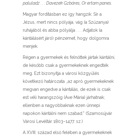
paluladz . . . Davezek Gzbáres, Or ertam panes.
Magyar fordításban ez így hangzik: Sír a
Jézus, mert nincs pólyája, vág (a Szűzanya)
ruhájából és abba pólyálja . . . Adjatok (a
kántálásért járó) pénzemet, hogy dolgomra
menjek.
Régen a gyermekek és felnőttek jártak kántálni,
de később csak a gyermekeknek engedték
meg. Ezt bizonyítja a városi közgyűlés
következő határozata ,,az apró gyermekeknek
megvan engedve a kántálás, de ezek is csak
est véli harangszóig (Ave Mária) járhatnak;
ellenben a nagyobbaknak ezen ünnepi
napokon kántálni nem szabad.” (Szamosújvár
Városi Levéltár 1803–1477. sz.)
A XVIII. század első felében a gyermekeknek