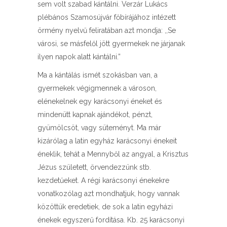
sem volt szabad kántálni. Verzár Lukács
plébános Szamosújvár főbírájához intézett
örmény nyelvű feliratában azt mondja: ,,Se
városi, se másfelől jött gyermekek ne járjanak
ilyen napok alatt kántálni.”
Ma a kántálás ismét szokásban van, a
gyermekek végigmennek a városon,
elénekelnek egy karácsonyi éneket és
mindenütt kapnak ajándékot, pénzt,
gyümölcsöt, vagy süteményt. Ma már
kizárólag a latin egyház karácsonyi énekeit
éneklik, tehát a Mennyből az angyal, a Krisztus
Jézus született, örvendezzünk stb.
kezdetűeket. A régi karácsonyi énekekre
vonatkozólag azt mondhatjuk, hogy vannak
közöttük eredetiek, de sok a latin egyházi
énekek egyszerű fordítása. Kb. 25 karácsonyi