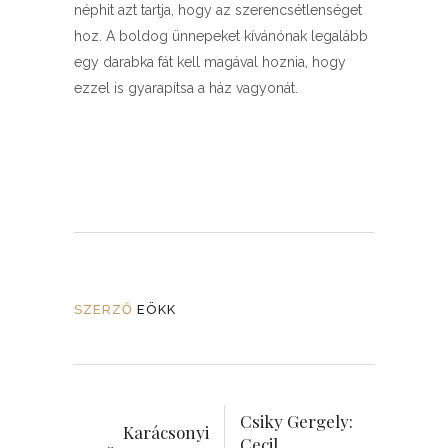
néphit azt tartja, hogy az szerencsétlenséget
hoz. A boldog ünnepeket kívánónak legalább
egy darabka fát kell magával hoznia, hogy
ezzel is gyarapítsa a ház vagyonát.
SZERZŐ
EÖKK
Csiky Gergely:
Karácsonyi
Cecil