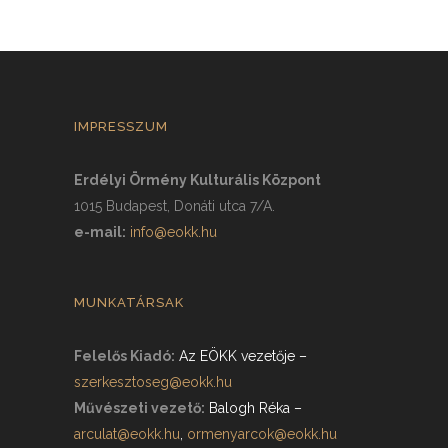
IMPRESSZUM
Erdélyi Örmény Kulturális Központ
1015 Budapest, Donáti utca 7/A.
e-mail:
info@eokk.hu
MUNKATÁRSAK
Felelős Kiadó:
Az EÖKK vezetője
–
szerkesztoseg@eokk.hu
Művészeti vezető:
Balogh Réka
–
arculat@eokk.hu
,
ormenyarcok@eokk.hu