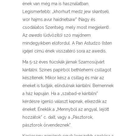
ének van még ma is használatban.
Legismertebb: „khorhurt medz jew skantseli,
wor hajms avur haidnetsaw” (Nagy és
csodálatos Szentség, mely most megjelent).
Az
awedis
(üdvözítő) szó majdnem
mindegyikben előfordul. A Pan Astudzo (Isten
igéje) című ének visszatérő sora az awedis.
Ma 5-12 éves fiúcskák járnak Szamosújvárt
kántálni. Színes papírból bethlehemi csillagot
készítenek. Mikor kész a csillag és már az
éneket is tudják, elindulnak kántálni. Bemennek
a ház kapuján. Ha a „szabad-e kántálni”
kérdésre igenlő választ kapnak, elkezdik az
éneket. Éneklik a „Mennyből az angyal, lejött
hozzátok” c. dalt, vagy a „Pásztorok,
pásztorok örvendeznek”.