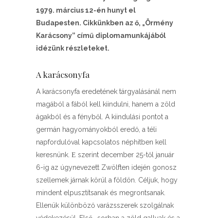
1979. március 12-én hunyt el
Budapesten. Cikkünkben az ő, „Örmény
Karácsony” című diplomamunkájából
idézünk részleteket.
A karácsonyfa
A karácsonyfa eredetének tárgyalásánál nem
magából a fából kell kiindulni, hanem a zöld
ágakból és a fényből. A kiindulási pontot a
germán hagyományokból eredő, a téli
napfordulóval kapcsolatos néphitben kell
keresnünk. Ε szerint december 25-től január
6-ig az úgynevezett Zwölften idején gonosz
szellemek járnak körül a földön. Céljuk, hogy
mindent elpusztítsanak és megrontsanak.
Ellenük különböző varázsszerek szolgálnak