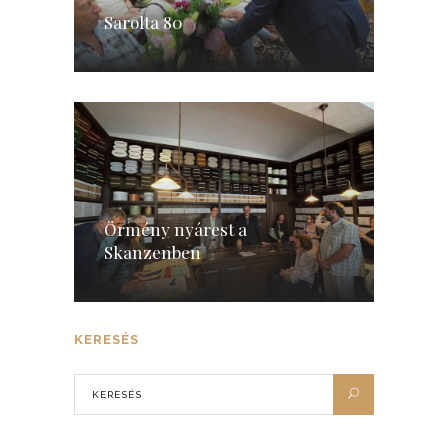
Sarolta 80
Örmény nyárest a
Skanzenben
KERESÉS