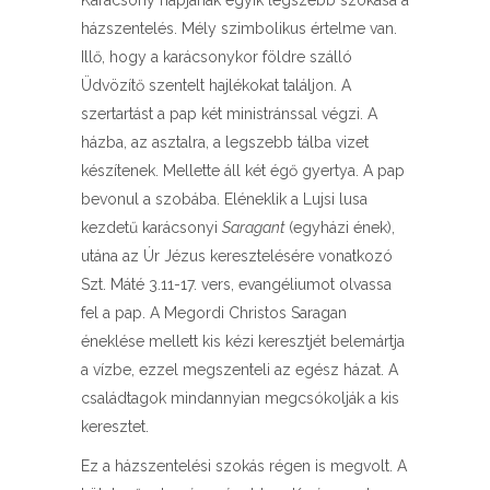
Karácsony napjának egyik legszebb szokása a
házszentelés. Mély szimbolikus értelme van.
Illő, hogy a karácsonykor földre szálló
Üdvözítő szentelt hajlékokat találjon. A
szertartást a pap két ministránssal végzi. A
házba, az asztalra, a legszebb tálba vizet
készítenek. Mellette áll két égő gyertya. A pap
bevonul a szobába. Eléneklik a Lujsi lusa
kezdetű karácsonyi
Saragant
(egyházi ének),
utána az Úr Jézus keresztelésére vonatkozó
Szt. Máté 3.11-17. vers, evangéliumot olvassa
fel a pap. A Megordi Christos Saragan
éneklése mellett kis kézi keresztjét belemártja
a vízbe, ezzel megszenteli az egész házat. A
családtagok mindannyian megcsókolják a kis
keresztet.
Ez a házszentelési szokás régen is megvolt. A