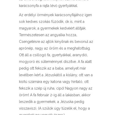
karácsonyfa a rajta lévő gyertyákkal.
Az erdélyi örmények karácsonyfájához igen
sok kedves szokás fűződik, ők is, mint a
magyarok, a gyermekek kedvéért állítják.
Természetesen az angyalka hozza,
Csengetésre az ajtók kinyílnak és bevonul az
aprónép, nagy az öröm és a meghatottság.
Ott áll a csillogó fa, gyertyákkal, aranydió,
mogyoró és süteménnyel díszítve. A fa alatt
pedig ott fekszik az a baba, amelyet már
levélben kért a Jézuskától a kislány, ott van a
kisfiú számára egy katona vagy hintaló, ott
fekszik a szép új ruha, cipő! Nagyon nagy az
öröm! A fa február 2-ig áll a lakásban, akkor
leszedik a gyermekek, a Jézuska pedig
visszaviszi. (A szülők úgy tüzelik el, hogy a