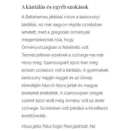
A kántálás és egyéb szokások
A Betlehemes játékkal rokon a karácsonyi
kántálás, ez már nagyon régóta szokásban
lehetett, mert a gregorián örmények
megemlékeznek róla, hogy
Örményországban is fellelhető volt.
Természetesen ezeknek a szövege ma már
nincs meg. Szamosújvárt 1900-ban még
erősen szokásos volt a kántálás. A gyermekek
karácsony napján reggel és az ünnep
előestéjén házról-házra jártak és magyar
énekeket énekeltek. A szamosújvári öregek
szerint 1900 előtt még örmény volt az ének
szövege. Szokásban volt például a következő
énektöredék:
Hisus gela, Pálul tsigá. Pese gadradz, Na