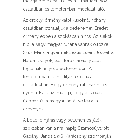
mozgalom diadalútja, és ma már igen sok
családban és templomban megtalálható.
Az erdélyi örmény katolikusoknál néhány
családban ott találjuk a betlehemet. Eredeti
örmény ebben a szokásban nincs. Az alakok
bibliai vagy magyar ruhába vannak öltözve.
Szűz Mária, a gyermek Jézus, Szent József, a
Háromkirályok, pásztorok, néhány állat
foglalnak helyet a betlehemben. A
templomban nem állítják fel csak a
családokban. Hogy örmény ruhának nincs
nyoma. Ez is azt mutatja, hogy a szokást
újabban és a magyarságtól vették át az
örmények.
A betlehemjárás vagy betlehemes játék
szokásban van a mai napig Szamosújvárott.
Gabányi János 1936. Karácsony szombatján