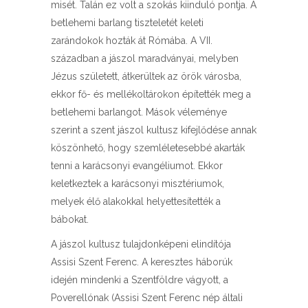
misét. Talán ez volt a szokás kiinduló pontja. A
betlehemi barlang tiszteletét keleti
zarándokok hozták át Rómába. A VII.
században a jászol maradványai, melyben
Jézus született, átkerültek az örök városba,
ekkor fő- és mellékoltárokon építették meg a
betlehemi barlangot. Mások véleménye
szerint a szent jászol kultusz kifejlődése annak
köszönhető, hogy szemléletesebbé akarták
tenni a karácsonyi evangéliumot. Ekkor
keletkeztek a karácsonyi misztériumok,
melyek élő alakokkal helyettesítették a
bábokat.
A jászol kultusz tulajdonképeni elindítója
Assisi Szent Ferenc. A keresztes háborúk
idején mindenki a Szentföldre vágyott, a
Poverellónak (Assisi Szent Ferenc nép általi