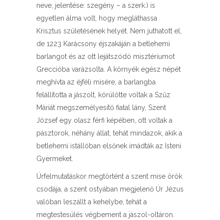
neve, jelentése: szegény – a szerk.) is
egyetlen álma volt, hogy megláthassa
Krisztus születésének helyét. Nem juthatott el,
de 1223 Karácsony éjszakáján a betlehemi
barlangot és az ott lejátszódó misztériumot
Greccióba varázsolta. A környék egész népét
meghívta az éjféli misére, a barlangba
felállította a jászolt, körülötte voltak a Szűz
Máriát megszemélyesítő fiatal lány, Szent
József egy olasz férfi képében, ott voltak a
pásztorok, néhány állat, tehát mindazok, akik a
betlehemi istállóban elsőnek imádták az Isteni
Gyermeket.
Úrfelmutatáskor megtörtént a szent mise örök
csodája, a szent ostyában megjelenő Úr Jézus
valóban leszállt a kehelybe, tehát a
megtestesülés végbement a jászol-oltáron.