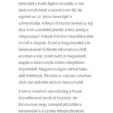
keresztjét a tudás fájából ácsolták, a mai
karácsonyfa tehát a paradicsomi fát, de
egyben az Űr Jézus keresztjét is
szimbolizálja. A fenyő örökzöld levelei az égi
atya örök szeretetét jelentik, a fény pedig a
világosságot, melyet Krisztus megváltása által
hozott a világnak. Ezzel a magyarázattal a fa
kialakulásának története elhomályosodott,
azonban a nép sokat nyert, e magyarázat
alapján a karácsonyfa széles rétegekben
terjedhetett. Magyarországon német hatás
alatt keletkezik. Bécsben a császári udvarban
1816-ban állítottak először karácsonyfát.
A bécsi udvarból valószínűleg a főurak
közvetítésével került el hozzánk, de
bizonyosan nagy szerepet játszottak a
kereskedők is a szokás elterjesztésében.