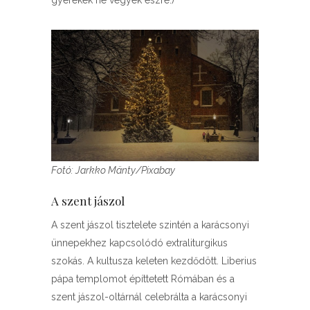
gyerekek ne vegyék észre.)
Fotó: Jarkko Mänty/Pixabay
A szent jászol
A szent jászol tisztelete szintén a karácsonyi
ünnepekhez kapcsolódó extraliturgikus
szokás. A kultusza keleten kezdődött. Liberius
pápa templomot építtetett Rómában és a
szent jászol-oltárnál celebrálta a karácsonyi