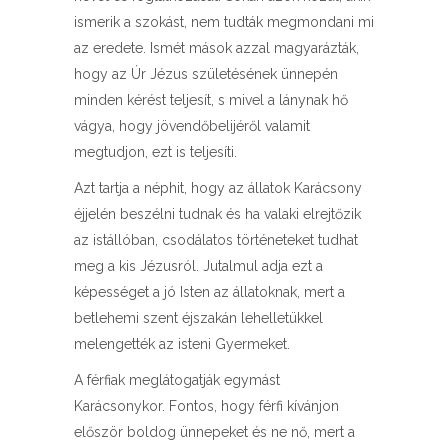
ismerik a szokást, nem tudták megmondani mi
az eredete. Ismét mások azzal magyarázták,
hogy az Úr Jézus születésének ünnepén
minden kérést teljesít, s mivel a lánynak hő
vágya, hogy jövendőbelijéről valamit
megtudjon, ezt is teljesíti.
Azt tartja a néphit, hogy az állatok Karácsony
éjjelén beszélni tudnak és ha valaki elrejtőzik
az istállóban, csodálatos történeteket tudhat
meg a kis Jézusról. Jutalmul adja ezt a
képességet a jó Isten az állatoknak, mert a
betlehemi szent éjszakán lehelletükkel
melengették az isteni Gyermeket.
A férfiak meglátogatják egymást
Karácsonykor. Fontos, hogy férfi kívánjon
először boldog ünnepeket és ne nő, mert a