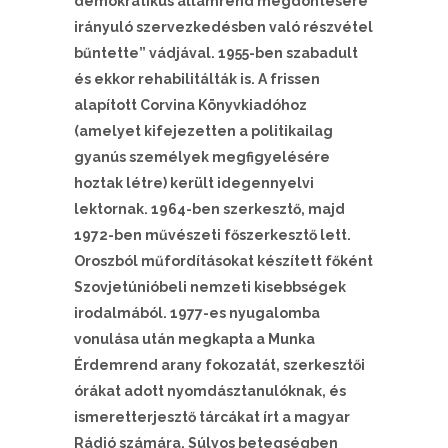
demokratikus államrend megdöntésére
irányuló szervezkedésben való részvétel
bűntette” vádjával. 1955-ben szabadult
és ekkor rehabilitálták is. A frissen
alapított Corvina Könyvkiadóhoz
(amelyet kifejezetten a politikailag
gyanús személyek megfigyelésére
hoztak létre) került idegennyelvi
lektornak. 1964-ben szerkesztő, majd
1972-ben művészeti főszerkesztő lett.
Oroszból műfordításokat készített főként
Szovjetúnióbeli nemzeti kisebbségek
irodalmából. 1977-es nyugalomba
vonulása után megkapta a Munka
Érdemrend arany fokozatát, szerkesztői
órákat adott nyomdásztanulóknak, és
ismeretterjesztő tárcákat írt a magyar
Rádió számára. Súlyos betegségben