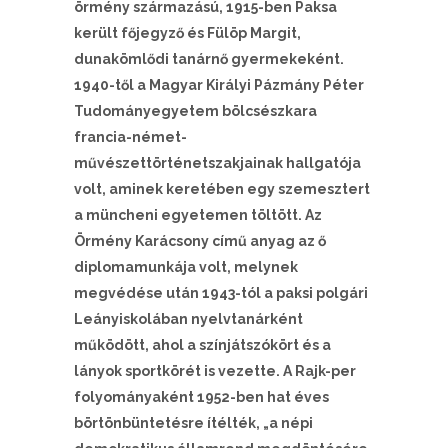
örmény származású, 1915-ben Paksa
került főjegyző és Fülöp Margit,
dunakömlődi tanárnő gyermekeként.
1940-től a Magyar Királyi Pázmány Péter
Tudományegyetem bölcsészkara
francia-német-
művészettörténetszakjainak hallgatója
volt, aminek keretében egy szemesztert
a müncheni egyetemen töltött. Az
Örmény Karácsony című anyag az ő
diplomamunkája volt, melynek
megvédése után 1943-tól a paksi polgári
Leányiskolában nyelvtanárként
működött, ahol a színjátszókört és a
lányok sportkörét is vezette. A Rajk-per
folyományaként 1952-ben hat éves
börtönbüntetésre ítélték, „a népi