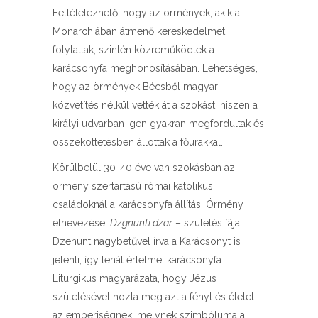
Feltételezhető, hogy az örmények, akik a
Monarchiában átmenő kereskedelmet
folytattak, szintén közreműködtek a
karácsonyfa meghonosításában. Lehetséges,
hogy az örmények Bécsből magyar
közvetítés nélkül vették át a szokást, hiszen a
királyi udvarban igen gyakran megfordultak és
összeköttetésben állottak a főurakkal.
Körülbelül 30-40 éve van szokásban az
örmény szertartású római katolikus
családoknál a karácsonyfa állítás. Örmény
elnevezése:
Dzgnunti dzar
– születés fája.
Dzenunt nagybetűvel írva a Karácsonyt is
jelenti, így tehát értelme: karácsonyfa.
Liturgikus magyarázata, hogy Jézus
születésével hozta meg azt a fényt és életet
az emberiségnek, melynek szimbóluma a