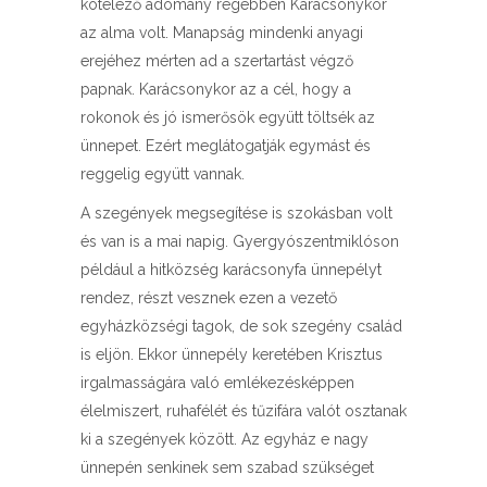
kötelező adomány régebben Karácsonykor
az alma volt. Manapság mindenki anyagi
erejéhez mérten ad a szertartást végző
papnak. Karácsonykor az a cél, hogy a
rokonok és jó ismerősök együtt töltsék az
ünnepet. Ezért meglátogatják egymást és
reggelig együtt vannak.
A szegények megsegítése is szokásban volt
és van is a mai napig. Gyergyószentmiklóson
például a hitközség karácsonyfa ünnepélyt
rendez, részt vesznek ezen a vezető
egyházközségi tagok, de sok szegény család
is eljön. Ekkor ünnepély keretében Krisztus
irgalmasságára való emlékezésképpen
élelmiszert, ruhafélét és tűzifára valót osztanak
ki a szegények között. Az egyház e nagy
ünnepén senkinek sem szabad szükséget