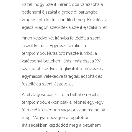
Ezzel, hogy Szent Ferenc oda varázsolta a
betlehemi éjszakát a grecciói barlangba,
világraszóló kultuszt indított meg. Követői az
egész világon szétvitték a szent éjszaka hírét.
Innen kezdve két irányba fejlődött a szent
jászol kultusz. Egyrészt kialakult a
templomból kiutasított misztériumból a
karácsonyi betlehem járás, másrészt a XV.
századtól kezdve a legkiválóbb művészek
egymással vetekedve faragták, ácsolták és
festették a szent jászolokat.
A felvilágosodás kitiltotta betlehemeket a
templomból, ekkor csak a népnél egy-egy
félreeső községben vagy pusztán maradtak
meg. Magyarországon a legutóbbi
évtizedekben kezdődött meg a betlehemi