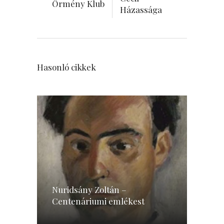
Örmény Klub
Házassága
Hasonló cikkek
Nuridsány Zoltán –
Centenáriumi emlékest