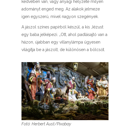
kedvében van, vagy anyagi helyzete milyen
adományt enged meg. Az alakok jelmeze
igen egyszerű, mivel nagyon szegények.
A jászol színes papírból készül, a kis Jézust
egy baba jelképezi. „Ott, ahol padlásajtó van a
házon, újabban egy villanylámpa ügyesen
világítja be a jászolt, de különösen a bölcsőt.
Fotó: Herbert Aust/Pixabay