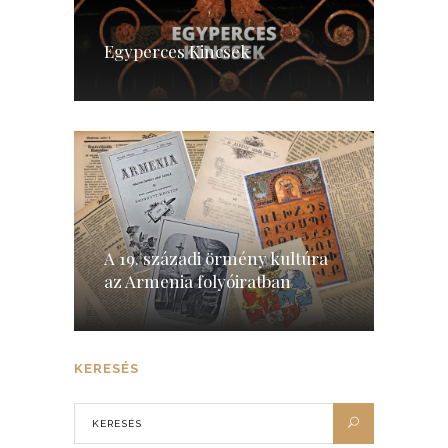
Egyperces Kincsek
A 19. századi örmény kultúra
az Armenia folyóiratban
KERESÉS