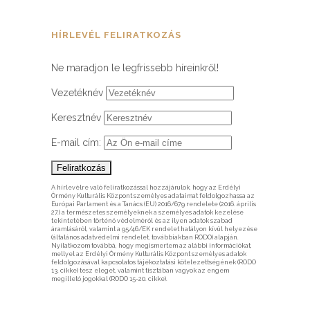
HÍRLEVÉL FELIRATKOZÁS
Ne maradjon le legfrissebb híreinkről!
Vezetéknév
Keresztnév
E-mail cím:
A hírlevélre való feliratkozással hozzájárulok, hogy az Erdélyi
Örmény Kulturális Központ személyes adataimat feldolgozhassa az
Európai Parlament és a Tanács (EU) 2016/679 rendelete (2016. április
27.) a természetes személyeknek a személyes adatok kezelése
tekintetében történő védelméről és az ilyen adatok szabad
áramlásáról, valamint a 95/46/EK rendelet hatályon kívül helyezése
(általános adatvédelmi rendelet, továbbiakban RODO) alapján.
Nyilatkozom továbbá, hogy megismertem az alábbi információkat,
mellyel az Erdélyi Örmény Kulturális Központ személyes adatok
feldolgozásával kapcsolatos tájékoztatási kötelezettségének (RODO
13. cikke) tesz eleget, valamint tisztában vagyok az engem
megillető jogokkal (RODO 15-20. cikke).