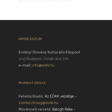
IMPRESSZUM
Erdélyi Örmény Kulturális Központ
1015 Budapest, Donáti utca 7/A.
e-mail:
info@eokk.hu
MUNKATÁRSAK
Felelős Kiadó:
Az EÖKK vezetője
–
szerkesztoseg@eokk.hu
Művészeti vezető:
Balogh Réka
–