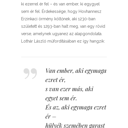
ki ezerrel ér fel – és van ember, ki egygyel
sem ér fel. Érdekessége, hogy Hovhannesz
Erzinkaci örmény költőnek, aki 1230-ban
született és 1293-ban halt meg, van egy rövid
verse, amelynek ugyanez az alapgondolata.
Lothár László műfordításában ez így hangzik:
Van ember, aki egymaga
ezret ér,
s van ezer más, aki
egyet sem ér.
És az, aki egymaga ezret
ér –
hülyék szemében garast