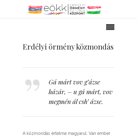
Erdélyi örmény közmondás
Gá márt vov g’ázse
házár, – u gá márt, vov
megmén ál csh’ ázse.
A közmondás értelme magyarul: Van ember