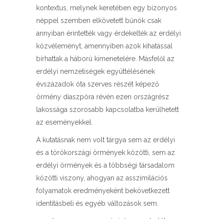
kontextus, melynek keretében egy bizonyos
néppel szemben elkövetett bűnök csak
annyiban érintették vagy érdekelték az erdélyi
közvéleményt, amennyiben azok kihatással
bírhattak a háború kimenetelére. Másfelől az
erdélyi nemzetiségek együttélésének
évszázadok óta szerves részét képező
örmény diaszpóra révén ezen országrész
lakossága szorosabb kapcsolatba kerülhetett
az eseményekkel.
A kutatásnak nem volt tárgya sem az erdélyi
és a törökországi örmények közötti, sem az
erdélyi örmények és a többségi társadalom
közötti viszony, ahogyan az asszimilációs
folyamatok eredményeként bekövetkezett
identitásbeli és egyéb változások sem.