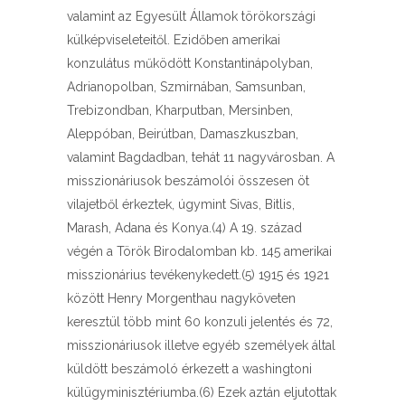
valamint az Egyesült Államok törökországi
külképviseleteitől. Ezidőben amerikai
konzulátus működött Konstantinápolyban,
Adrianopolban, Szmirnában, Samsunban,
Trebizondban, Kharputban, Mersinben,
Aleppóban, Beirútban, Damaszkuszban,
valamint Bagdadban, tehát 11 nagyvárosban. A
misszionáriusok beszámolói összesen öt
vilajetből érkeztek, úgymint Sivas, Bitlis,
Marash, Adana és Konya.(4) A 19. század
végén a Török Birodalomban kb. 145 amerikai
misszionárius tevékenykedett.(5) 1915 és 1921
között Henry Morgenthau nagyköveten
keresztül több mint 60 konzuli jelentés és 72,
misszionáriusok illetve egyéb személyek által
küldött beszámoló érkezett a washingtoni
külügyminisztériumba.(6) Ezek aztán eljutottak