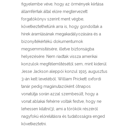
figyelembe véve, hogy az örmények kiirtása
államférfiak által előre megtervezett
forgatókönyv szerint ment végbe,
következtethetünk arra is, hogy gondoltak a
hírek áramlásának megakadályozására és a
bizonyítékértékű dokumentumok
megsemmisítésére, illetve biztonságba
helyezésére. Nem riadtak vissza amerikai
konzulok megfélemlítésétől sem, mint kiderül
Jesse Jackson aleppói konzul 1915. augusztus
3-án kelt leveléből. William Prickett oxfordi
tanár pedig magánutazóként ötnapos
vonatútja során azzal szembesült, hogy a
vonat ablakai fehérre voltak festve, hogy ne
lehessen kilátni(3), ami a törökök részéről
nagyfokú előrelátásra és tudatosságra enged
következtetni.