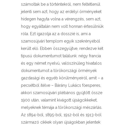
számoltak be a történtekről, nem feltétlenül
jelenti sem azt, hogy az erdélyi örményeket
hidegen hagyta volna a vérengzés, sem azt,
hogy egyáltalán nem volt honnan értesülniük
róla. Ezt igazolja az a dosszié is, ami a
szamosújvári templom egyik szekrényéből
került elő. Ebben összegyűjtve, rendezve két
típusú dokumentumot találunk: négy francia
és egy német nyelvű, valószínűleg hivatalos
dokumentumot a törökországi örmények
gazdasági és egyéb körülményeiről, amit – a
pecsétből ítélve – Bárány Lukács főesperes,
akkori szamosújvári plébános gyűjtött össze
1900 után, valamint kivágott újságcikkeket,
melyeknek témája a törökországi mészárlás.
Az 1894-ből, 1895-ből, 1912-ből és 1913-ból
származó cikkek olyan újságokban jelentek