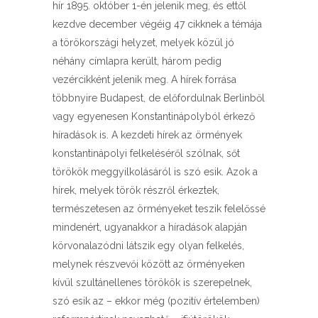
hír 1895. október 1-én jelenik meg, és ettől
kezdve december végéig 47 cikknek a témája
a törökországi helyzet, melyek közül jó
néhány címlapra került, három pedig
vezércikként jelenik meg. A hírek forrása
többnyire Budapest, de előfordulnak Berlinből
vagy egyenesen Konstantinápolyból érkező
híradások is. A kezdeti hírek az örmények
konstantinápolyi felkeléséről szólnak, sőt
törökök meggyilkolásáról is szó esik. Azok a
hírek, melyek török részről érkeztek,
természetesen az örményeket teszik felelőssé
mindenért, ugyanakkor a híradások alapján
körvonalazódni látszik egy olyan felkelés,
melynek részvevői között az örményeken
kívül szultánellenes törökök is szerepelnek,
szó esik az – ekkor még (pozitív értelemben)