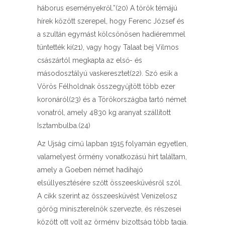
háborus eseményekről.”(20) A török témájú
hírek között szerepel, hogy Ferenc József és
a szultán egymást kölcsönösen hadiéremmel
tüntették ki(21), vagy hogy Talaat bej Vilmos
császártól megkapta az első- és
másodosztályú vaskeresztet(22). Szó esik a
Vörös Félholdnak összegyűjtött több ezer
koronáról(23) és a Törökországba tartó német
vonatról, amely 4830 kg aranyat szállított
Isztambulba.(24)
Az Ujság című lapban 1915 folyamán egyetlen,
valamelyest örmény vonatkozású hírt találtam,
amely a Goeben német hadihajó
elsüllyesztésére szőtt összeesküvésről szól.
A cikk szerint az összeesküvést Venizelosz
görög miniszterelnök szervezte, és részesei
között ott volt az örmény bizottság több tagja.