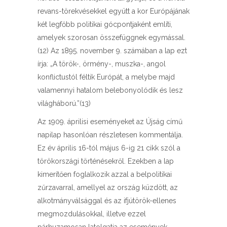
revans-törekvésekkel együtt a kor Európájának
két legfőbb politikai gócpontjaként említi,
amelyek szorosan összefüggnek egymással.
(12) Az 1895. november 9. számában a lap ezt
írja: „A török-, örmény-, muszka-, angol
konflictustól féltik Európát, a melybe majd
valamennyi hatalom belebonyolódik és lesz
világháború.”(13)
Az 1909. áprilisi eseményeket az Újság című
napilap hasonlóan részletesen kommentálja.
Ez év április 16-tól május 6-ig 21 cikk szól a
törökországi történésekről. Ezekben a lap
kimerítően foglalkozik azzal a belpolitikai
zűrzavarral, amellyel az ország küzdött, az
alkotmányválsággal és az ifjútörök-ellenes
megmozdulásokkal, illetve ezzel