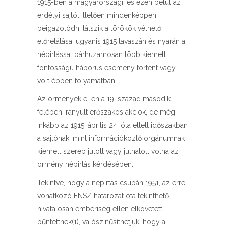
1915-ben a magyarországi, és ezen belül az
erdélyi sajtót illetően mindenképpen
beigazolódni látszik a törökök vélhető
előrelátása, ugyanis 1915 tavaszán és nyarán a
népirtással párhuzamosan több kiemelt
fontosságú háborús esemény történt vagy
volt éppen folyamatban.
Az örmények ellen a 19. század második
felében irányult erőszakos akciók, de még
inkább az 1915. április 24. óta eltelt időszakban
a sajtónak, mint információközlő orgánumnak
kiemelt szerep jutott vagy juthatott volna az
örmény népirtás kérdésében.
Tekintve, hogy a népirtás csupán 1951, az erre
vonatkozó ENSZ határozat óta tekinthető
hivatalosan emberiség ellen elkövetett
bűntettnek(1), valószínűsíthetjük, hogy a