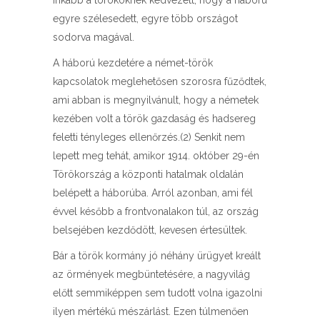
inkább a törököknek kedvezett, hogy a háború
egyre szélesedett, egyre több országot
sodorva magával.
A háború kezdetére a német-török
kapcsolatok meglehetősen szorosra fűződtek,
ami abban is megnyilvánult, hogy a németek
kezében volt a török gazdaság és hadsereg
feletti tényleges ellenőrzés.(2) Senkit nem
lepett meg tehát, amikor 1914. október 29-én
Törökország a központi hatalmak oldalán
belépett a háborúba. Arról azonban, ami fél
évvel később a frontvonalakon túl, az ország
belsejében kezdődött, kevesen értesültek.
Bár a török kormány jó néhány ürügyet kreált
az örmények megbüntetésére, a nagyvilág
előtt semmiképpen sem tudott volna igazolni
ilyen mértékű mészárlást. Ezen túlmenően