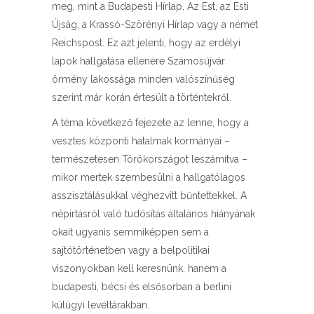
meg, mint a Budapesti Hírlap, Az Est, az Esti
Újság, a Krassó-Szörényi Hírlap vagy a német
Reichspost. Ez azt jelenti, hogy az erdélyi
lapok hallgatása ellenére Szamosújvár
örmény lakossága minden valószínűség
szerint már korán értesült a történtekről.
A téma következő fejezete az lenne, hogy a
vesztes központi hatalmak kormányai –
természetesen Törökországot leszámítva –
mikor mertek szembesülni a hallgatólagos
asszisztálásukkal véghezvitt bűntettekkel. A
népirtásról való tudósítás általános hiányának
okait ugyanis semmiképpen sem a
sajtótörténetben vagy a belpolitikai
viszonyokban kell keresnünk, hanem a
budapesti, bécsi és elsősorban a berlini
külügyi levéltárakban.