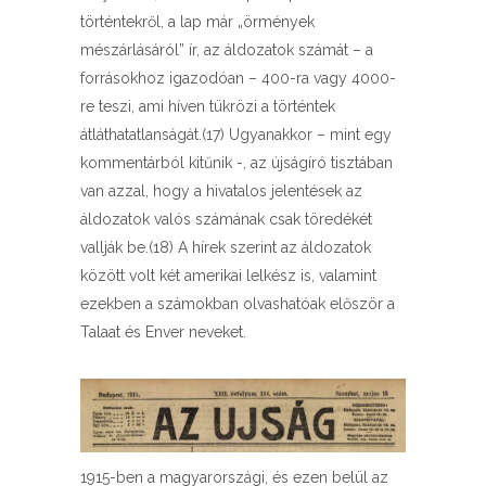
történtekről, a lap már „örmények
mészárlásáról” ír, az áldozatok számát – a
forrásokhoz igazodóan – 400-ra vagy 4000-
re teszi, ami híven tükrözi a történtek
átláthatatlanságát.(17) Ugyanakkor – mint egy
kommentárból kitűnik -, az újságíró tisztában
van azzal, hogy a hivatalos jelentések az
áldozatok valós számának csak töredékét
vallják be.(18) A hírek szerint az áldozatok
között volt két amerikai lelkész is, valamint
ezekben a számokban olvashatóak először a
Talaat és Enver neveket.
1915-ben a magyarországi, és ezen belül az