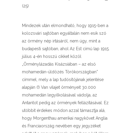
(25)
Mindezek után elmondható, hogy 1915-ben a
kolozsvári sajtóban egyáltalán nem esik szó
az örmény nép irtásáról, nem úgy, mint a
budapesti sajtóban, ahol Az Est című lap 1915.
július 4-én hosszú cikket közöl
„Örménylázadás Kisázsiában – az első
mohamedán-üldözés Törökországban”
címmel, mely a lap tudósítójának jelentése
alapján (!) Van vilajet örményeit 30.000
mohamedán legyilkolásával vádolja, az
Antantot pedig az örmények fellázításával. Ez
utóbbit érdekes módon azzal támasztja alá,
hogy Morgenthau amerikai nagykövet Anglia
és Franciaország nevében egy jegyzéket