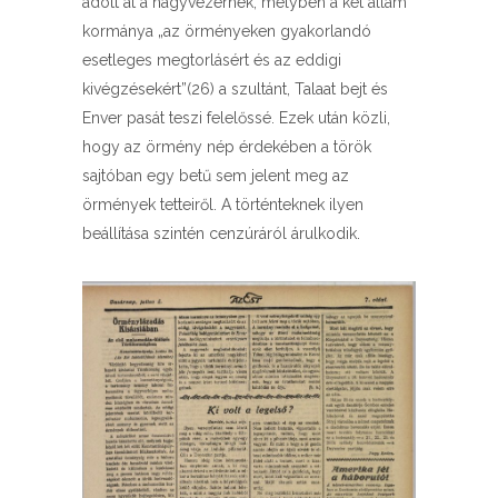
adott át a nagyvezérnek, melyben a két állam
kormánya „az örményeken gyakorlandó
esetleges megtorlásért és az eddigi
kivégzésekért”(26) a szultánt, Talaat bejt és
Enver pasát teszi felelőssé. Ezek után közli,
hogy az örmény nép érdekében a török
sajtóban egy betű sem jelent meg az
örmények tetteiről. A történteknek ilyen
beállítása szintén cenzúráról árulkodik.