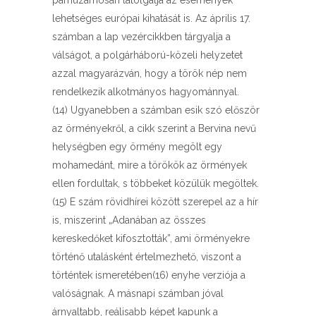
párhuzamosan latolgatja az események
lehetséges európai kihatását is. Az április 17.
számban a lap vezércikkben tárgyalja a
válságot, a polgárháború-közeli helyzetet
azzal magyarázván, hogy a török nép nem
rendelkezik alkotmányos hagyománnyal.
(14) Ugyanebben a számban esik szó először
az örményekről, a cikk szerint a Bervina nevű
helységben egy örmény megölt egy
mohamedánt, mire a törökök az örmények
ellen fordultak, s többeket közülük megöltek.
(15) E szám rövidhírei között szerepel az a hír
is, miszerint „Adanában az összes
kereskedőket kifosztották”, ami örményekre
történő utalásként értelmezhető, viszont a
történtek ismeretében(16) enyhe verziója a
valóságnak. A másnapi számban jóval
árnyaltabb, reálisabb képet kapunk a