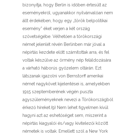
bizonyítja, hogy Berlin is időben értesült az
eseményekről, ugyanakkor nyilvánvalóan nem
állt érdekében, hogy egy „török belpolitikai
esemény” éket verjen a két ország
szövetségébe. Vélhetően a törökországi
német jelenlét révén Berlinben már jóval a
népirtás kezdete előtt számítottak arra, és fel
voltak készülve az örmény nép feláldozására
a várható háborús győzelem oltárán. Ezt
látszanak igazolni von Bernstorff amerikai
német nagykövet kijelentései is, amelyekben
1915 szeptemberének végén puszta
agyszüleményeknek nevezi a Törökországból
érkező híreket.(9) Nem lehet figyelmen kívül
hagyni azt az eshetőséget sem, miszerint a
népirtás kiagyalói és/vagy kivitelezői között
németek is voltak. Emellett szól a New York