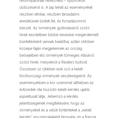
reformpártinak nevezhető – ifjútörökök
üldözéséről is. A lap tehát az eseményeket
részben etnikai, részben társadalmi
eredetűnek tűnteti fel, és forradalomról
beszél. Az örmények gyilkolásáról szóló
hírek kezdetben többé-kevésbé megérdemelt
büntetésként vannak beállítva, aztán október
közepe táján megjelennek az ország
belsejében élő örmények tömeges irtásáról
szóló hírek, melyekről a Reuters tudósít.
Összesen 12 cikkben esik szó a kelet-
törökországi örmények veszteségeiről. Az
eseményekben a kor szemmel láthatóan az
évtizedek óta húzódó keleti kérdés újabb
aspektusát látja. Jellemző a kérdés
jelentőségének megítélésére, hogy az
örményeket és a velük történteket a „keleti
kérdés” esszenciájaként tárgyalja, és a francia