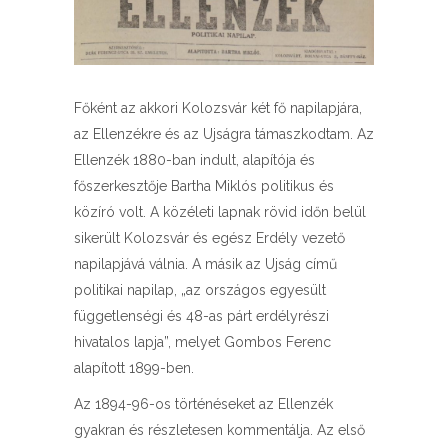
Főként az akkori Kolozsvár két fő napilapjára,
az Ellenzékre és az Ujságra támaszkodtam. Az
Ellenzék 1880-ban indult, alapítója és
főszerkesztője Bartha Miklós politikus és
közíró volt. A közéleti lapnak rövid időn belül
sikerült Kolozsvár és egész Erdély vezető
napilapjává válnia. A másik az Ujság című
politikai napilap, „az országos egyesült
függetlenségi és 48-as párt erdélyrészi
hivatalos lapja”, melyet Gombos Ferenc
alapított 1899-ben.
Az 1894-96-os történéseket az Ellenzék
gyakran és részletesen kommentálja. Az első