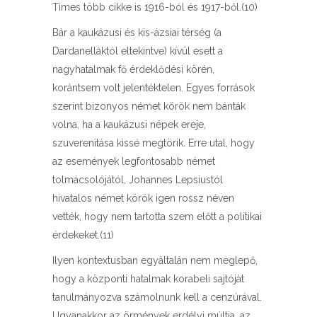
Times több cikke is 1916-ból és 1917-ből.(10)
Bár a kaukázusi és kis-ázsiai térség (a
Dardanelláktól eltekintve) kívül esett a
nagyhatalmak fő érdeklődési körén,
korántsem volt jelentéktelen. Egyes források
szerint bizonyos német körök nem bánták
volna, ha a kaukázusi népek ereje,
szuverenitása kissé megtörik. Erre utal, hogy
az események legfontosabb német
tolmácsolójától, Johannes Lepsiustól
hivatalos német körök igen rossz néven
vették, hogy nem tartotta szem előtt a politikai
érdekeket.(11)
Ilyen kontextusban egyáltalán nem meglepő,
hogy a központi hatalmak korabeli sajtóját
tanulmányozva számolnunk kell a cenzúrával.
Ugyanakkor az örmények erdélyi múltja, az