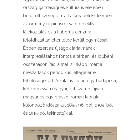
ország gazdasági és kulturális életében
betöltött szerepe miatt a korabeli Erdélyben
az örmény népirtásról való objektív
tájékoztatás és a háborús cenzúra
feloldhatatlan ellentétbe került egymással.
Éppen ezért az újságok tartalmának
interpretálásához fontos a térbeni és időbeni
összehasonlítás, annál is inkább, mert a
mészárlások periodikus jellege erre
lehetőséget ad. A kutatás során egy budapesti,
két kolozsvári magyar, két szamosújvári
magyar és egy brassói román lapnak
különböző időszakait 1895-96-ból, 1909-ből
és 1915-ből tekintettük át.