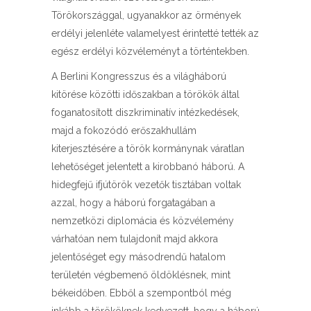
Törökországgal, ugyanakkor az örmények
erdélyi jelenléte valamelyest érintetté tették az
egész erdélyi közvéleményt a történtekben.
A Berlini Kongresszus és a világháború
kitörése közötti időszakban a törökök által
foganatosított diszkriminatív intézkedések,
majd a fokozódó erőszakhullám
kiterjesztésére a török kormánynak váratlan
lehetőséget jelentett a kirobbanó háború. A
hidegfejű ifjútörök vezetők tisztában voltak
azzal, hogy a háború forgatagában a
nemzetközi diplomácia és közvélemény
várhatóan nem tulajdonít majd akkora
jelentőséget egy másodrendű hatalom
területén végbemenő öldöklésnek, mint
békeidőben. Ebből a szempontból még