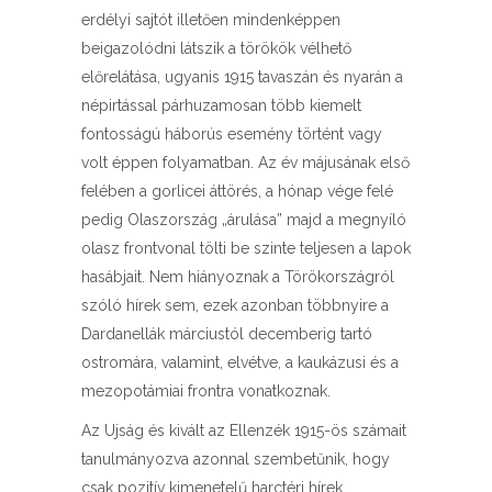
erdélyi sajtót illetően mindenképpen
beigazolódni látszik a törökök vélhető
előrelátása, ugyanis 1915 tavaszán és nyarán a
népirtással párhuzamosan több kiemelt
fontosságú háborús esemény történt vagy
volt éppen folyamatban. Az év májusának első
felében a gorlicei áttörés, a hónap vége felé
pedig Olaszország „árulása” majd a megnyíló
olasz frontvonal tölti be szinte teljesen a lapok
hasábjait. Nem hiányoznak a Törökországról
szóló hírek sem, ezek azonban többnyire a
Dardanellák márciustól decemberig tartó
ostromára, valamint, elvétve, a kaukázusi és a
mezopotámiai frontra vonatkoznak.
Az Ujság és kivált az Ellenzék 1915-ös számait
tanulmányozva azonnal szembetűnik, hogy
csak pozitív kimenetelű harctéri hírek