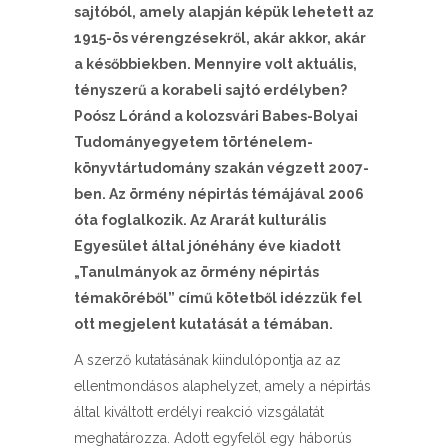
sajtóból, amely alapján képük lehetett az
1915-ös vérengzésekről, akár akkor, akár
a későbbiekben. Mennyire volt aktuális,
tényszerű a korabeli sajtó erdélyben?
Poósz Lóránd a kolozsvári Babes-Bolyai
Tudományegyetem történelem-
könyvtártudomány szakán végzett 2007-
ben. Az örmény népirtás témájával 2006
óta foglalkozik. Az Ararát kulturális
Egyesület által jónéhány éve kiadott
„Tanulmányok az örmény népirtás
témaköréből” című kötetből idézzük fel
ott megjelent kutatását a témában.
A szerző kutatásának kiindulópontja az az
ellentmondásos alaphelyzet, amely a népirtás
által kiváltott erdélyi reakció vizsgálatát
meghatározza. Adott egyfelől egy háborús