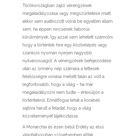
Törökországban zajló vérengzések
megakadályozása vagy megszüntetése miatt
akkor sem avatkozott volna be egyetlen állam
sem, ha éppen nincsenek háborús
körülmények. Így azzal sem lehetett számolni,
hogy a történtek híre egy közbelépés vagy
szankció nyomán nyerjen nagyobb
nyilvánosságot. A vérengzések befejeződése
után az örmény nép számára a tettesek
felelősségre vonása mellett talán az volt a
legfontosabb, hogy a világ – ha már
megakadályozni nem tudta – értesüljön a
történtekről. Ennélfogva tehát a korabeli
sajtóra hárult a feladat, hogy a világ
közvéleményét tájékoztassa.
A Monarchia és ezen belül Erdély az első
világháborúban szövetségben álltak