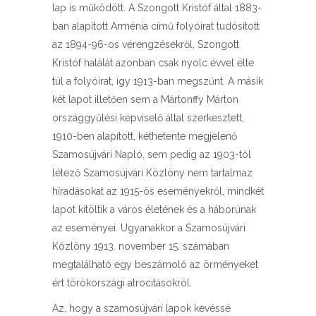
lap is működött. A Szongott Kristóf által 1883-
ban alapított Arménia című folyóirat tudósított
az 1894-96-os vérengzésekről, Szongott
Kristóf halálát azonban csak nyolc évvel élte
túl a folyóirat, így 1913-ban megszűnt. A másik
két lapot illetően sem a Mártonffy Márton
országgyűlési képviselő által szerkesztett,
1910-ben alapított, kéthetente megjelenő
Szamosújvári Napló, sem pedig az 1903-tól
létező Szamosújvári Közlöny nem tartalmaz
híradásokat az 1915-ös eseményekről, mindkét
lapot kitöltik a város életének és a háborúnak
az eseményei. Ugyanakkor a Szamosújvári
Közlöny 1913. november 15. számában
megtalálható egy beszámoló az örményeket
ért törökországi atrocitásokról.
Az, hogy a szamosújvári lapok kevéssé