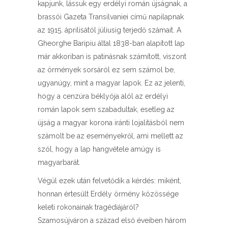
kapjunk, lássuk egy erdélyi román újságnak, a
brassói Gazeta Transilvaniei című napilapnak
az 1915. áprilisától júliusig terjedő számait. A
Gheorghe Baripiu által 1838-ban alapított lap
már akkoriban is patinásnak számított, viszont
az örmények sorsáról ez sem számol be,
ugyanúgy, mint a magyar lapok. Ez az jelenti,
hogy a cenzúra béklyója alól az erdélyi
román lapok sem szabadultak, esetleg az
újság a magyar korona iránti lojalitásból nem
számolt be az eseményekről, ami mellett az
szól, hogy a lap hangvétele amúgy is
magyarbarát.
Végül ezek után felvetődik a kérdés: miként,
honnan értesült Erdély örmény közössége
keleti rokonainak tragédiájáról?
Szamosújváron a század első éveiben három