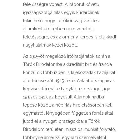
felelősségre vonást. A háborút követő
igazságszolgáltatás egyik kudarcának
tekinthető, hogy Törökország vesztes
államként érdemben nem vonatott
felelősségre, és az örmény kérdés is elsikkadt
nagyhatalmak kezei között.
Az 1915-öt megelőző irtóhadjáratok során a
Török Birodalomba akkreditált brit és francia
konzulok több ízben is tájékoztatták hazájukat
a történésekről. 1915-re az Antant országainak
képviseletei már elhagyták az országot, így
1915 és 1917, az Egyesült Allamok hadba
lépése között a népirtás híre elsősorban két,
egymástól lényegében független forrás által
jutott el a nyugati országokba: a Török
Birodalom területén missziós munkát folytató,
többnyire amerikai egyházi személyektől,