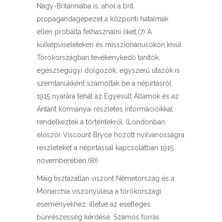
Nagy-Britanniába is, ahol a brit
propagandagépezet a központi hatalmak
ellen próbálta felhasználni őket.(7) A
külképviseleteken és misszionáriusokon kívül
Törökországban tevékenykedő tanítók,
egészségügyi dolgozók, egyszerű utazók is
szemtanúkként számoltak be a népirtásról.
1915 nyarára tehát az Egyesült Államok és az
Antant kormányai részletes információikkal
rendelkeztek a történtekről. (Londonban
először Viscount Bryce hozott nyilvánosságra
részleteket a népirtással kapcsolatban 1915
novemberében.(8))
Máig tisztázatlan viszont Németország és a
Monarchia viszonyulása a törökországi
eseményekhez, illetve az esetleges
bűnrészesség kérdése. Számos forrás