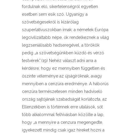
fordulnak elő, sikertelenségről egyetlen
esetben sem esik szó. Ugyanígy a
szövetségesekről is kizárólag
szuperlatívuszokban írnak: a németek Európa
legcivilizáltabb népe, ők rendelkeznek a világ
legzseniálisabb hadseregével, a törökök
pedig „a szövetségünkben küzdő és vérző
testvérek”.(19) Nehéz választ adni arra a
kérdésre, hogy ez mennyiben független és
őszinte véleménye az újságíróknak, avagy
mennyiben a cenzúra eredménye. A háborús
cenzúra természetesen minden hadviselő
ország sajtójának szabadságát korlátozta, az
Ellenzékben is történnek erre utalások, sőt
több alkalommal felhívásban közölte a lap,
hogy „a mennyire a cenzura megengedte,
igyekezett mindig csak igaz híreket hozni a